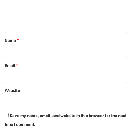
m
e
n
t
*
Name
*
Email
*
Website
Save my name, email, and website in this browser for the next
time I comment.