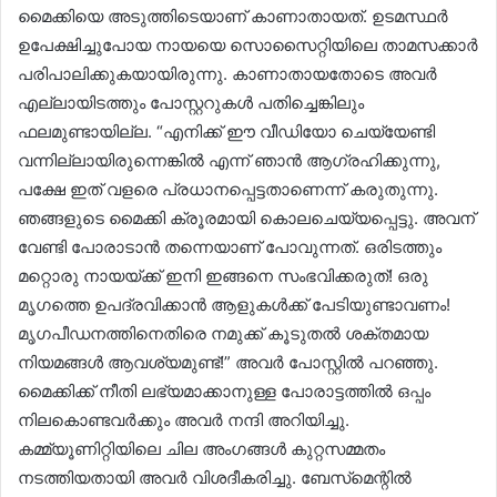
മൈക്കിയെ അടുത്തിടെയാണ് കാണാതായത്. ഉടമസ്ഥർ
ഉപേക്ഷിച്ചുപോയ നായയെ സൊസൈറ്റിയിലെ താമസക്കാർ
പരിപാലിക്കുകയായിരുന്നു. കാണാതായതോടെ അവർ
എല്ലായിടത്തും പോസ്റ്ററുകൾ പതിച്ചെങ്കിലും
ഫലമുണ്ടായില്ല. “എനിക്ക് ഈ വീഡിയോ ചെയ്യേണ്ടി
വന്നില്ലായിരുന്നെങ്കിൽ എന്ന് ഞാൻ ആഗ്രഹിക്കുന്നു,
പക്ഷേ ഇത് വളരെ പ്രധാനപ്പെട്ടതാണെന്ന് കരുതുന്നു.
ഞങ്ങളുടെ മൈക്കി ക്രൂരമായി കൊലചെയ്യപ്പെട്ടു. അവന്
വേണ്ടി പോരാടാൻ തന്നെയാണ് പോവുന്നത്. ഒരിടത്തും
മറ്റൊരു നായയ്ക്ക് ഇനി ഇങ്ങനെ സംഭവിക്കരുത്! ഒരു
മൃഗത്തെ ഉപദ്രവിക്കാൻ ആളുകൾക്ക് പേടിയുണ്ടാവണം!
മൃഗപീഡനത്തിനെതിരെ നമുക്ക് കൂടുതൽ ശക്തമായ
നിയമങ്ങൾ ആവശ്യമുണ്ട്!” അവർ പോസ്റ്റിൽ പറഞ്ഞു.
മൈക്കിക്ക് നീതി ലഭ്യമാക്കാനുള്ള പോരാട്ടത്തിൽ ഒപ്പം
നിലകൊണ്ടവർക്കും അവർ നന്ദി അറിയിച്ചു.
കമ്മ്യൂണിറ്റിയിലെ ചില അംഗങ്ങൾ കുറ്റസമ്മതം
നടത്തിയതായി അവർ വിശദീകരിച്ചു. ബേസ്‌മെന്റിൽ