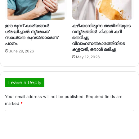
ഈ മൂന്ന് കാര്യങ്ങൾ
കഴിക്കാനിരുന്ന അതിഥിയുടെ
ശ്രദ്ധിച്ചാൽ സ്ട്രോക്ക്
വസ്ത്രത്തിൽ ചിക്കൻ കറി
സാധ്യത കുറയ്ക്കാമെന്ന്
തെറിച്ചു;
പഠനം
വിവാഹസത്കാരത്തിനിടെ
കൂട്ടയടി, ഒരാൾ മരിച്ചു
June 29, 2026
May 12, 2026
Leave a Reply
Your email address will not be published.
Required fields are
marked
*
C
o
m