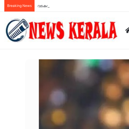
Breaking News
വടകര എംഡിഎംഎ കേസ് ; അക്കൗണ്ട് മൈനസെന്ന് കീർ