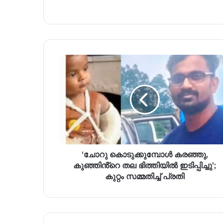
‘ചോറു കൊടുക്കുമ്പോൾ കരഞ്ഞു,
കുഞ്ഞിൻ്റെ തല ഭിത്തിയിൽ ഇടിപ്പിച്ചു’;
കുറ്റം സമ്മതിച്ച് പ്രതി