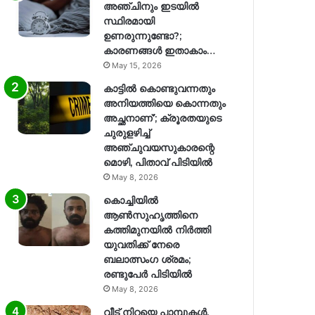
അഞ്ചിനും ഇടയിൽ
സ്ഥിരമായി
ഉണരുന്നുണ്ടോ?;
കാരണങ്ങള്‍ ഇതാകാം…
May 15, 2026
കാട്ടിൽ കൊണ്ടുവന്നതും
അനിയത്തിയെ കൊന്നതും
അച്ഛനാണ്’; ക്രൂരതയുടെ
ചുരുളഴിച്ച്
അഞ്ചുവയസുകാരന്റെ
മൊഴി, പിതാവ് പിടിയിൽ
May 8, 2026
കൊച്ചിയിൽ
ആൺസുഹൃത്തിനെ
കത്തിമുനയിൽ നിർത്തി
യുവതിക്ക് നേരെ
ബലാത്സംഗ​ ശ്രമം;
രണ്ടുപേർ പിടിയിൽ
May 8, 2026
വീട് നിറയെ പാമ്പുകൾ,