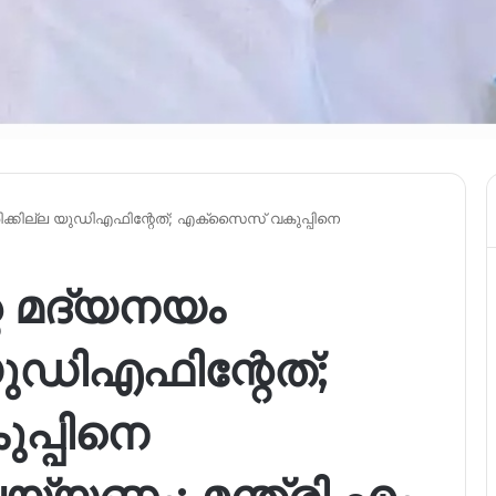
്കില്ല യുഡിഎഫിന്റേത്; എക്സൈസ് വകുപ്പിനെ
 മദ്യനയം
ുഡിഎഫിന്റേത്;
്പിനെ
്യണം: മന്ത്രി എം