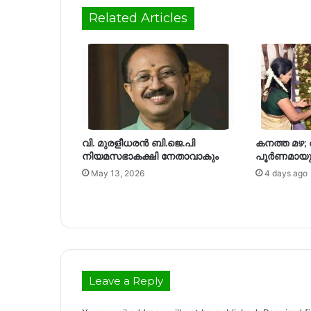
Related Articles
വി. മുരളീധരൻ ബി.ജെ.പി
കനത്ത മഴ;
നിയമസഭാകക്ഷി നേതാവാകും
പൂർണമായും 
May 13, 2026
4 days ago
Leave a Reply