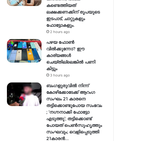
കണ്ടെത്തിയത്
ലക്ഷക്കണക്കിന് രൂപയുടെ
ഇടപാട്, ചാറ്റുകളും
ഫോട്ടോകളും.
2 hours ago
പഴയ ഫോൺ
വിൽക്കുന്നോ? ഈ
കാര്യങ്ങൾ
ചെയ്തില്ലെങ്കിൽ പണി
കിട്ടും
3 hours ago
ബംഗളുരുവിൽ നിന്ന്
കോഴിക്കോടേക്ക് ആറംഗ
സംഘം 21 കാരനെ
തട്ടിക്കൊണ്ടുപോയ സംഭവം
; ‘നഗ്നനാക്കി ഫോട്ടോ
എടുത്തു’; തട്ടിക്കൊണ്ട്
പോയത് പെണ്‍സുഹൃത്തും
സംഘവും; വെളിപ്പെടുത്തി
21കാരന്‍…