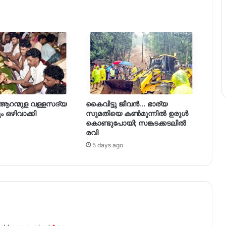
 ആറന്മുള വള്ളസദ്യ
കൈവിട്ടു ജീവൻ… ഭാര്യ
ഒഴിവാക്കി
സുമതിയെ കൺമുന്നിൽ ഉരുൾ
കൊണ്ടുപോയി; സങ്കടക്കടലിൽ
രവി
5 days ago