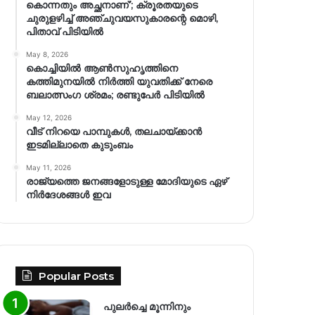
കൊന്നതും അച്ഛനാണ്’; ക്രൂരതയുടെ
ചുരുളഴിച്ച് അഞ്ചുവയസുകാരന്റെ മൊഴി,
പിതാവ് പിടിയിൽ
May 8, 2026
കൊച്ചിയിൽ ആൺസുഹൃത്തിനെ
കത്തിമുനയിൽ നിർത്തി യുവതിക്ക് നേരെ
ബലാത്സംഗ​ ശ്രമം; രണ്ടുപേർ പിടിയിൽ
May 12, 2026
വീട് നിറയെ പാമ്പുകൾ, തലചായ്ക്കാൻ
ഇടമില്ലാതെ കുടുംബം
May 11, 2026
രാജ്യത്തെ ജനങ്ങളോടുള്ള മോദിയുടെ ഏഴ്
നിര്‍ദേശങ്ങള്‍ ഇവ
Popular Posts
പുലർച്ചെ മൂന്നിനും