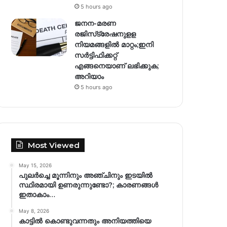
5 hours ago
ജനന-മരണ
രജിസ്‌ട്രേഷനുളള
നിയമങ്ങളില്‍ മാറ്റം;ഇനി
സര്‍ട്ടിഫിക്കറ്റ്
എങ്ങനെയാണ് ലഭിക്കുക;
അറിയാം
5 hours ago
Most Viewed
May 15, 2026
പുലർച്ചെ മൂന്നിനും അഞ്ചിനും ഇടയിൽ
സ്ഥിരമായി ഉണരുന്നുണ്ടോ?; കാരണങ്ങള്‍
ഇതാകാം…
May 8, 2026
കാട്ടിൽ കൊണ്ടുവന്നതും അനിയത്തിയെ