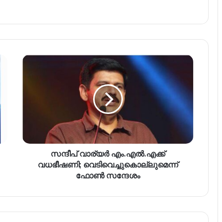
സന്ദീപ് വാര്യർ എം.എൽ.എക്ക്
വധഭീഷണി; വെടിവെച്ചുകൊല്ലുമെന്ന്
ഫോൺ സന്ദേശം