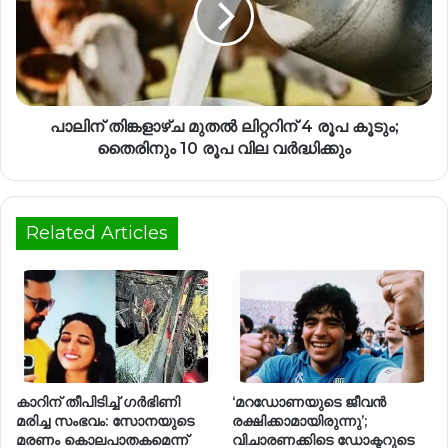
പാലിന് തിങ്കളാഴ്ച മുതല്‍ ലിറ്ററിന് 4 രൂപ കൂടും;
തൈരിനും 10 രൂപ വില വര്‍ദ്ധിക്കും
Related Articles
കാറിന് തീപിടിച്ച് ഗര്‍ഭിണി
‘മറഡോണയുടെ ജീവൻ
മരിച്ച സംഭവം: സോനയുടെ
രക്ഷിക്കാമായിരുന്നു’;
മരണം കൊലപാതകമെന്ന്
വിചാരണക്കിടെ ഡോക്ടറുടെ