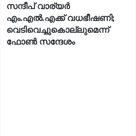
സന്ദീപ് വാര്യർ
എം.എൽ.എക്ക് വധഭീഷണി;
വെടിവെച്ചുകൊല്ലുമെന്ന്
ഫോൺ സന്ദേശം