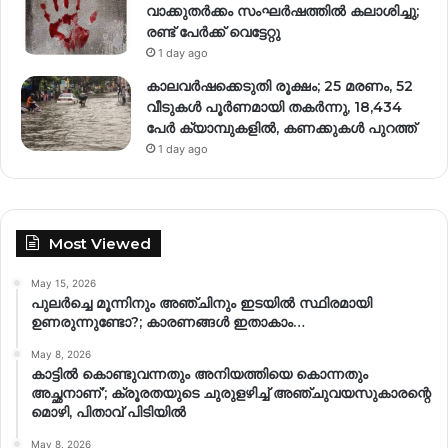
വാക്കുതർക്കം സംഘർഷത്തിൽ കലാശിച്ചു;
രണ്ട് പേർക്ക് വെട്ടേറ്റു
1 day ago
കാലവർഷക്കെടുതി രൂക്ഷം; 25 മരണം, 52
വീ‌ടുകൾ പൂർണമായി തകർന്നു, 18,434
പേർ ക്യാമ്പുകളിൽ, കണക്കുകൾ പുറത്ത്
1 day ago
Most Viewed
May 15, 2026
പുലർച്ചെ മൂന്നിനും അഞ്ചിനും ഇടയിൽ സ്ഥിരമായി
ഉണരുന്നുണ്ടോ?; കാരണങ്ങള്‍ ഇതാകാം…
May 8, 2026
കാട്ടിൽ കൊണ്ടുവന്നതും അനിയത്തിയെ കൊന്നതും
അച്ഛനാണ്’; ക്രൂരതയുടെ ചുരുളഴിച്ച് അഞ്ചുവയസുകാരന്റെ
മൊഴി, പിതാവ് പിടിയിൽ
May 8, 2026