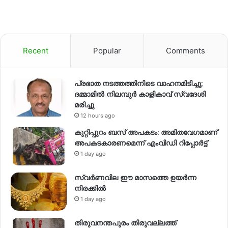
Recent
Popular
Comments
പ്രഭാത നടത്തത്തിനിടെ വാഹനമിടിച്ചു;
ദമ്മാമിൽ നിലമ്പുർ കാളികാവ് സ്വദേശി
മരിച്ചു
12 hours ago
കുറ്റിപ്പുറം ബസ് അപകടം: അമിതവേഗമാണ്
അപകടകാരണമെന്ന് എംവിഡി റിപ്പോർട്ട്
1 day ago
സ്വര്‍ണവില ഈ മാസത്തെ ഉയര്‍ന്ന
നിരക്കില്‍
1 day ago
തിരുവനന്തപുരം തിരുവല്ലത്ത്