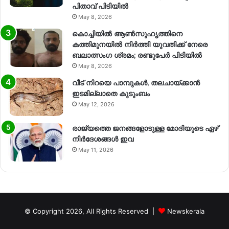
പിതാവ് പിടിയിൽ
May 8, 2026
കൊച്ചിയിൽ ആൺസുഹൃത്തിനെ
കത്തിമുനയിൽ നിർത്തി യുവതിക്ക് നേരെ
ബലാത്സംഗ​ ശ്രമം; രണ്ടുപേർ പിടിയിൽ
May 8, 2026
വീട് നിറയെ പാമ്പുകൾ, തലചായ്ക്കാൻ
ഇടമില്ലാതെ കുടുംബം
May 12, 2026
രാജ്യത്തെ ജനങ്ങളോടുള്ള മോദിയുടെ ഏഴ്
നിര്‍ദേശങ്ങള്‍ ഇവ
May 11, 2026
© Copyright 2026, All Rights Reserved |
Newskerala