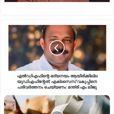
എൽഡിഎഫിന്റെ മദ്യനയം ആയിരിക്കില്ല
യുഡിഎഫിന്റേത്; എക്സൈസ് വകുപ്പിനെ
പരിവർത്തനം ചെയ്യണം: മന്ത്രി എം ലിജു