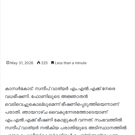
May 31, 2026
225
Less than a minute
കാസർകോട്: സന്ദീപ് വാര്യർ എം.എൽ.എക്ക് നേരെ
വധഭീഷണി. ഫോണിലൂടെ അജ്ഞാതൻ
വെടിവെച്ചുകൊല്ലുമെന്ന് ഭീഷണിപ്പെടുത്തിയെന്നാണ്
പരാതി. ഞായറാഴ്ച വൈകുന്നേരത്തോടെയാണ്
എം.എൽ.എക്ക് ഭീഷണി കോളുകൾ വന്നത്. സംഭവത്തിൽ
സന്ദീപ് വാര്യർ നൽകിയ പരാതിയുടെ അടിസ്ഥാനത്തിൽ