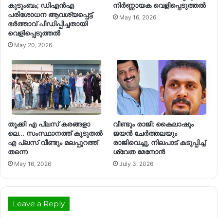
കുടുംബം; ഡിഎൻഎ
നിർണ്ണായക വെളിപ്പെടുത്തൽ
പരിശോധന ആവശ്യപ്പെട്ട്
May 16, 2026
ഭർത്താവ് പീഡിപ്പിച്ചതായി
വെളിപ്പെടുത്തൽ
May 20, 2026
തൂ​ക്കി എ ​പ്ല​സ് ക​ര​ങ്ങ​ളാ​
വീണ്ടും രാജി; കൈലാഷും
ലെ… സം​സ്ഥാ​ന​ത്ത് കൂ​ടു​ത​ൽ
ജയൻ ചേർത്തലയും
എ ​പ്ല​സ് വീ​ണ്ടും മ​ല​പ്പു​റ​ത്ത്
രാജിവെച്ചു, നിലപാട് കടുപ്പിച്ച്
ത​ന്നെ
ശ്വേത മേനോൻ
May 16, 2026
July 3, 2026
Leave a Reply