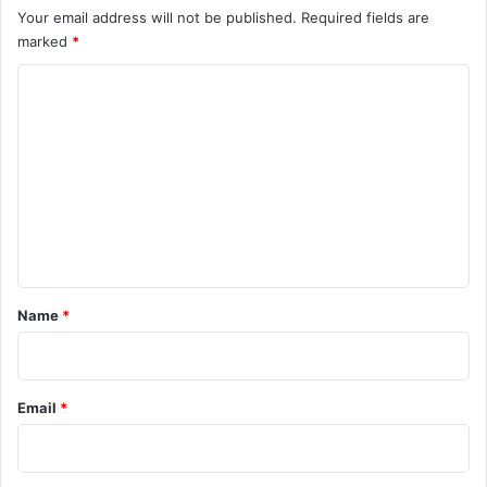
Your email address will not be published.
Required fields are
marked
*
C
o
m
m
e
n
t
*
Name
*
Email
*