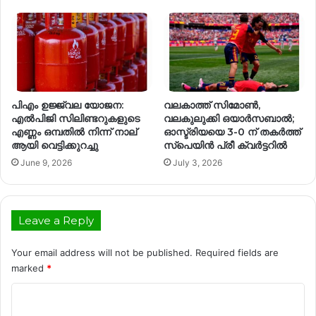
പിഎം ഉജ്ജ്വല യോജന:
വലകാത്ത് സിമോൺ,
എൽപിജി സിലിണ്ടറുകളുടെ
വലകുലുക്കി ഒയാർസബാൽ;
എണ്ണം ഒമ്പതിൽ നിന്ന് നാല്
ഓസ്ട്രിയയെ 3-0 ന് തകർത്ത്
ആയി വെട്ടിക്കുറച്ചു
സ്പെയിൻ പ്രീ ക്വർട്ടറിൽ
June 9, 2026
July 3, 2026
Leave a Reply
Your email address will not be published.
Required fields are
marked
*
C
o