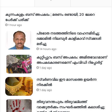
കുന്നംകുളം ബസ് അപകടം ; മരണം രണ്ടായി, 20 ലേറെ
പേർക്ക് പരിക്ക്
1 hour ago
പ്രഭാത നടത്തത്തിനിടെ വാഹനമിടിച്ചു;
ദമ്മാമിൽ നിലമ്പുർ കാളികാവ് സ്വദേശി
മരിച്ചു
14 hours ago
കുറ്റിപ്പുറം ബസ് അപകടം: അമിതവേഗമാണ്
അപകടകാരണമെന്ന് എംവിഡി റിപ്പോർട്ട്
1 day ago
സ്വര്‍ണവില ഈ മാസത്തെ ഉയര്‍ന്ന
നിരക്കില്‍
1 day ago
തിരുവനന്തപുരം തിരുവല്ലത്ത്
വാക്കുതർക്കം സംഘർഷത്തിൽ കലാശിച്ചു;