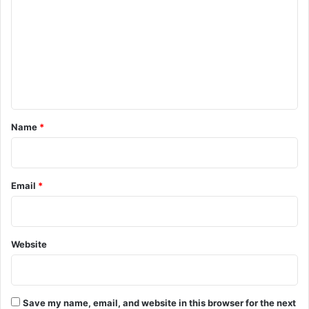
m
m
e
n
t
*
Name
*
Email
*
Website
Save my name, email, and website in this browser for the next