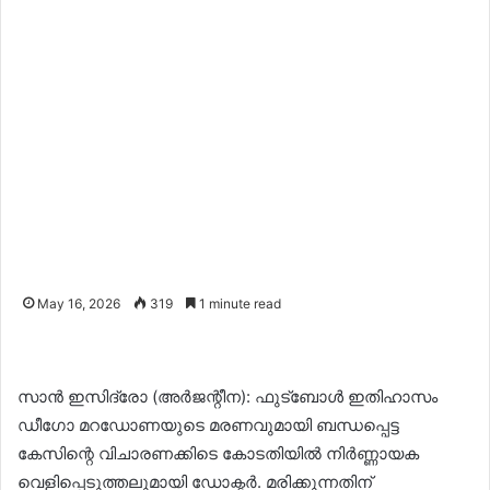
May 16, 2026
319
1 minute read
സാൻ ഇസിദ്രോ (അർജന്റീന): ഫുട്ബോൾ ഇതിഹാസം
ഡീഗോ മറഡോണയുടെ മരണവുമായി ബന്ധപ്പെട്ട
കേസിന്റെ വിചാരണക്കിടെ കോടതിയിൽ നിർണ്ണായക
വെളിപ്പെടുത്തലുമായി ഡോക്ടർ. മരിക്കുന്നതിന്