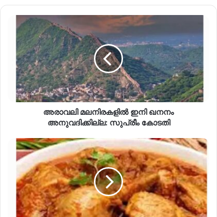
അരാവലി മലനിരകളിൽ ഇനി ഖനനം
അനുവദിക്കില്ല: സുപ്രീം കോടതി