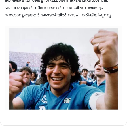
കഴിഞ്ഞ ദിവസങ്ങളിൽ വിചാരണക്കിടെ മറഡോണക്ക്
ബൈപോളാർ ഡിസോർഡർ ഉണ്ടായിരുന്നതായും
മനഃശാസ്ത്രജ്ഞർ കോടതിയിൽ മൊഴി നൽകിയിരുന്നു.