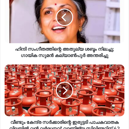
ഹിന്ദി സംഗീതത്തിന്റെ അതുല്യ ശബ്ദം നിലച്ചു;
ഗായിക സുമൻ കല്യാൺപുർ അന്തരിച്ചു
വീണ്ടും കേന്ദ്ര സർക്കാരിന്റെ ഇരുട്ടടി പാചകവാതക
വിലയിൽ വൻ വർദ്ധനവ്; വാണിജ്യ സിലിണ്ടറിന് 42