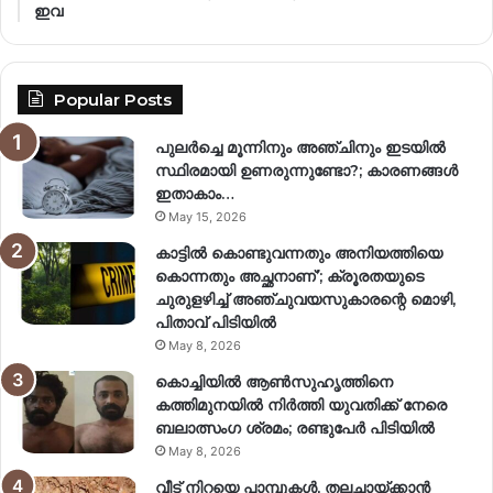
ഇവ
Popular Posts
പുലർച്ചെ മൂന്നിനും അഞ്ചിനും ഇടയിൽ
സ്ഥിരമായി ഉണരുന്നുണ്ടോ?; കാരണങ്ങള്‍
ഇതാകാം…
May 15, 2026
കാട്ടിൽ കൊണ്ടുവന്നതും അനിയത്തിയെ
കൊന്നതും അച്ഛനാണ്’; ക്രൂരതയുടെ
ചുരുളഴിച്ച് അഞ്ചുവയസുകാരന്റെ മൊഴി,
പിതാവ് പിടിയിൽ
May 8, 2026
കൊച്ചിയിൽ ആൺസുഹൃത്തിനെ
കത്തിമുനയിൽ നിർത്തി യുവതിക്ക് നേരെ
ബലാത്സംഗ​ ശ്രമം; രണ്ടുപേർ പിടിയിൽ
May 8, 2026
വീട് നിറയെ പാമ്പുകൾ, തലചായ്ക്കാൻ