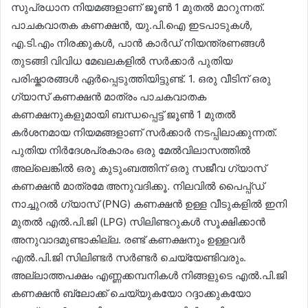
സുപ്രധാന നിയമങ്ങളാണ് ജൂൺ 1 മുതൽ മാറുന്നത്.
പാചകവാതക കണക്ഷൻ, യു.പി.ഐ ഇടപാടുകൾ,
എ.ടി.എം നിരക്കുകൾ, പാൻ കാർഡ് നിയന്ത്രണങ്ങൾ
തുടങ്ങി വിവിധ മേഖലകളിൽ സർക്കാർ പുതിയ
പരിഷ്കാരങ്ങൾ ഏർപ്പെടുത്തിയിട്ടുണ്ട്. 1. ഒരു വീടിന് ഒരു
ഗ്യാസ് കണക്ഷൻ മാത്രം പാചകവാതക
കണക്ഷനുകളുമായി ബന്ധപ്പെട്ട് ജൂൺ 1 മുതൽ
കർശനമായ നിയമങ്ങളാണ് സർക്കാർ നടപ്പിലാക്കുന്നത്.
പുതിയ നിർദേശപ്രകാരം ഒരു മേൽവിലാസത്തിൽ
അല്ലെങ്കിൽ ഒരു കുടുംബത്തിന് ഒരു സജീവ ഗ്യാസ്
കണക്ഷൻ മാത്രമേ അനുവദിക്കൂ. നിലവിൽ പൈപ്പ്ഡ്
നാച്ചുറൽ ഗ്യാസ് (PNG) കണക്ഷൻ ഉള്ള വീടുകളിൽ ഇനി
മുതൽ എൽ.പി.ജി (LPG) സിലിണ്ടറുകൾ സൂക്ഷിക്കാൻ
അനുവാദമുണ്ടാകില്ല. രണ്ട് കണക്ഷനും ഉള്ളവർ
എൽ.പി.ജി സിലിണ്ടർ സർണ്ടർ ചെയ്യേണ്ടിവരും.
അല്ലാത്തപക്ഷം എണ്ണക്കമ്പനികൾ നിങ്ങളുടെ എൽ.പി.ജി
കണക്ഷൻ ബ്ലോക്ക് ചെയ്യുകയോ റദ്ദാക്കുകയോ