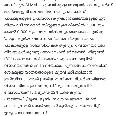
അംഗീകൃത ALMM-II പട്ടികയിലുള്ള സോളാർ പാനലുകൾക്ക്
മാത്രമേ ഇനി അനുമതിയുണ്ടാകൂ. ചൈനീസ്
പാനലുകളുടെ ഉപയോഗം കുറക്കാൻ ലക്ഷ്യമിട്ടുള്ള ഈ
നീക്കം വഴി സോളാർ സിസ്റ്റങ്ങളുടെ വിലയിൽ 3,000 രൂപ
മുതൽ 9,000 രൂപ വരെ വർധനവുണ്ടായേക്കാം. എങ്കിലും
‘പിഎം സൂര്യ ഘർ സൗജന്യ വൈദ്യുതി യോജന’
പ്രകാരമുള്ള സബ്‌സിഡികൾ തുടരും. 7. വിമാനയാത്രാ
നിരക്കുകൾ കുറയും അവിയേഷൻ ടർബൈൻ ഫ്യുവൽ
(ATF) വിലവർധനവ് കാരണം വരും ദിവസങ്ങളിൽ
വിമാനയാത്ര ചെലവേറിയേക്കാം. എന്നാൽ വേനലവധിക്ക്
ശേഷമുള്ള യാത്രക്കാരുടെ കുറവ് പരിഹരിക്കാൻ
ഇൻഡിഗോ, എയർ ഇന്ത്യ എന്നീ കമ്പനികൾ ആഭ്യന്തര
വിമാന നിരക്കുകളിൽ ജൂൺ 1 മുതൽ അടുത്ത 90
ദിവസത്തേക്ക് 15% മുതൽ 22% വരെ കുറവ്
പ്രഖ്യാപിച്ചിട്ടുണ്ട്. ജൂൺ 1ന് ശേഷം യാത്ര പ്ലാൻ
ചെയ്യുന്നവർ ബുക്കിങ്ങുകൾ മുൻകൂട്ടി പരിശോധിച്ച്
ഉറപ്പുവരുത്തേണ്ടതാണ്.