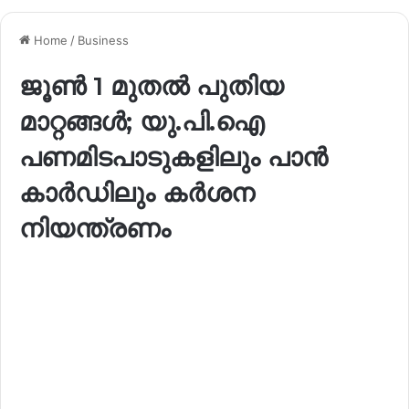
Home
/
Business
ജൂൺ 1 മുതൽ പുതിയ
മാറ്റങ്ങൾ; യു.പി.ഐ
പണമിടപാടുകളിലും പാൻ
കാർഡിലും കർശന
നിയന്ത്രണം