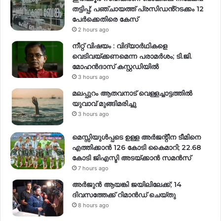
തട്ടിപ്പ്; പഞ്ചായത്ത് പ്രസിഡൻ്റടക്കം 12
പേർക്കെതിരെ കേസ്
2 hours ago
നീറ്റ് വിഷയം : വിദ്യാർഥികളെ
വെടിവയ്ക്കണമെന്ന പരാമർശം; ടി.ജി.
മോഹൻദാസ് കസ്റ്റഡിയിൽ
3 hours ago
മലപ്പുറം ആതവനാട് വെള്ളച്ചാട്ടത്തില്‍
യുവാവ് മുങ്ങിമരിച്ചു
3 hours ago
മെസ്സിയുൾപ്പടെ ഉള്ള അർജന്റീന ടീമിനെ
എത്തിക്കാൻ 126 കോടി കൈമാറി; 22.68
കോടി ജിഎസ്ടി അടയ്ക്കാൻ സമൻസ്
7 hours ago
അർജുൻ ആയങ്കി ജയിലിലേക്ക്; 14
ദിവസത്തേക്ക് റിമാൻഡ് ചെയ്തു
8 hours ago