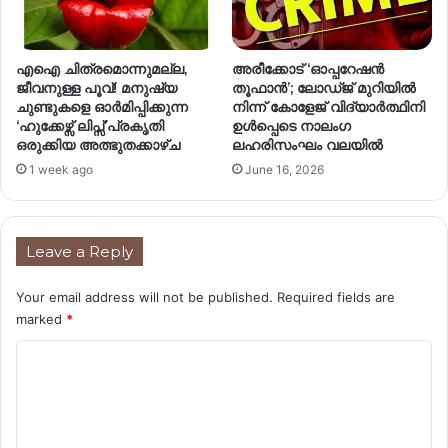
എഐ ചിത്രമൊന്നുമല്ല,
അരീക്കോട് ‘ഓപ്പറേഷൻ
ജീവനുള്ള പൂവ്! മനുഷ്യ
തൂഫാൻ’; ലോഡ്ജ് മുറിയിൽ
ചുണ്ടുകളെ ഓർമിപ്പിക്കുന്ന
നിന്ന് കോളേജ് വിദ്യാർത്ഥിനി
‘ഹുക്കേഴ്സ് ലിപ്സ്’പ്രകൃതി
ഉൾപ്പെടെ നാലംഗ
ഒരുക്കിയ അത്ഭുതക്കാഴ്ച
ലഹരിസംഘം വലയിൽ
1 week ago
June 16, 2026
Leave a Reply
Your email address will not be published.
Required fields are
marked
*
C
o
m
m