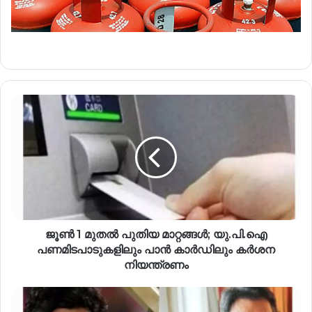
ജൂൺ 1 മുതൽ പുതിയ മാറ്റങ്ങൾ; യു.പി.ഐ
പണമിടപാടുകളിലും പാൻ കാർഡിലും കർശന
നിയന്ത്രണം