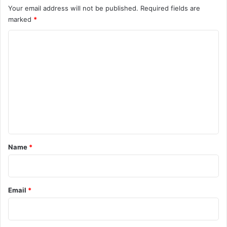
Your email address will not be published.
Required fields are
marked
*
C
o
m
m
e
n
t
*
Name
*
Email
*