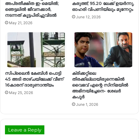
അപ്രതീക്ഷിത ഇ-മെയിൽ;
കരുത്ത്; 95.20 ലേക്ക് ഉയർന്നു,
ഞെട്ടലിൽ ജീവനക്കാർ,
ഓഹരി വിപണിയിലും മുന്നേറ്റം
നടന്നത് കൂട്ടപിരിച്ചുവിടൽ
June 12, 2026
May 21, 2026
സിപ്‌ലൈൻ കേബിൾ പൊട്ടി
ക്രിക്കറ്റിലെ
45 അടി താഴ്ചയിലേക്ക് വീണ്
തിരക്കില്ലായിരുന്നെങ്കിൽ
16കാരന് ദാരുണാന്ത്യം
വൈഭവ് എന്റെ സിനിമയിൽ
അഭിനയിച്ചേനെ- ശേഖർ
May 25, 2026
കപൂർ
June 1, 2026
Leave a Reply