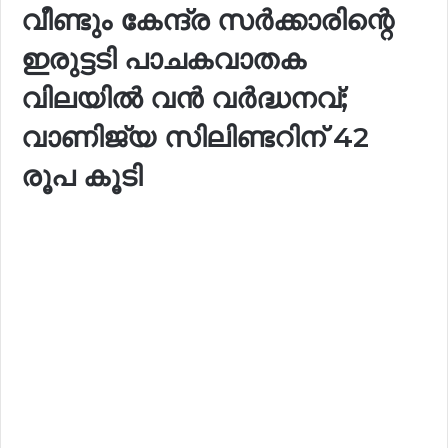
വീണ്ടും കേന്ദ്ര സർക്കാരിന്റെ
ഇരുട്ടടി പാചകവാതക
വിലയിൽ വൻ വർദ്ധനവ്;
വാണിജ്യ സിലിണ്ടറിന് 42
രൂപ കൂടി