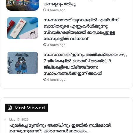
കണ്ടക്ടറും മരിച്ചു
3 hours ago
സംസ്ഥാനത്ത് യുവാക്കളിൽ എയ്ഡ്സ്
ബാധിതരുടെ എണ്ണംവർധിക്കുന്നു;
സ്വവർഗരതിയുമായി ബന്ധപ്പെട്ടുള്ള
കേസുകളിൽ വര്‍ധനവ്
3 hours ago
സംസ്ഥാനത്ത് ഇന്നും അതിശക്തമായ മഴ, ,
7 ജില്ലകളിൽ ഓറഞ്ച് അലർട്ട് , 8
ജില്ലകളിലെ വിദ്യാഭ്യാസ
സ്ഥാപനങ്ങൾക്ക് ഇന്ന് അവധി
4 hours ago
Most Viewed
May 15, 2026
പുലർച്ചെ മൂന്നിനും അഞ്ചിനും ഇടയിൽ സ്ഥിരമായി
ഉണരുന്നുണ്ടോ?; കാരണങ്ങള്‍ ഇതാകാം…