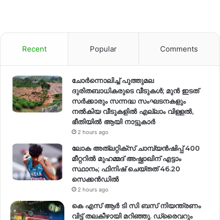
Recent
Popular
Comments
ചോർന്നൊലിച്ച് പുത്തുമല
ദുരിതബാധികരുടെ വീടുകൾ; മുൻ ഇടത്
സർക്കാരും സന്നദ്ധ സംഘടനകളും
നൽകിയ വീടുകളിൽ എല്ലാം വിള്ളൽ,
ഭീതിയിൽ ആയി നാട്ടുകാർ
2 hours ago
ലോക അത്‌ലറ്റിക്‌സ് ചാമ്പ്യൻഷിപ്പ് 400
മീറ്ററിൽ മുഹമ്മദ് അഷ്ഫാഖിന് എട്ടാം
സ്ഥാനം; ഫിനിഷ് ചെയ്തത് 46.20
സെക്കൻഡിൽ
2 hours ago
കെ എസ് ആർ ടി സി ബസ് നിയന്ത്രണം
വിട്ട് തലകീഴായി മറിഞ്ഞു. ഡ്രൈവറും