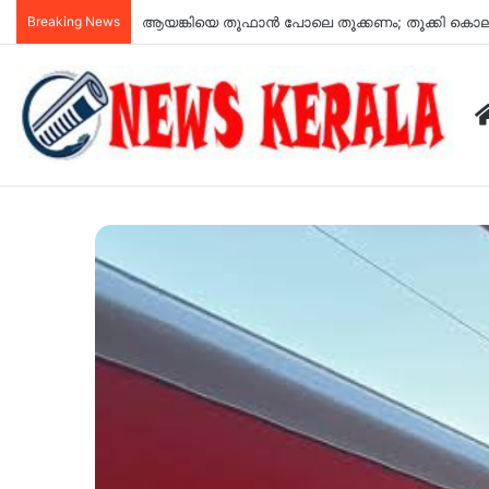
Breaking News
അർജുൻ ആയങ്കി ഉപയോഗിച്ച വാഹനം കണ്ടെത്തി; കണ്