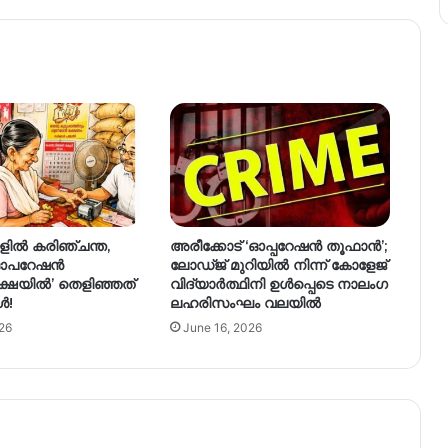
ിൽ കരിഞ്ചന്ത,
അരീക്കോട് ‘ഓപ്പറേഷൻ തൂഫാൻ’;
 ‘ഓപറേഷൻ
ലോഡ്ജ് മുറിയിൽ നിന്ന് കോളേജ്
്ഷയിൽ’ തെളിഞ്ഞത്​
വിദ്യാർത്ഥിനി ഉൾപ്പെടെ നാലംഗ
ൾ!
ലഹരിസംഘം വലയിൽ
26
June 16, 2026