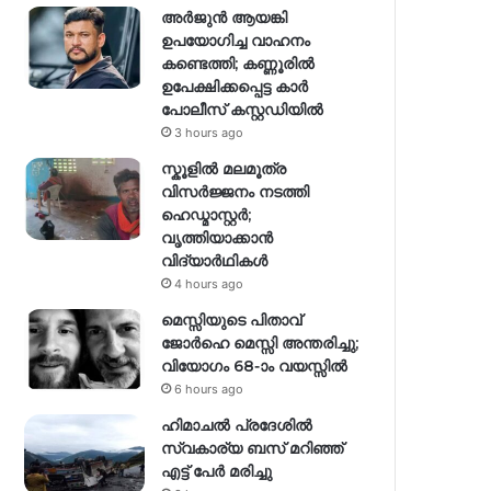
അർജുൻ ആയങ്കി
ഉപയോഗിച്ച വാഹനം
കണ്ടെത്തി; കണ്ണൂരിൽ
ഉപേക്ഷിക്കപ്പെട്ട കാർ
പോലീസ് കസ്റ്റഡിയിൽ
3 hours ago
സ്കൂളിൽ മലമൂത്ര
വിസർജ്ജനം നടത്തി
ഹെഡ്മാസ്റ്റർ;
വൃത്തിയാക്കാൻ
വിദ്യാർഥികൾ
4 hours ago
മെസ്സിയുടെ പിതാവ്
ജോർഹെ മെസ്സി അന്തരിച്ചു;
വിയോഗം 68-ാം വയസ്സിൽ
6 hours ago
ഹിമാചല്‍ പ്രദേശില്‍
സ്വകാര്യ ബസ് മറിഞ്ഞ്
എട്ട് പേര്‍ മരിച്ചു