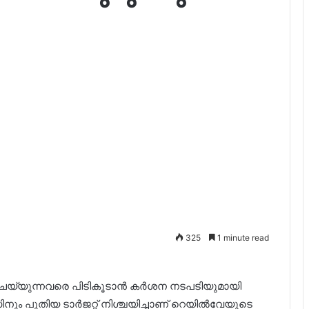
325
1 minute read
്ര ചെയ്യുന്നവരെ പിടികൂടാൻ കർശന നടപടിയുമായി
ിനും പുതിയ ടാർജറ്റ് നിശ്ചയിച്ചാണ് റെയിൽവേയുടെ