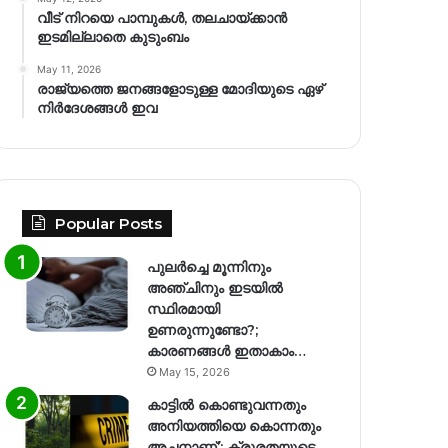
വീട് നിറയെ പാമ്പുകൾ, തലചായ്ക്കാൻ
ഇടമില്ലാതെ കുടുംബം
May 11, 2026
രാജ്യത്തെ ജനങ്ങളോടുള്ള മോദിയുടെ ഏഴ്
നിര്‍ദേശങ്ങള്‍ ഇവ
Popular Posts
പുലർച്ചെ മൂന്നിനും
അഞ്ചിനും ഇടയിൽ
സ്ഥിരമായി
ഉണരുന്നുണ്ടോ?;
കാരണങ്ങള്‍ ഇതാകാം…
May 15, 2026
കാട്ടിൽ കൊണ്ടുവന്നതും
അനിയത്തിയെ കൊന്നതും
അച്ഛനാണ്’; ക്രൂരതയുടെ