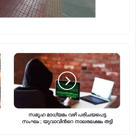
സമൂഹ മാധ്യമം വഴി പരിചയപെട്ട
സംഘം ; യുവാവിന്‍റെ നാലരലക്ഷം തട്ടി