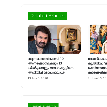
Related Articles
ആനക്കൊമ്പ് കേസ്: 10
റേഷൻകടകള
ആനക്കൊമ്പുകളും 13
കൃത്രിമം;
ശിൽപ്പങ്ങളും വനംവകുപ്പിനെ
ഭക്ഷ്യസുരക
അറിയിച്ച് മോഹൻലാൽ
കള്ളക്കളിക
July 6, 2026
June 16, 20
Leave a Reply