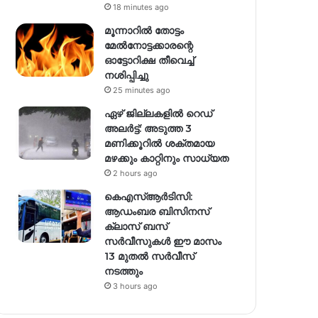
18 minutes ago
മൂന്നാറിൽ തോട്ടം
മേൽനോട്ടക്കാരന്റെ
ഓട്ടോറിക്ഷ തീവെച്ച്
നശിപ്പിച്ചു
25 minutes ago
ഏഴ് ജില്ലകളില്‍ റെഡ്
അലര്‍ട്ട്: അടുത്ത 3
മണിക്കൂറിൽ ശക്തമായ
മഴക്കും കാറ്റിനും സാധ്യത
2 hours ago
കെഎസ്ആർടിസി:
ആഡംബര ബിസിനസ്
ക്ലാസ് ബസ്
സർവീസുകൾ ഈ മാസം
13 മുതൽ സർവീസ്
നടത്തും
3 hours ago