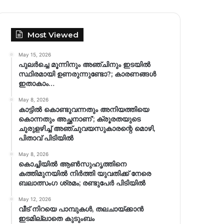
Most Viewed
May 15, 2026
പുലർച്ചെ മൂന്നിനും അഞ്ചിനും ഇടയിൽ
സ്ഥിരമായി ഉണരുന്നുണ്ടോ?; കാരണങ്ങള്‍
ഇതാകാം…
May 8, 2026
കാട്ടിൽ കൊണ്ടുവന്നതും അനിയത്തിയെ
കൊന്നതും അച്ഛനാണ്’; ക്രൂരതയുടെ
ചുരുളഴിച്ച് അഞ്ചുവയസുകാരന്റെ മൊഴി,
പിതാവ് പിടിയിൽ
May 8, 2026
കൊച്ചിയിൽ ആൺസുഹൃത്തിനെ
കത്തിമുനയിൽ നിർത്തി യുവതിക്ക് നേരെ
ബലാത്സംഗ​ ശ്രമം; രണ്ടുപേർ പിടിയിൽ
May 12, 2026
വീട് നിറയെ പാമ്പുകൾ, തലചായ്ക്കാൻ
ഇടമില്ലാതെ കുടുംബം