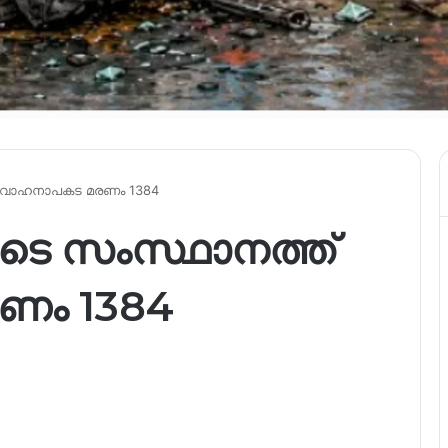
് വാഹനാപകട മരണം 1384
ിടെ സംസ്ഥാനത്ത്
ണം 1384