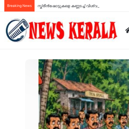
Breaking News
സ്ക്രീൻഷോട്ടുകളെ കണ്ണടച്ച് വിശ്വസിക്കാൻ വരട്ട