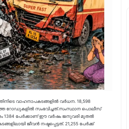
സത്തിനിടെ വാഹനാപകടങ്ങളിൽ വർധന. 18,598
െ റോഡുകളിൽ സംഭവിച്ചത്.സംസ്ഥാന പൊലീസ്
രം 1384 പേർക്കാണ് ഈ വർഷം ജനുവരി മുതൽ
ിലായി ജീവൻ നഷ്ടപ്പെട്ടത്. 21,255 പേർക്ക്