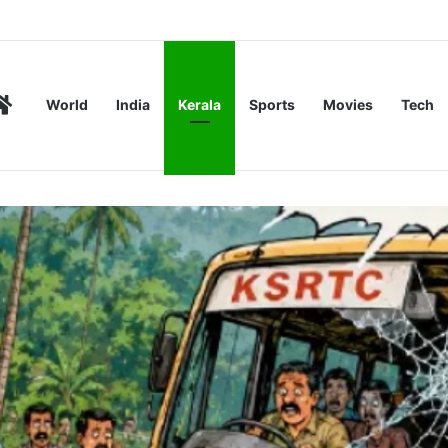
െ: വ്യാജ യു.പി.ഐ പേമെന്‍റുകൾ തിരിച്ചറിയുന്നത് എങ്ങനെ?
Home
World
India
Kerala
Sports
Movies
Tech