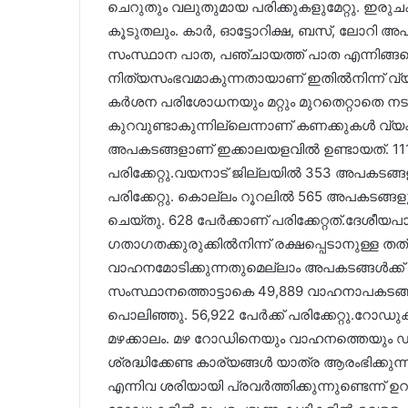
ചെറുതും വലുതുമായ പരിക്കുകളുമേറ്റു. ഇ
കൂടുതലും. കാർ, ഓട്ടോറിക്ഷ, ബസ്, ലോറി അപക
സംസ്ഥാന പാത, പഞ്ചായത്ത് പാത എന്നിങ്ങ
നിത്യസംഭവമാകുന്നതായാണ് ഇതിൽനിന്ന് വ
കർശന പരിശോധനയും മറ്റും മുറതെറ്റാതെ നടക
കുറവുണ്ടാകുന്നില്ലെന്നാണ് കണക്കുകൾ വ്യക്
അപകടങ്ങളാണ് ഇക്കാലയളവിൽ ഉണ്ടായത്. 111 പേ
പരിക്കേറ്റു.വയനാട് ജില്ലയിൽ 353 അപകടങ്ങളാണ
പരിക്കേറ്റു. കൊല്ലം റൂറലിൽ 565 അപകടങ്ങള
ചെയ്തു. 628 പേർക്കാണ് പരിക്കേറ്റത്.ദേശീ
ഗതാഗതക്കുരുക്കിൽനിന്ന് രക്ഷപ്പെടാനുള്ള തത
വാഹനമോടിക്കുന്നതുമെല്ലാം അപകടങ്ങൾക്ക് 
സംസ്ഥാനത്തൊട്ടാകെ 49,889 വാഹനാപകടങ്ങള
പൊലിഞ്ഞു. 56,922 പേർക്ക് പരിക്കേറ്റു.റ
മഴക്കാലം. മഴ റോഡിനെയും വാഹനത്തെയും ഡ്
ശ്രദ്ധിക്കേണ്ട കാര്യങ്ങൾ യാത്ര ആരംഭിക്കുന്നതിന
എന്നിവ ശരിയായി പ്രവർത്തിക്കുന്നുണ്ടെന്ന് 