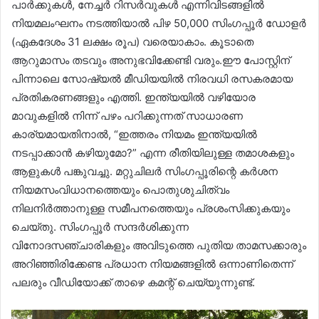
പാർക്കുകൾ, നേച്ചർ റിസർവുകൾ എന്നിവിടങ്ങളിൽ
നിയമലംഘനം നടത്തിയാൽ പിഴ 50,000 സിംഗപ്പൂർ ഡോളർ
(ഏകദേശം 31 ലക്ഷം രൂപ) വരെയാകാം. കൂടാതെ
ആറുമാസം തടവും അനുഭവിക്കേണ്ടി വരും.ഈ പോസ്റ്റിന്
പിന്നാലെ സോഷ്യൽ മീഡിയയിൽ നിരവധി രസകരമായ
പ്രതികരണങ്ങളും എത്തി. ഇന്ത്യയിൽ വഴിയോര
മാവുകളിൽ നിന്ന് പഴം പറിക്കുന്നത് സാധാരണ
കാര്യമായതിനാൽ, “ഇത്തരം നിയമം ഇന്ത്യയിൽ
നടപ്പാക്കാൻ കഴിയുമോ?” എന്ന രീതിയിലുള്ള തമാശകളും
ആളുകൾ പങ്കുവച്ചു. മറ്റുചിലർ സിംഗപ്പൂരിന്റെ കർശന
നിയമസംവിധാനത്തെയും പൊതുശുചിത്വം
നിലനിർത്താനുള്ള സമീപനത്തെയും പ്രശംസിക്കുകയും
ചെയ്തു. സിംഗപ്പൂർ സന്ദർശിക്കുന്ന
വിനോദസഞ്ചാരികളും അവിടുത്തെ പുതിയ താമസക്കാരും
അറിഞ്ഞിരിക്കേണ്ട പ്രധാന നിയമങ്ങളിൽ ഒന്നാണിതെന്ന്
പലരും വീഡിയോക്ക് താഴെ കമന്റ് ചെയ്യുന്നുണ്ട്.