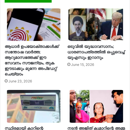
ആധാർ ഉപയോക്താക്കൾക്ക്
ഒടുവില്‍ യുദ്ധാവസാനം;
സന്തോഷ വാർത്ത;
ധാരണാപത്രത്തില്‍ ഒപ്പുവെച്ച്
ആറുമാസത്തേക്ക് ഈ
യുഎസും ഇറാനും
സേവനം സൗജന്യം, തുക
June 15, 2026
ഈടാക്കും മുന്നേ അപ്ഡേറ്റ്
ചെയ്യാം
June 23, 2026
സ്ഥിരമായി കാറിന്റെ
നടൻ അജിത് കുമാറിന്റെ അമ്മ