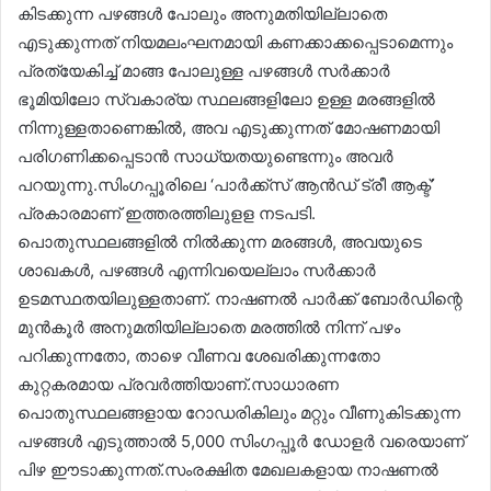
കിടക്കുന്ന പഴങ്ങൾ പോലും അനുമതിയില്ലാതെ
എടുക്കുന്നത് നിയമലംഘനമായി കണക്കാക്കപ്പെടാമെന്നും
പ്രത്യേകിച്ച് മാങ്ങ പോലുള്ള പഴങ്ങൾ സർക്കാർ
ഭൂമിയിലോ സ്വകാര്യ സ്ഥലങ്ങളിലോ ഉള്ള മരങ്ങളിൽ
നിന്നുള്ളതാണെങ്കിൽ, അവ എടുക്കുന്നത് മോഷണമായി
പരിഗണിക്കപ്പെടാൻ സാധ്യതയുണ്ടെന്നും അവർ
പറയുന്നു.സിംഗപ്പൂരിലെ ‘പാർക്ക്സ് ആൻഡ് ട്രീ ആക്ട്’
പ്രകാരമാണ് ഇത്തരത്തിലുളള നടപടി.
പൊതുസ്ഥലങ്ങളിൽ നിൽക്കുന്ന മരങ്ങൾ, അവയുടെ
ശാഖകൾ, പഴങ്ങൾ എന്നിവയെല്ലാം സർക്കാർ
ഉടമസ്ഥതയിലുള്ളതാണ്. നാഷണൽ പാർക്ക് ബോർഡിന്റെ
മുൻകൂർ അനുമതിയില്ലാതെ മരത്തിൽ നിന്ന് പഴം
പറിക്കുന്നതോ, താഴെ വീണവ ശേഖരിക്കുന്നതോ
കുറ്റകരമായ പ്രവർത്തിയാണ്.സാധാരണ
പൊതുസ്ഥലങ്ങളായ റോഡരികിലും മറ്റും വീണുകിടക്കുന്ന
പഴങ്ങൾ എടുത്താൽ 5,000 സിംഗപ്പൂർ ഡോളർ വരെയാണ്
പിഴ ഈടാക്കുന്നത്.സംരക്ഷിത മേഖലകളായ നാഷണൽ