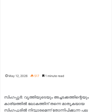
May 12, 2026
517
1 minute read
സിംഗപ്പൂർ: വൃത്തിയുടെയും അച്ചടക്കത്തിന്റെയും
കാര്യത്തിൽ ലോകത്തിന് തന്നെ മാതൃകയായ
സിംഗപ്പൂരിൽ നിസ്സാരമെന്ന് തോന്നിപ്പിക്കുന്ന പല