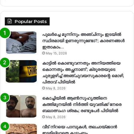
Popular Posts
പുലർച്ചെ മൂന്നിനും അഞ്ചിനും ഇടയിൽ
സ്ഥിരമായി ഉണരുന്നുണ്ടോ?; കാരണങ്ങള്‍
ഇതാകാം…
May 15, 2026
കാട്ടിൽ കൊണ്ടുവന്നതും അനിയത്തിയെ
കൊന്നതും അച്ഛനാണ്’; ക്രൂരതയുടെ
ചുരുളഴിച്ച് അഞ്ചുവയസുകാരന്റെ മൊഴി,
പിതാവ് പിടിയിൽ
May 8, 2026
കൊച്ചിയിൽ ആൺസുഹൃത്തിനെ
കത്തിമുനയിൽ നിർത്തി യുവതിക്ക് നേരെ
ബലാത്സംഗ​ ശ്രമം; രണ്ടുപേർ പിടിയിൽ
May 8, 2026
വീട് നിറയെ പാമ്പുകൾ, തലചായ്ക്കാൻ
ഇടമില്ലാതെ കുടുംബം