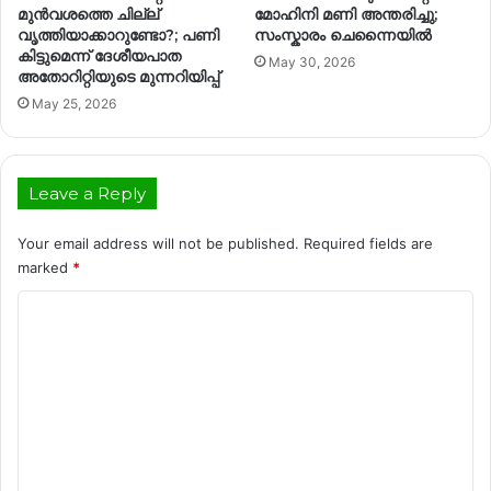
മുൻവശത്തെ ചില്ല്
മോഹിനി മണി അന്തരിച്ചു;
വൃത്തിയാക്കാറുണ്ടോ?; പണി
സംസ്കാരം ചെന്നൈയിൽ
കിട്ടുമെന്ന് ദേശീയപാത
May 30, 2026
അതോറിറ്റിയുടെ മുന്നറിയിപ്പ്
May 25, 2026
Leave a Reply
Your email address will not be published.
Required fields are
marked
*
C
o
m
m
e
n