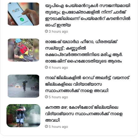
യുപിഐ പേയ്മെന്‍റുകൾ സൗജന്യമായി
തുടരും; ഉപഭോക്താക്കളിൽ നിന്ന് ചാർജ്
ഈടാക്കില്ലെന്ന് പെയ്മെന്‍റ് കൗൺസിൽ
ഓഫ് ഇന്ത്യ
3 hours ago
രാജേഷ് യഥാര്‍ഥ ഹീറോ, ധീരതയ്ക്ക്
സല്യൂട്ട്’; കണ്ണൂരിൽ
രക്ഷാപ്രവര്‍ത്തനത്തിനിടെ മരിച്ച ആര്‍.
രാജേഷിന് ഹൈക്കോടതിയുടെ ആദരം
4 hours ago
നാല് ജില്ലകളിൽ റെഡ് അലർട്ട്; വയനാട്
ജില്ലകളിലെ വിദ്യാഭ്യാസ
സ്ഥാപനങ്ങൾക്ക് നാളെ അവധി
5 hours ago
കനത്ത മഴ; കോഴിക്കോട് ജില്ലയിലെ
വിദ്യാഭ്യാസ സ്ഥാപനങ്ങൾക്ക് നാളെ
അവധി
5 hours ago