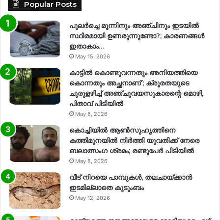
Popular Posts
പുലർച്ചെ മൂന്നിനും അഞ്ചിനും ഇടയിൽ
സ്ഥിരമായി ഉണരുന്നുണ്ടോ?; കാരണങ്ങള്‍
ഇതാകാം…
May 15, 2026
കാട്ടിൽ കൊണ്ടുവന്നതും അനിയത്തിയെ
കൊന്നതും അച്ഛനാണ്’; ക്രൂരതയുടെ
ചുരുളഴിച്ച് അഞ്ചുവയസുകാരന്റെ മൊഴി,
പിതാവ് പിടിയിൽ
May 8, 2026
കൊച്ചിയിൽ ആൺസുഹൃത്തിനെ
കത്തിമുനയിൽ നിർത്തി യുവതിക്ക് നേരെ
ബലാത്സംഗ​ ശ്രമം; രണ്ടുപേർ പിടിയിൽ
May 8, 2026
വീട് നിറയെ പാമ്പുകൾ, തലചായ്ക്കാൻ
ഇടമില്ലാതെ കുടുംബം
May 12, 2026