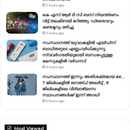
2 hours ago
കെ എസ് ആർ ടി സി ബസ് നിയന്ത്രണം
വിട്ട് തലകീഴായി മറിഞ്ഞു. ഡ്രൈവറും
കണ്ടക്ടറും മരിച്ചു
3 hours ago
സംസ്ഥാനത്ത് യുവാക്കളിൽ എയ്ഡ്സ്
ബാധിതരുടെ എണ്ണംവർധിക്കുന്നു;
സ്വവർഗരതിയുമായി ബന്ധപ്പെട്ടുള്ള
കേസുകളിൽ വര്‍ധനവ്
4 hours ago
സംസ്ഥാനത്ത് ഇന്നും അതിശക്തമായ മഴ, ,
7 ജില്ലകളിൽ ഓറഞ്ച് അലർട്ട് , 8
ജില്ലകളിലെ വിദ്യാഭ്യാസ
സ്ഥാപനങ്ങൾക്ക് ഇന്ന് അവധി
5 hours ago
Most Viewed