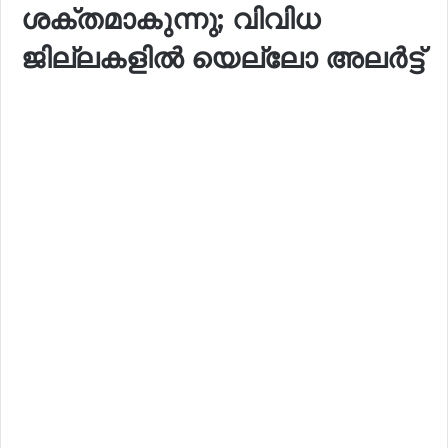
ശക്തമാകുന്നു; വിവിധ
ജില്ലകളിൽ യെല്ലോ അലർട്ട്