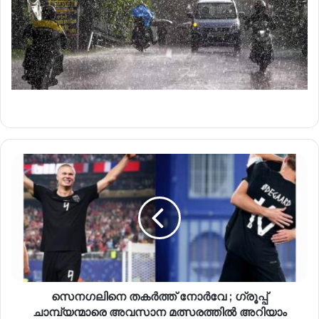
സെനഗലിനെ തകർത്ത് നോർവേ ; ഗ്രൂപ്പ്
ചാമ്പ്യന്മാരെ അവസാന മത്സരത്തിൽ അറിയാം