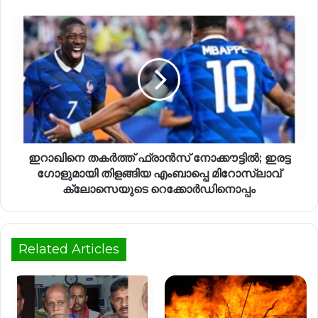
ഇറാഖിനെ തകർത്ത് ഫ്രാൻസ് നോക്കൗട്ടിൽ; ഇരട്ട
ഗോളുമായി തിളങ്ങിയ എംബാപ്പെ മിറോസ്ലാവ്
ക്ലോസെയുടെ റെക്കോർഡിനൊപ്പം
Related Articles