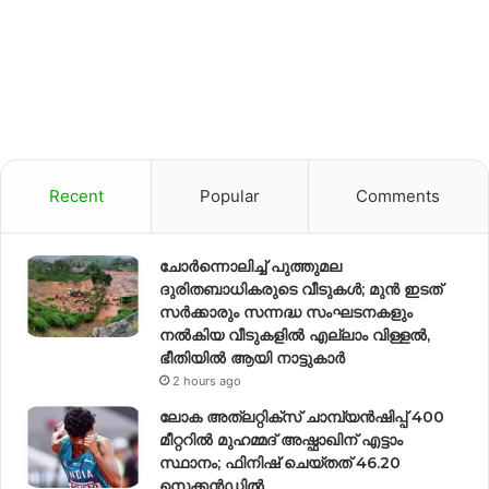
Recent
Popular
Comments
ചോർന്നൊലിച്ച് പുത്തുമല
ദുരിതബാധികരുടെ വീടുകൾ; മുൻ ഇടത്
സർക്കാരും സന്നദ്ധ സംഘടനകളും
നൽകിയ വീടുകളിൽ എല്ലാം വിള്ളൽ,
ഭീതിയിൽ ആയി നാട്ടുകാർ
2 hours ago
ലോക അത്‌ലറ്റിക്‌സ് ചാമ്പ്യൻഷിപ്പ് 400
മീറ്ററിൽ മുഹമ്മദ് അഷ്ഫാഖിന് എട്ടാം
സ്ഥാനം; ഫിനിഷ് ചെയ്തത് 46.20
സെക്കൻഡിൽ