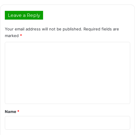
Leave a Reply
Your email address will not be published.
Required fields are
marked
*
C
o
m
m
e
n
t
*
Name
*