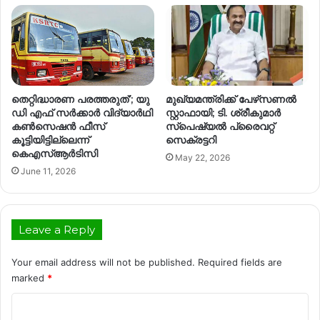
തെറ്റിദ്ധാരണ പരത്തരുത്’; യു
മുഖ്യമന്ത്രിക്ക് പേഴ്‌സണൽ
ഡി എഫ് സർക്കാർ വിദ്യാർഥി
സ്റ്റാഫായി; ടി. ശ്രീകുമാർ
കൺസെഷൻ ഫീസ്
സ്‌പെഷ്യൽ പ്രൈവറ്റ്
കൂട്ടിയിട്ടില്ലെന്ന്
സെക്രട്ടറി
കെഎസ്ആർടിസി
May 22, 2026
June 11, 2026
Leave a Reply
Your email address will not be published.
Required fields are
marked
*
C