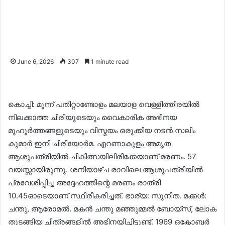
June 6, 2026
307
1 minute read
കൊച്ചി: മൂന്ന്​ പതിറ്റാണ്ടോളം മലയാള വെള്ളിത്തിരയിൽ
നിലക്കാത്ത ചിരിയുടെയും വൈകാരിക അഭിനയ
മുഹൂർത്തങ്ങളുടെയും വിസ്മയം ഒരുക്കിയ നടൻ സലിം
കുമാർ ഇനി ചിരിയോർമ. എറണാകുളം അമൃത
ആശുപത്രിയിൽ ചികിത്സയിലിരിക്കേയാണ് മരണം. 57
വയസ്സായിരുന്നു. ശനിയാഴ്ച രാവിലെ ആശുപത്രിയിൽ
പ്രവേശിപ്പിച്ച അദ്ദേഹത്തിന്റെ മരണം രാത്രി
10.45ഓടെയാണ് സ്ഥിരീകരിച്ചത്. ഭാര്യ: സുനിത. മക്കൾ:
ചന്തു, ആരോമൽ. മകൻ ചന്തു മഞ്ഞുമ്മൽ ബോയ്​സ്​, ലോക
തുടങ്ങിയ ചിത്രങ്ങളിൽ അഭിനയിച്ചിട്ടുണ്ട്​. 1969 ഒക്ടോബർ