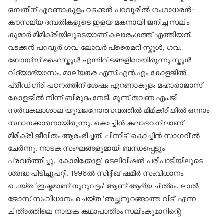
ഒമ്പതിന് എറണാകുളം വടക്കൻ പറവൂരിൽ ഗംഗാധരൻ-
കൗസല്യ ദമ്പതികളുടെ ഇളയ മകനായി ജനിച്ച സലിം
കുമാർ മിമിക്രിയിലൂടെയാണ്​ കലാരംഗത്ത്​ എത്തിയത്​.
വടക്കൻ പറവൂർ ഗവ. ലോവർ പ്രൈമറി സ്കൂൾ, ഗവ.
ബോയ്സ് ഹൈസ്കൂൾ എന്നിവിടങ്ങളിലായിരുന്നു സ്കൂൾ
വിദ്യാഭ്യാസം. മാല്യങ്കര എസ്.എൻ.എം കോളജിൽ
പ്രീഡിഗ്രി പഠനത്തിന്​ ശേഷം എറണാകുളം മഹാരാജാസ്
കോളജിൽ നിന്ന്​ ബിരുദം നേടി. മൂന്ന്​ തവണ എം.ജി
സർവകലാശാല യുവജനോത്സവത്തിൽ മി​​മി​​ക്രി​​യി​​ൽ ഒന്നാം
സ്ഥാനക്കാരനായിരുന്നു. കൊച്ചിൻ കലാഭവനിലാണ്
മിമിക്രി ജീവിതം ആരംഭിച്ചത്​. പിന്നീട് ‘കൊച്ചിൻ സാഗറി’ൽ
ചേർന്നു. നാടക സംഘങ്ങളുമായി ബന്ധപ്പെട്ടും
പ്രവർത്തിച്ചു. ‘കോമിക്കോള’ ടെലിവിഷൻ പരിപാടിയിലൂടെ
ശ്രദ്ധ പിടിച്ചുപറ്റി. 1996ൽ സിദ്ദീഖ്​ ഷമീർ സംവിധാനം
ചെയ്ത ‘ഇഷ്ടമാണ്​ നൂറുവട്ടം’ ആണ്​ ആദ്യ ചിത്രം. ലാൽ
ജോസ് സംവിധാനം ചെയ്ത ‘അച്ഛനുറങ്ങാത്ത വീട്’ എന്ന
ചിത്രത്തിലെ നായക കഥാപാത്രം സലിംകുമാറിന്റെ