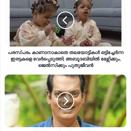
പരസ്പരം കാണാനാകാതെ തലയോട്ടികൾ ഒട്ടിച്ചേർന്ന
ഇരട്ടകളെ വേർപ്പെടുത്തി; അബൂദബിയിൽ മേഴ്സിക്കും,
ജെൽസിക്കും പുതുജീവൻ