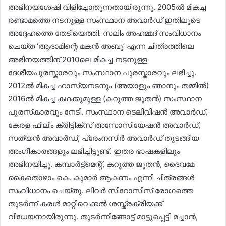
അഭിനയശേഷി വിളിച്ചോതുന്നതായിരുന്നു. 2005ൽ മികച്ച
രണ്ടാമത്തെ നടനുള്ള സംസ്ഥാന അവാർഡ്​ ഇതിലൂടെ
അദ്ദേഹത്തെ തേടിയെത്തി. സലിം അഹമ്മദ്​ സംവിധാനം
ചെയ്ത ‘ആദാമിന്റെ മകൻ അബു’ എന്ന ചിത്രത്തിലെ
അഭിനയത്തിന്​ 2010ലെ മികച്ച നടനുള്ള
ദേശീയപുരസ്കാരവും സംസ്ഥാന പുരസ്കാരവും ലഭിച്ചു.
2012ൽ മികച്ച ഹാസ്യനടനും (അയാളും ഞാനും തമ്മിൽ)
2016ൽ മികച്ച കഥക്കുമുള്ള (കറുത്ത ജൂതൻ) സംസ്ഥാന
പുരസ്‌കാരവും നേടി. സംസ്ഥാന ടെലിവിഷൻ അവാർഡ്​,
കേരള ഫിലിം ക്രിട്ടിക്സ് അസോസിയേഷൻ അവാർഡ്,
സത്യൻ അവാർഡ്​, പ്രേംനസീർ അവാർഡ്​ തുടങ്ങിയ
അംഗീകാരങ്ങളും ലഭിച്ചിട്ടുണ്ട്​. ഇതര ഭാഷകളിലും
അഭിനയിച്ചു. കമ്പാർട്ട്മെന്റ്, കറുത്ത ജൂതൻ, ദൈവമേ
കൈതൊഴാം കെ. കുമാർ ആകണം എന്നീ ചിത്രങ്ങൾ
സംവിധാനം ചെയ്തു. ലിവർ സീറോസിസ് രോഗത്തെ
തുടർന്ന്​ കരൾ മാറ്റിവെക്കൽ ശസ്ത്രക്രിയക്ക്​
വിധേയനായിരുന്നു. തുടർന്നിങ്ങോട്ട്​ മാട്ടു​പ്പെട്ടി മച്ചാൻ,