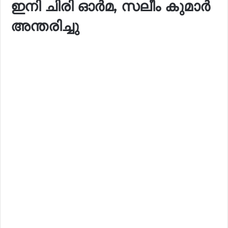
ഇനി ചിരി ഓർമ, സലീം കുമാർ
അന്തരിച്ചു