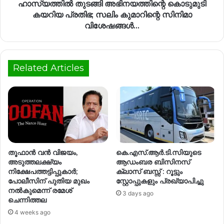
ഹാസ്യത്തിൽ തുടങ്ങി അഭിനയത്തിന്റെ കൊടുമുടി
കയറിയ പ്രതിഭ; സലിം കുമാറിന്റെ സിനിമാ
വിശേഷങ്ങൾ…
Related Articles
തൂഫാൻ വൻ വിജയം,
കെ.എസ്.ആർ.ടി.സിയുടെ
അടുത്തലക്ഷ്യം
ആഡംബര ബിസിനസ്
നിക്ഷേപത്തട്ടിപ്പുകാർ;
ക്ലാസ് ബസ്സ് : റൂട്ടും
പോലീസിന് പുതിയ മുഖം
സ്റ്റോപ്പുകളും പ്രഖ്യാപിച്ചു
നൽകുമെന്ന് രമേശ്
3 days ago
ചെന്നിത്തല
4 weeks ago