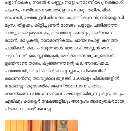
പട്ടാഭിഷേകം, നാടൻ പെണ്ണും നാട്ടുപ്രമാണിയും, തെങ്കാശി
പട്ടണം, സത്യമേവ ജയതേ, ഈ പറക്കും തളിക, മീശ
മാധവൻ, മഴത്തുള്ളി കിലുക്കം, കുഞ്ഞിക്കൂനൻ, സി.ഐ.ഡി
മൂസ, തിളക്കം, കിളിച്ചുണ്ടൻ മാമ്പഴം, പട്ടാളം, ചതിക്കാത്ത
ചന്തു, പെരുമഴക്കാലം, തൊമ്മനും മക്കളും, കല്യാണ
രാമൻ, രാപ്പകൽ, രാജമാണിക്യം, ചാന്തുപൊട്ട്​, കറുത്ത
പക്ഷികൾ, കഥ പറയുമ്പോൾ, മായാവി, അണ്ണൻ തമ്പി,
ചട്ടമ്പിനാട്​, ബെസ്റ്റ്​ ആക്ടർ, മേരിക്കുണ്ടൊരു കുഞ്ഞാട്​,
ഉദയനാണ്​ താരം, കുഞ്ഞനന്തന്റെ കട, അറബിക്കഥ,
പത്തേമാരി, വെളിപാടിന്‍റെ പുസ്തകം, ഡ്രൈവിങ്
ലൈസൻസ്, തല്ലുമാല തുടങ്ങി​ 350ഓളം ചിത്രങ്ങളിൽ
വേഷമിട്ടു. ‘കൂടോത്രം’ ആണ്​ അവസാന ചിത്രം.
ഹാസ്യരസ പ്രധാനമായ വേഷങ്ങളായിരുന്നു കൂടുതലും.
എങ്കിലും കാരക്ടർ വേഷങ്ങളിലൂം അദ്ദേഹം അദ്​ഭുതകരമായ
പ്രകടനം കാഴ്ചവെച്ചു.