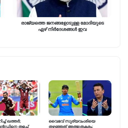
രാജ്യത്തെ ജനങ്ങളോടുള്ള മോദിയുടെ
ഏഴ് നിര്‍ദേശങ്ങള്‍ ഇവ
ച്ച് ഖത്തർ;
വൈഭവ് സൂര്യവംശിയെ
ലൻഡിനെ തളച്ച്
തഴഞ്ഞത് അത്ഭുതകരം;