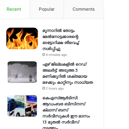
Recent
Popular
Comments
മൂന്നാറിൽ തോട്ടം
മേൽനോട്ടക്കാരന്റെ
ഓട്ടോറിക്ഷ തീവെച്ച്
നശിപ്പിച്ചു
4 minutes ago
ഏഴ് ജില്ലകളില്‍ റെഡ്
അലര്‍ട്ട്: അടുത്ത 3
മണിക്കൂറിൽ ശക്തമായ
മഴക്കും കാറ്റിനും സാധ്യത
2 hours ago
കെഎസ്ആർടിസി:
ആഡംബര ബിസിനസ്
ക്ലാസ് ബസ്
സർവീസുകൾ ഈ മാസം
13 മുതൽ സർവീസ്
നടത്തും