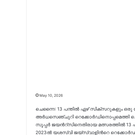
May 10, 2026
ചെന്നൈ: 13 പന്തിൽ ഏഴ് സിക്സറുകളും ഒ
അർധസെഞ്ചുറി റെക്കോർഡിനൊപ്പമെത്തി ചെന്ന
സൂപ്പർ ജയൻറ്സിനെതിരായ മത്സരത്തിൽ 13 
2023ൽ യശസ്വി ജയ്‌സ്വാളിൻറെ റെക്കോർഡിന