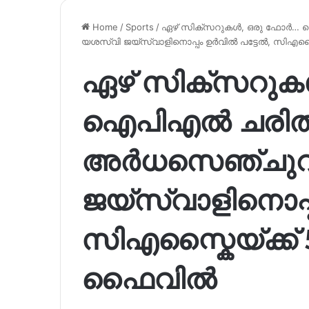
Home
/
Sports
/
ഏഴ് സിക്സറുകൾ, ഒരു ഫോർ…
യശസ്വി ജയ്‌സ്വാളിനൊപ്പം ഉർവിൽ പട്ടേൽ, സിഎസ്കൈ
ഏഴ് സിക്സറുക
ഐപിഎൽ ചരിത്
അർധസെഞ്ചുറ
ജയ്‌സ്വാളിനൊപ്
സിഎസ്കൈയ്ക്ക് 5 
ഫൈവിൽ