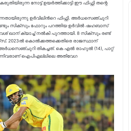
കരുതിയിരുന്ന നോട്ട് ഉയർത്തിക്കാട്ടി ഈ ഫിഫ്റ്റി തന്റെ
തായിരുന്നു ഉർവിലിൻറെ ഫിഫ്റ്റി. അർധസെഞ്ചുറി
ണ്ടും സിക്സും ഫോറും പറത്തിയ ഉർവിൽ ഷഹബാസ്
 ഖാന് ക്യാച്ച് നൽകി പുറത്തായി. 8 സിക്സും രണ്ട്
്സ്. 2023ൽ കൊൽക്കത്തക്കെതിരെ രാജസ്ഥാന്
ർധസെഞ്ചുറി തികച്ചത്. കെ എൽ രാഹുൽ (14), പാറ്റ്
 എന്നിവരാണ് ഐപിഎല്ലിലെ അതിവേഗ