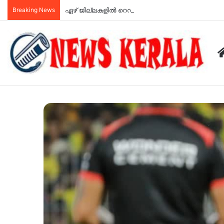
Breaking News
ഏഴ് ജില്ലകളില്‍ റെഡ് അലര്‍ട്ട്: അടുത്ത 3 മണിക്