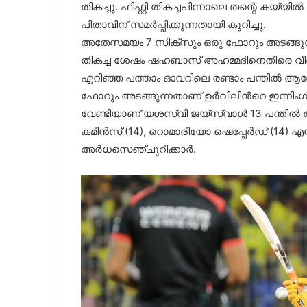
തികച്ചു. ഫിഫ്റ്റി തികച്ചപിന്നാലെ തന്റെ കയ്യിൽ 
പിതാവിന് സമർപ്പിക്കുന്നതായി കുറിച്ചു.
അതേസമയം 7 സിക്സും ഒരു ഫോറും അടങ്ങുന്ന
തികച്ച ശേഷം ഷഹബാസ് അഹമ്മദിനെതിരെ വീ
എറിഞ്ഞ പത്താം ഓവറിലെ രണ്ടാം പന്തിൽ ആവേശ്
ഫോറും അടങ്ങുന്നതാണ് ഉർവിലിൻറെ ഇന്നിംഗ
വേണ്ടിയാണ് യശസ്വി ജയ്സ്വാൾ 13 പന്തിൽ അ
കമിൻസ് (14), റൊമാരിയോ ഷെപ്പേർഡ് (14)
അർധസെഞ്ചുറിക്കാർ.