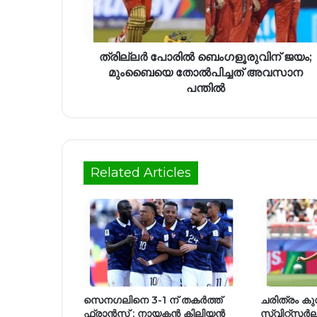
ത്രില്ലർ പോരിൽ ബെംഗളൂരുവിന് ജയം;
മുംബൈയെ തോൽപിച്ചത് അവസാന
പന്തിൽ
Related Articles
സെനഗലിനെ 3-1 ന് തകർത്ത്
ചരിത്രം കുറി
ഫ്രാൻസ് ; നായകൻ കിലിയൻ
സ്വിറ്റ്സർ