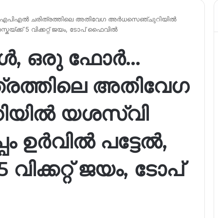
 ഐപിഎൽ ചരിത്രത്തിലെ അതിവേഗ അർധസെഞ്ചുറിയിൽ
യ്ക്ക് 5 വിക്കറ്റ് ജയം, ടോപ് ഫൈവിൽ
ൾ, ഒരു ഫോർ…
രത്തിലെ അതിവേഗ
ിയിൽ യശസ്വി
പം ഉർവിൽ പട്ടേൽ,
വിക്കറ്റ് ജയം, ടോപ്