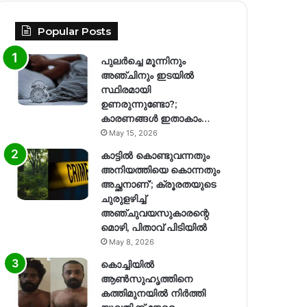
Popular Posts
പുലർച്ചെ മൂന്നിനും
അഞ്ചിനും ഇടയിൽ
സ്ഥിരമായി
ഉണരുന്നുണ്ടോ?;
കാരണങ്ങള്‍ ഇതാകാം…
May 15, 2026
കാട്ടിൽ കൊണ്ടുവന്നതും
അനിയത്തിയെ കൊന്നതും
അച്ഛനാണ്’; ക്രൂരതയുടെ
ചുരുളഴിച്ച്
അഞ്ചുവയസുകാരന്റെ
മൊഴി, പിതാവ് പിടിയിൽ
May 8, 2026
കൊച്ചിയിൽ
ആൺസുഹൃത്തിനെ
കത്തിമുനയിൽ നിർത്തി