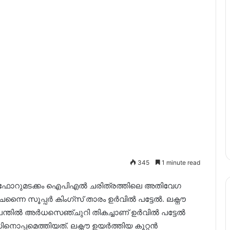
345
1 minute read
രു ഫോറുമടക്കം ഐപിഎൽ ചരിത്രത്തിലെ അതിവേഗ
ൈ സൂപ്പർ കിംഗ്‌സ് താരം ഉർവിൽ പട്ടേൽ. ലക്നൗ
പന്തിൽ അർധസെഞ്ചുറി തികച്ചാണ് ഉർവിൽ പട്ടേൽ
ൊപ്പമെത്തിയത്. ലക്നൗ ഉയർത്തിയ കൂറ്റൻ