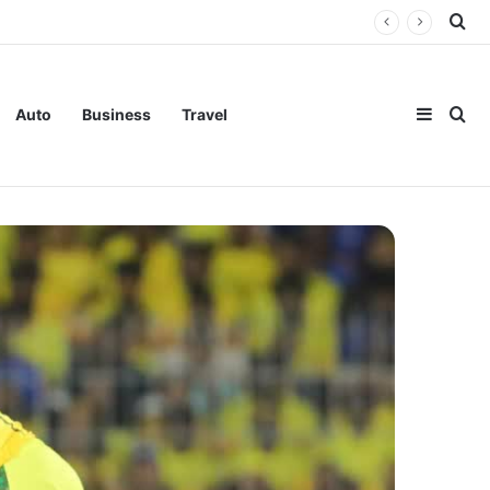
Se
Sideba
Se
Auto
Business
Travel