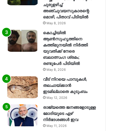
ചുരുളഴിച്ച്
അഞ്ചുവയസുകാരന്റെ
മൊഴി, പിതാവ് പിടിയിൽ
May 8, 2026
കൊച്ചിയിൽ
ആൺസുഹൃത്തിനെ
കത്തിമുനയിൽ നിർത്തി
യുവതിക്ക് നേരെ
ബലാത്സംഗ​ ശ്രമം;
രണ്ടുപേർ പിടിയിൽ
May 8, 2026
വീട് നിറയെ പാമ്പുകൾ,
തലചായ്ക്കാൻ
ഇടമില്ലാതെ കുടുംബം
May 12, 2026
രാജ്യത്തെ ജനങ്ങളോടുള്ള
മോദിയുടെ ഏഴ്
നിര്‍ദേശങ്ങള്‍ ഇവ
May 11, 2026