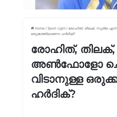
Home
/
Sport Light
/
രോഹിത്, തിലക്, സൂര്യ എ
ഒരുക്കത്തിലാണോ ഹർദിക്?
രോഹിത്, തിലക്
അൺഫോളോ ചെയ
വിടാനുള്ള ഒരുക
ഹർദിക്?