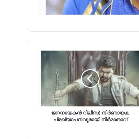
ജനനായകന്‍ റിലീസ്; നിര്‍ണായക
പ്രഖ്യാപനവുമായി നിര്‍മാതാവ്