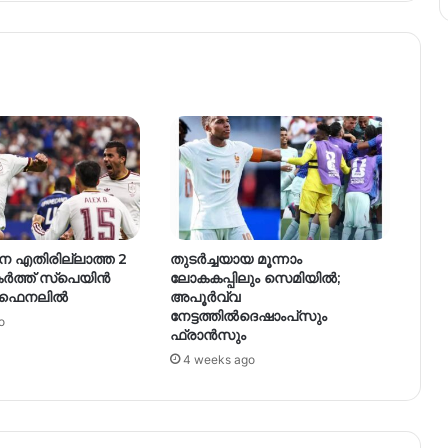
 എതിരില്ലാത്ത 2
തുടർച്ചയായ മൂന്നാം
ർത്ത് സ്പെയിൻ
ലോകകപ്പിലും സെമിയിൽ;
 ഫൈനലിൽ
അപൂർവ്വ
നേട്ടത്തിൽദെഷാംപ്‌സും
o
ഫ്രാൻസും
4 weeks ago