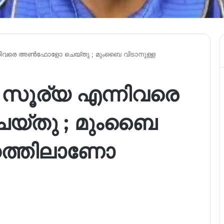
ന്നിവരെ അൺഫോളോ ചെയ്തു ; മുംബൈ വിടാനുള്ള
, സൂര്യ എന്നിവരെ
്തു ; മുംബൈ
്കത്തിലാണോ