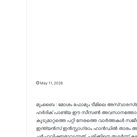
May 11, 2026
മുംബൈ : മോശം ഫോമും ടീമിലെ അസ്വാരസ്യ
ഹർദിക് പാണ്ട്യ ഈ സീസൺ അവസാനത്തോടെ ടീം 
കൂടുമാറ്റത്തെ പറ്റി നേരത്തെ വാർത്തകൾ സജ
ഇന്ത്യൻസ് ഇൻസ്റ്റാഗ്രാം ഹാൻഡിൽ താര
ചർച്ചാവിഷയമാവുന്നത്. പരിക്കിനെ തുടർന്ന് കഴി