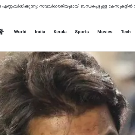
കളിൽ ഓറഞ്ച് അലർട്ട് , 8 ജില്ലകളിലെ വിദ്യാഭ്യാസ സ്ഥാപനങ്ങൾക്ക്
Home
World
India
Kerala
Sports
Movies
Tech