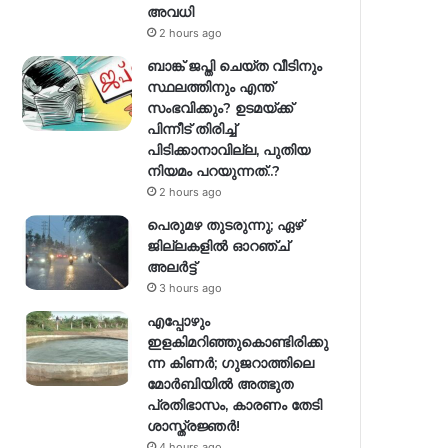
അവധി
2 hours ago
ബാങ്ക് ജപ്തി ചെയ്ത വീടിനും
സ്ഥലത്തിനും എന്ത്
സംഭവിക്കും? ഉടമയ്ക്ക്
പിന്നീട് തിരിച്ച്
പിടിക്കാനാവില്ല, പുതിയ
നിയമം പറയുന്നത്..?
2 hours ago
പെരുമഴ തുടരുന്നു; ഏഴ്
ജില്ലകളിൽ ഓറഞ്ച്
അലർട്ട്
3 hours ago
എപ്പോഴും
ഇളകിമറിഞ്ഞുകൊണ്ടിരിക്കു
ന്ന കിണര്‍; ഗുജറാത്തിലെ
മോർബിയിൽ അത്ഭുത
പ്രതിഭാസം, കാരണം തേടി
ശാസ്ത്രജ്ഞർ!
4 hours ago