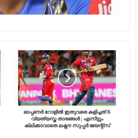
ഓപ്പണർ റോളിൽ ഇതുവരെ കളിച്ചത് 6
വ്യത്യസ്ത താരങ്ങൾ ; എന്നിട്ടും
ക്ലിക്കാവാതെ ലക്നൗ സൂപ്പർ ജയന്റ്സ്