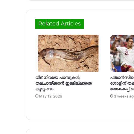
Related Articles
വീട് നിറയെ പാമ്പുകൾ,
ഫ്രാൻസിനെ
തലചായ്ക്കാൻ ഇടമില്ലാതെ
ഗോളിന് തക
കുടുംബം
ലോകകപ്പ്
May 12, 2026
3 weeks ag