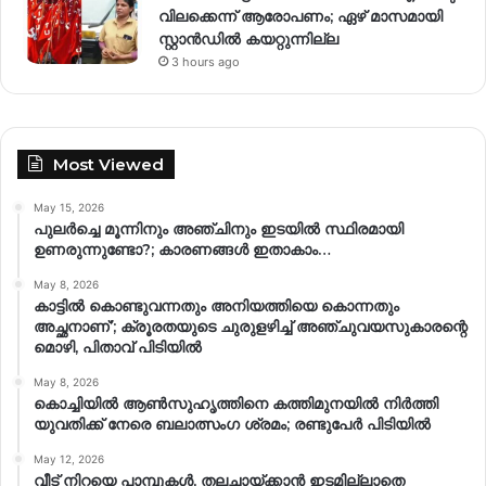
വിലക്കെന്ന് ആരോപണം; ഏഴ് മാസമായി
സ്റ്റാൻഡിൽ കയറ്റുന്നില്ല
3 hours ago
Most Viewed
May 15, 2026
പുലർച്ചെ മൂന്നിനും അഞ്ചിനും ഇടയിൽ സ്ഥിരമായി
ഉണരുന്നുണ്ടോ?; കാരണങ്ങള്‍ ഇതാകാം…
May 8, 2026
കാട്ടിൽ കൊണ്ടുവന്നതും അനിയത്തിയെ കൊന്നതും
അച്ഛനാണ്’; ക്രൂരതയുടെ ചുരുളഴിച്ച് അഞ്ചുവയസുകാരന്റെ
മൊഴി, പിതാവ് പിടിയിൽ
May 8, 2026
കൊച്ചിയിൽ ആൺസുഹൃത്തിനെ കത്തിമുനയിൽ നിർത്തി
യുവതിക്ക് നേരെ ബലാത്സംഗ​ ശ്രമം; രണ്ടുപേർ പിടിയിൽ
May 12, 2026
വീട് നിറയെ പാമ്പുകൾ, തലചായ്ക്കാൻ ഇടമില്ലാതെ