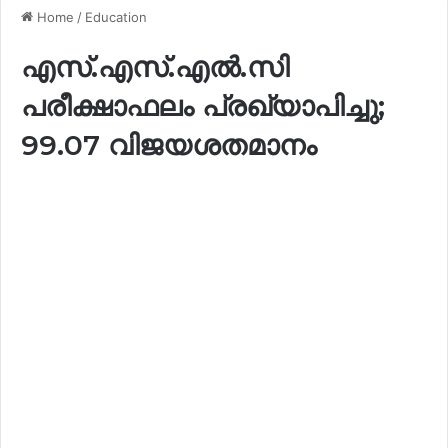
Home
/
Education
എസ്.എസ്.എൽ.സി
പരീക്ഷാഫലം പ്രഖ്യാപിച്ചു;
99.07 വിജയശതമാനം