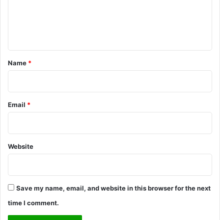
m
e
n
t
*
Name
*
Email
*
Website
Save my name, email, and website in this browser for the next
time I comment.