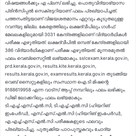
വിഷയങ്ങൾക്കും എ പ്ലസ് ലഭിച്ചു. പൊതുവിദ്യാഭ്യാസ
പ്രിൻസിപ്പൽ സെക്രട്ടറിയാണ് ഫലം പ്രഖ്യാപിച്ചത്.
പത്തനംതിട്ടയാണ് വിജയശതമാനം ഏറ്റവും കൂടുതലുള്ള
റവന്യു ജില്ല. കേരളത്തിലും ലക്ഷദ്വീപിലും ഗൾഫ്
മേഖലകളിലുമായി 3031 കേന്ദ്രങ്ങളിലാണ് വിദ്യാർഥികൾ
പരീക്ഷ എഴുതിയത്. ലക്ഷദ്വീപിൽ ഒമ്പത് കേന്ദ്രങ്ങളിലായി
386 വിദ്യാർഥികളാണ് പരീക്ഷ എഴുതിയത്. മൂന്നരമുതൽ
ഫലം വെബ്സൈറ്റിൽ ലഭ്യമാകും. sslcexam.kerala.gov.in,
prd.kerala.gov.in, results.kite.kerala.gov.in,
results.kerala.gov.in, examresults.kerala.gov.in തുടങ്ങിയ
വെബ് സൈറ്റുകളിലും സംസ്ഥാന ഐ.ടി മിഷന്റെ
9188619958 എന്ന വാട്സ് ആപ്പ് നമ്പറിലും ഫലം ലഭിക്കും.
ഡിജി ലോക്കറിലും ഫലം ലഭ്യമാകും.
ടി.എച്ച്.എസ്.എൽ.സി, ടി.എച്ച്.എൽ.സി (ഹിയറിങ്
ഇംപേർഡ്), എസ്.എസ്.എൽ.സി (ഹിയറിങ് ഇംപേർഡ്),
എ.എച്ച്.എസ്.എൽ.സി പരീക്ഷകളുടെ ഫലവും
പ്രഖ്യാപിച്ചു. പുതുക്കിയ പാഠപുസ്തകവും ചോദ്യ