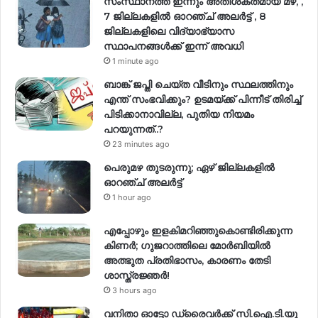
സംസ്ഥാനത്ത് ഇന്നും അതിശക്തമായ മഴ, ,
7 ജില്ലകളിൽ ഓറഞ്ച് അലർട്ട് , 8
ജില്ലകളിലെ വിദ്യാഭ്യാസ
സ്ഥാപനങ്ങൾക്ക് ഇന്ന് അവധി
1 minute ago
ബാങ്ക് ജപ്തി ചെയ്ത വീടിനും സ്ഥലത്തിനും
എന്ത് സംഭവിക്കും? ഉടമയ്ക്ക് പിന്നീട് തിരിച്ച്
പിടിക്കാനാവില്ല, പുതിയ നിയമം
പറയുന്നത്..?
23 minutes ago
പെരുമഴ തുടരുന്നു; ഏഴ് ജില്ലകളിൽ
ഓറഞ്ച് അലർട്ട്
1 hour ago
എപ്പോഴും ഇളകിമറിഞ്ഞുകൊണ്ടിരിക്കുന്ന
കിണര്‍; ഗുജറാത്തിലെ മോർബിയിൽ
അത്ഭുത പ്രതിഭാസം, കാരണം തേടി
ശാസ്ത്രജ്ഞർ!
3 hours ago
വനിതാ ഓട്ടോ ഡ്രൈവർക്ക് സി.ഐ.ടി.യു