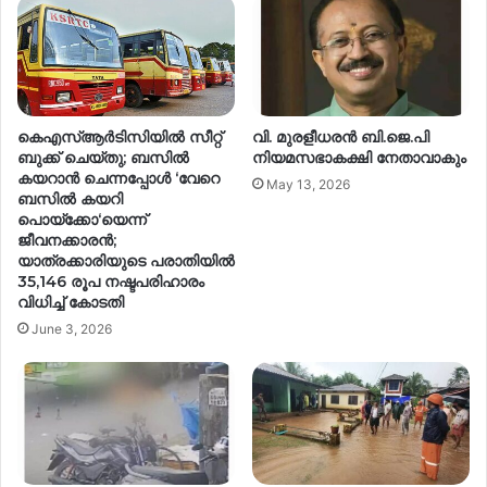
കെഎസ്ആർടിസിയിൽ സീറ്റ്
വി. മുരളീധരൻ ബി.ജെ.പി
ബുക്ക് ചെയ്തു; ബസിൽ
നിയമസഭാകക്ഷി നേതാവാകും
കയറാൻ ചെന്നപ്പോൾ ‘വേറെ
May 13, 2026
ബസിൽ കയറി
പൊയ്ക്കോ‘യെന്ന്
ജീവനക്കാരൻ;
യാത്രക്കാരിയുടെ പരാതിയിൽ
35,146 രൂപ നഷ്ടപരിഹാരം
വിധിച്ച് കോടതി
June 3, 2026