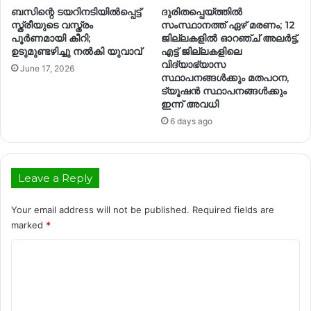
ബസിന്റെ ടയറിനടിയിൽപ്പെട്ട്
ദുരിതപ്പെയ്ത്തില്‍
സ്ത്രീയുടെ വസ്ത്രം
സംസ്ഥാനത്ത് ഏഴ് മരണം; 12
പൂർണമായി കീറി;
ജില്ലകളില്‍ ഓറഞ്ച് അലര്‍ട്ട്,
ഉടുമുണ്ടഴിച്ചു നൽകി യുവാവ്
എട്ട് ജില്ലകളിലെ
വിദ്യാഭ്യാസ
June 17, 2026
സ്ഥാപനങ്ങള്‍ക്കും മതപഠന,
ട്യൂഷന്‍ സ്ഥാപനങ്ങള്‍ക്കും
ഇന്ന് അവധി
6 days ago
Leave a Reply
Your email address will not be published.
Required fields are
marked
*
C
o
m