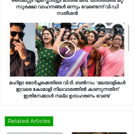
പൈലറ്റും എസ്കോർട്ടും മാത്രം മതി, യാത്രയിൽ മറ്റ്
സുരക്ഷാ വാഹനങ്ങൾ ഒന്നും വേണ്ടെന്ന് വി.ഡി
സതീശൻ
മഹിളാ മോർച്ചക്കെതിരെ വി.ടി. ബൽറാം: ‘മലയാളികൾ
ഇവരെ കോമാളി നിലവാരത്തിൽ കാണുന്നതിന്
ഇതിനേക്കാൾ നല്ല ഉദാഹരണം വേണ്ട’
Related Articles