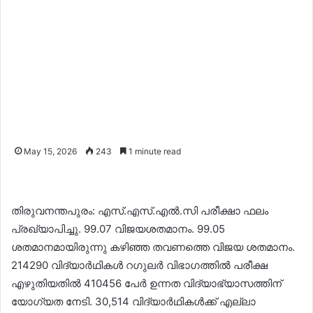
May 15, 2026
243
1 minute read
തിരുവനന്തപുരം: എസ്.എസ്.എൽ.സി പരീക്ഷാ ഫലം
പ്രഖ്യാപിച്ചു. 99.07 വിജയശതമാനം. 99.05
ശതമാനമായിരുന്നു കഴിഞ്ഞ തവണത്തെ വിജയ ശതമാനം.
214290 വിദ്യാർഥികൾ റഗുലർ വിഭാഗത്തിൽ പരീക്ഷ
എഴുതിയതിൽ 410456 പേർ ഉന്നത വിദ്യാഭ്യാസത്തിന്
യോഗ്യത നേടി. 30,514 വിദ്യാർഥികൾക്ക് എല്ലാ