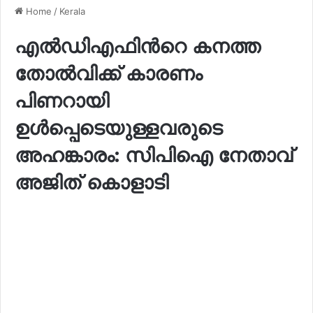
Home
/
Kerala
എൽഡിഎഫിന്‍റെ കനത്ത
തോൽവിക്ക് കാരണം
പിണറായി
ഉൾപ്പെടെയുള്ളവരുടെ
അഹങ്കാരം: സിപിഐ നേതാവ്
അജിത് കൊളാടി