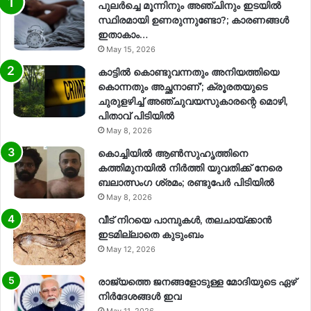
പുലർച്ചെ മൂന്നിനും അഞ്ചിനും ഇടയിൽ
സ്ഥിരമായി ഉണരുന്നുണ്ടോ?; കാരണങ്ങള്‍
ഇതാകാം…
May 15, 2026
കാട്ടിൽ കൊണ്ടുവന്നതും അനിയത്തിയെ
കൊന്നതും അച്ഛനാണ്’; ക്രൂരതയുടെ
ചുരുളഴിച്ച് അഞ്ചുവയസുകാരന്റെ മൊഴി,
പിതാവ് പിടിയിൽ
May 8, 2026
കൊച്ചിയിൽ ആൺസുഹൃത്തിനെ
കത്തിമുനയിൽ നിർത്തി യുവതിക്ക് നേരെ
ബലാത്സംഗ​ ശ്രമം; രണ്ടുപേർ പിടിയിൽ
May 8, 2026
വീട് നിറയെ പാമ്പുകൾ, തലചായ്ക്കാൻ
ഇടമില്ലാതെ കുടുംബം
May 12, 2026
രാജ്യത്തെ ജനങ്ങളോടുള്ള മോദിയുടെ ഏഴ്
നിര്‍ദേശങ്ങള്‍ ഇവ