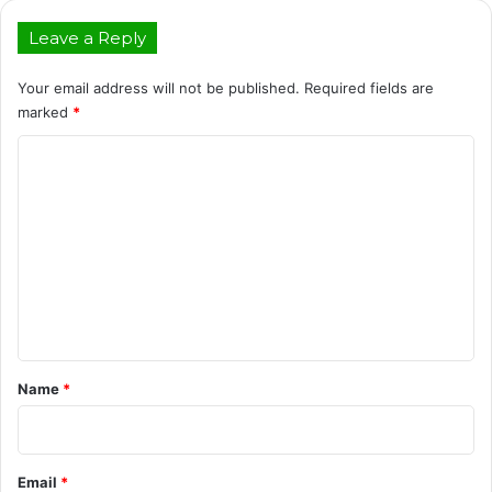
Leave a Reply
Your email address will not be published.
Required fields are
marked
*
C
o
m
m
e
n
t
*
Name
*
Email
*