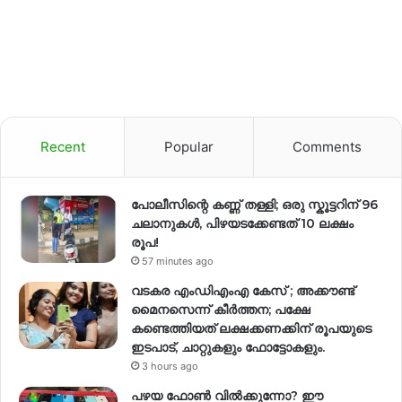
Recent
Popular
Comments
പോലീസിന്റെ കണ്ണ് തള്ളി; ഒരു സ്കൂട്ടറിന് 96
ചലാനുകൾ, പിഴയടക്കേണ്ടത് 10 ലക്ഷം
രൂപ!
57 minutes ago
വടകര എംഡിഎംഎ കേസ് ; അക്കൗണ്ട്
മൈനസെന്ന് കീർത്തന; പക്ഷേ
കണ്ടെത്തിയത് ലക്ഷക്കണക്കിന് രൂപയുടെ
ഇടപാട്, ചാറ്റുകളും ഫോട്ടോകളും.
3 hours ago
പഴയ ഫോൺ വിൽക്കുന്നോ? ഈ