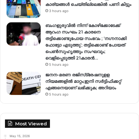
കാര്യങ്ങൾ ചെയ്തില്ലെങ്കിൽ പണി കിട്ടും
3 hours ago
ബംഗളുരുവിൽ നിന്ന് കോഴിക്കോടേക്ക്
ആറംഗ സംഘം 21 കാരനെ
തട്ടിക്കൊണ്ടുപോയ സംഭവം ; ‘നഗ്നനാക്കി
ഫോട്ടോ എടുത്തു’; തട്ടിക്കൊണ്ട് പോയത്
പെണ്‍സുഹൃത്തും സംഘവും;
വെളിപ്പെടുത്തി 21കാരന്‍…
5 hours ago
ജനന-മരണ രജിസ്‌ട്രേഷനുളള
നിയമങ്ങളില്‍ മാറ്റം;ഇനി സര്‍ട്ടിഫിക്കറ്റ്
എങ്ങനെയാണ് ലഭിക്കുക; അറിയാം
5 hours ago
Most Viewed
May 15, 2026