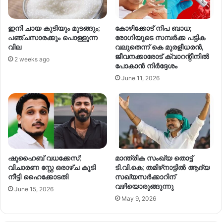
ഇനി ചായ കുടിയും മുടങ്ങും;
കോഴിക്കോട് നിപ ബാധ;
പഞ്ചസാരക്കും പൊള്ളുന്ന
രോഗിയുടെ സമ്പർക്ക പട്ടിക
വില
വലുതെന്ന് കെ മുരളീധരൻ,
ജീവനക്കാരോട് ക്വാറന്റീനിൽ
2 weeks ago
പോകാൻ നിർദ്ദേശം
June 11, 2026
ഷുഹൈബ് വധക്കേസ്;
മാന്ത്രിക സംഖ്യ തൊട്ട്
വിചാരണ സ്റ്റേ ഒരാഴ്ച കൂടി
ടി.വി.കെ; തമിഴ്‌നാട്ടിൽ ആദ്യ
നീട്ടി ഹൈക്കോടതി
സഖ്യസർക്കാറിന്
വഴിയൊരുങ്ങുന്നു
June 15, 2026
May 9, 2026