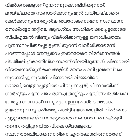
വിമർശനങ്ങളാണ് ഉയർന്നുകൊണ്ടിരിക്കുന്നത്.
മറയില്ലാതെ സംസാരിക്കാനും മുൻ വിധിയില്ലാതെ
കേൾക്കാനും നേതൃത്വം തയാറാകണമെന്ന സംസ്ഥാന
സെക്രട്ടേറിയറ്റിലെ ആവശ്യം അംഗീകരിക്കപ്പെട്ടതോടെ
സിപിഎമ്മിൽ വീണ്ടും വിമർശിക്കാനുള്ള ജനാധിപത്യം
പുനസ്ഥാപിക്കപ്പെട്ടിട്ടുണ്ട്. തുറന്ന് വിമർശിക്കാമെന്ന്
പറഞ്ഞപ്പോൾ നേതൃത്വം ഇത്രയേറെ വിമർശനങ്ങൾ
പ്രതീക്ഷിച്ച് കാണില്ലെന്നാണ് വിലയിരുത്തൽ. പിണറായി
വിജയനോട് മുൻകാലങ്ങളിൽ മൗനം പാലിച്ചവരെല്ലാം
തുറന്നടിച്ചു തുടങ്ങി. പിണറായി വിജയൻറെ
ശൈലി,വെള്ളാപ്പള്ളിയെ പിന്തുണച്ചത്, പിണറായിക്ക്
ധാർഷ്ട്യം എന്ന പ്രചരണം,തോറ്റിട്ടും എന്തിന് പ്രതിപക്ഷ
നേതൃസ്ഥാനത്ത് വന്നു എന്നുള്ള ചോദ്യം അടക്കം
ഉയർന്നുവന്നു കഴിഞ്ഞു പാർട്ടി യോഗങ്ങളിൽ വിമർശനം
ഏറ്റുവാങ്ങേണ്ടിവന്ന മറ്റൊരാൾ സംസ്ഥാന സെക്രട്ടറി
തന്നെ. തളിപ്പറമ്പിൽ പി.കെ ശ്യാമളയെ
സ്ഥാനാർത്ഥിയാക്കുന്നതിനെ എതിർക്കാതിരുന്നതാണ്