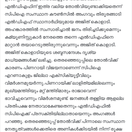
എൽഡിഎഫിന് ഇത്ര വലിയ തോൽവിയുണ്ടാക്കിയതെന്ന്
സിപിഐ സംസ്ഥാന കൗൺസിൽ അംഗവും തിരൂരങ്ങാടി
എൽഡിഎഫ് സ്ഥാനാർഥിയുമായ അജിത് കൊളാടി.
അഹങ്കാരത്തിൽ സംസാരിച്ചാൽ ജനം തിരിച്ചടിക്കുമെന്നും
കമ്യൂണിസ്റ്റുകാർ നേരത്തെ തന്നെ എൽഡിഎഫിനെ
മാറ്റാൻ തയാറെടുത്തിരുന്നുവെന്നും അജിത് കൊളാടി.
അജിത് കൊളാടിയുടെ ശബ്ദസന്ദേശം ദൃശ്യ
മാധ്യമങ്ങൾക്ക് ലഭിച്ചു. തെരഞ്ഞെടുപ്പിലെ തോൽവിക്ക്
കാരണം പിണറായി വിജയനാണെന്ന് സിപിഐ
എറണാകുളം ജില്ലാ എക്സിക്യൂട്ടീവിലും
വിമർശനമുയർന്നു.പിണറായിക്ക് ലാളിത്യമില്ലെന്നും
മുഖ്യമന്ത്രിയും മറ്റ് മന്ത്രിമാരും രാജാവെന്ന്
ഭാവിച്ചുവെന്നും വിമർശനമുണ്ട്. ജനങ്ങൾ തള്ളിയ ആളല്ല
പ്രതിപക്ഷ നേതാവാകേണ്ടതെന്നും എൽഡിഎഫിൽ
സിപിഐക്ക് പ്രസക്തിയില്ലാതായെന്നും അംഗങ്ങൾ
പറഞ്ഞു. തെരഞ്ഞെടുപ്പ് തോൽവിക്ക് പിന്നാലെ സംസ്ഥാന
നേതൃത്വങ്ങൾക്കെതിരെ അണികൾക്കിടയിൽ നിന്ന് രൂക്ഷ