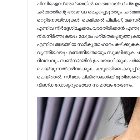
പിസിഒഎസ് അല്ലെങ്കിൽ തൈറോയ്ഡ് പ്രശ്നങ്ങ
ചർമ്മത്തിന്റെ അവസ്ഥ മെച്ചപ്പെടുത്തും. ചർമ്മത
റെറ്റിനോയിഡുകൾ, കെമിക്കൽ പീലിംഗ്, ലേ
എന്നിവ നിർദ്ദേശിച്ചേക്കാം.വരാതിരിക്കാന
നിലനിർത്തുകയും മധുരം പരിമിതപ്പെടുത്തുകയു
എന്നിവ അടങ്ങിയ സമീകൃതാഹാരം കഴിക്കുകകഴുത്
വൃത്തിയായും ഉണങ്ങിയതായും സൂക്ഷിക്കുക.ചർ
ദിവസവും സൺസ്‌ക്രീൻ ഉപയോഗിക്കുക.ചർമ്മത്ത
ചെയ്യുന്നത് ഒഴിവാക്കുക. കഴുത്തിലെ കറുപ്പ
ചെയ്താൽ, സ്വയം ചികിത്സകൾക്ക് മുതിരാതെ 
വിദഗ്ധ ഡോക്ടറുടെയോ സഹായം തേടണം.