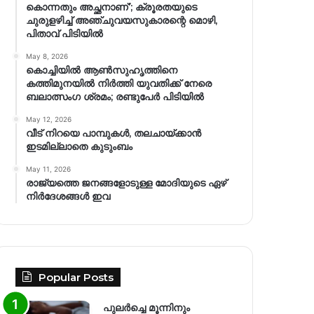
കൊന്നതും അച്ഛനാണ്’; ക്രൂരതയുടെ
ചുരുളഴിച്ച് അഞ്ചുവയസുകാരന്റെ മൊഴി,
പിതാവ് പിടിയിൽ
May 8, 2026
കൊച്ചിയിൽ ആൺസുഹൃത്തിനെ
കത്തിമുനയിൽ നിർത്തി യുവതിക്ക് നേരെ
ബലാത്സംഗ​ ശ്രമം; രണ്ടുപേർ പിടിയിൽ
May 12, 2026
വീട് നിറയെ പാമ്പുകൾ, തലചായ്ക്കാൻ
ഇടമില്ലാതെ കുടുംബം
May 11, 2026
രാജ്യത്തെ ജനങ്ങളോടുള്ള മോദിയുടെ ഏഴ്
നിര്‍ദേശങ്ങള്‍ ഇവ
Popular Posts
പുലർച്ചെ മൂന്നിനും