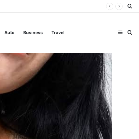
Se
Sideba
Se
Auto
Business
Travel