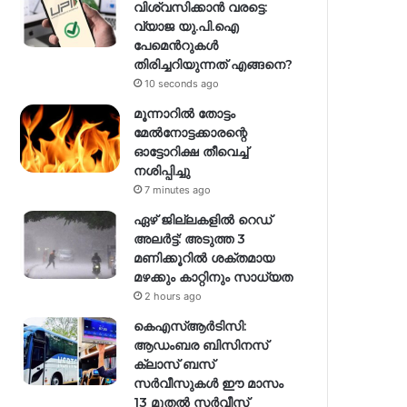
വിശ്വസിക്കാൻ വരട്ടെ:
വ്യാജ യു.പി.ഐ
പേമെന്‍റുകൾ
തിരിച്ചറിയുന്നത് എങ്ങനെ?
10 seconds ago
മൂന്നാറിൽ തോട്ടം
മേൽനോട്ടക്കാരന്റെ
ഓട്ടോറിക്ഷ തീവെച്ച്
നശിപ്പിച്ചു
7 minutes ago
ഏഴ് ജില്ലകളില്‍ റെഡ്
അലര്‍ട്ട്: അടുത്ത 3
മണിക്കൂറിൽ ശക്തമായ
മഴക്കും കാറ്റിനും സാധ്യത
2 hours ago
കെഎസ്ആർടിസി:
ആഡംബര ബിസിനസ്
ക്ലാസ് ബസ്
സർവീസുകൾ ഈ മാസം
13 മുതൽ സർവീസ്