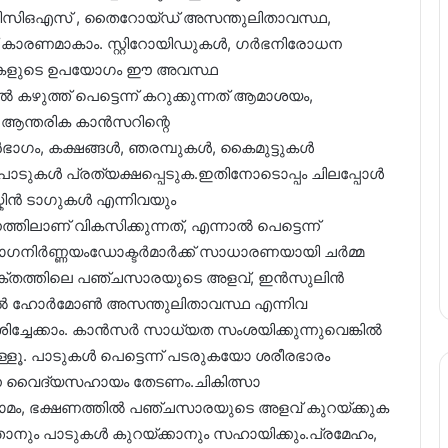
 പിസിഒഎസ് , തൈറോയ്ഡ് അസന്തുലിതാവസ്ഥ,
 കാരണമാകാം. സ്റ്റിറോയിഡുകൾ, ഗർഭനിരോധന
്നുകളുടെ ഉപയോഗം ഈ അവസ്ഥ
 കഴുത്ത് പെട്ടെന്ന് കറുക്കുന്നത് ആമാശയം,
ന ആന്തരിക കാൻസറിന്റെ
ഭാഗം, കക്ഷങ്ങൾ, ഞരമ്പുകൾ, കൈമുട്ടുകൾ
യ പാടുകൾ പ്രത്യക്ഷപ്പെടുക.ഇതിനോടൊപ്പം ചിലപ്പോൾ
്കിൻ ടാഗുകൾ എന്നിവയും
ലാണ് വികസിക്കുന്നത്, എന്നാൽ പെട്ടെന്ന്
രോഗനിർണ്ണയംഡോക്ടർമാർക്ക് സാധാരണയായി ചർമ്മ
രക്തത്തിലെ പഞ്ചസാരയുടെ അളവ്, ഇൻസുലിൻ
കിൽ ഹോർമോൺ അസന്തുലിതാവസ്ഥ എന്നിവ
ചേക്കാം. കാൻസർ സാധ്യത സംശയിക്കുന്നുവെങ്കിൽ
്ളൂ. പാടുകൾ പെട്ടെന്ന് പടരുകയോ ശരീരഭാരം
നെ വൈദ്യസഹായം തേടണം.ചികിത്സാ
യാമം, ഭക്ഷണത്തിൽ പഞ്ചസാരയുടെ അളവ് കുറയ്ക്കുക
താനും പാടുകൾ കുറയ്ക്കാനും സഹായിക്കും.പ്രമേഹം,