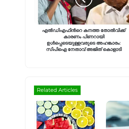
എൽഡിഎഫിന്‍റെ കനത്ത തോൽവിക്ക്
കാരണം പിണറായി
ഉൾപ്പെടെയുള്ളവരുടെ അഹങ്കാരം:
സിപിഐ നേതാവ് അജിത് കൊളാടി
Related Articles