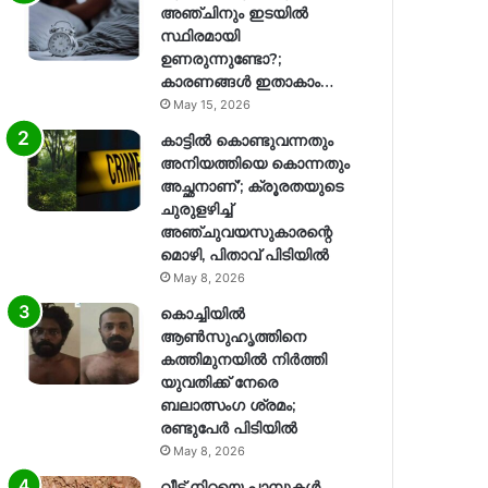
അഞ്ചിനും ഇടയിൽ
സ്ഥിരമായി
ഉണരുന്നുണ്ടോ?;
കാരണങ്ങള്‍ ഇതാകാം…
May 15, 2026
കാട്ടിൽ കൊണ്ടുവന്നതും
അനിയത്തിയെ കൊന്നതും
അച്ഛനാണ്’; ക്രൂരതയുടെ
ചുരുളഴിച്ച്
അഞ്ചുവയസുകാരന്റെ
മൊഴി, പിതാവ് പിടിയിൽ
May 8, 2026
കൊച്ചിയിൽ
ആൺസുഹൃത്തിനെ
കത്തിമുനയിൽ നിർത്തി
യുവതിക്ക് നേരെ
ബലാത്സംഗ​ ശ്രമം;
രണ്ടുപേർ പിടിയിൽ
May 8, 2026
വീട് നിറയെ പാമ്പുകൾ,