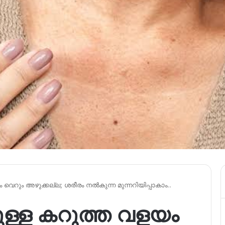
ം വെറും അഴുക്കല്ല; ശരീരം നൽകുന്ന മുന്നറിയിപ്പാകാം..
ുമുള്ള കറുത്ത വളയം