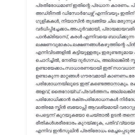
പ്രതിരോധമാണ് ഇതിന്റെ പ്രധാന കാരണം.
അഡ്രീനൽ ഡിസോർഡേഴ്സ് എന്നിവയും ഇതിന്
ഗുളികകൾ, നിയാസിൻ തുടങ്ങിയ ചില മരുന
വർധിപ്പിച്ചേക്കാം.അപൂർവമായി, പ്രായമായവരിൽ
പാൻക്രിയാസ്, കരൾ എന്നിവയെ ബാധിക്കുന്
ലക്ഷണവുമാകാം.ലക്ഷണങ്ങൾകഴുത്തിന്റെ പിൻ
എന്നിവിടങ്ങളിൽ കട്ടിയുള്ളതും ഇരുണ്ടതുമാ
ചൊറിച്ചിൽ, നേരിയ ദുർഗന്ധം, അല്ലെങ്കിൽ സ
ഉണ്ടായേക്കാം.സാധാരണയായി ഇത് സാവധാനത്തി
ഉണ്ടാകുന്ന മാറ്റങ്ങൾ ഗൗരവമായി കാണണം.
പരിശോധനയിലൂടെ ഇത് കണ്ടെത്താനാകും. 
അളവ്, തൈറോയ്ഡ് പ്രവർത്തനം അല്ലെങ്
പരിശോധിക്കാൻ രക്തപരിശോധനകൾ നിർദേശിച്
മാത്രമേ സ്കിൻ ബയോപ്സി ആവശ്യമായി വരാറുള
പെട്ടെന്ന് കുറയുകയോ ചെയ്താൽ ഉടൻ തന്
രീതികൾശരീരഭാരം കുറയ്ക്കുക, പതിവ് വ്യാ
എന്നിവ ഇൻസുലിൻ പ്രതിരോധം മെച്ചപ്പെടുത്