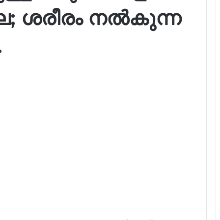
ല; ശരീരം നൽകുന്ന
.