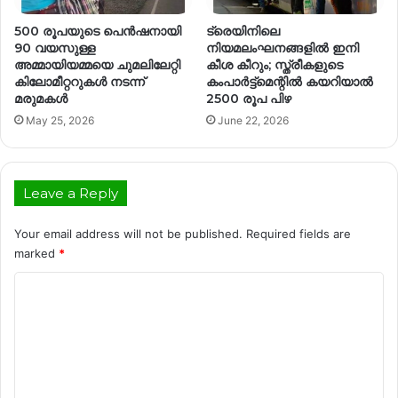
500 രൂപയുടെ പെൻഷനായി
ട്രെയിനിലെ
90 വയസുള്ള
നിയമലംഘനങ്ങളിൽ ഇനി
അമ്മായിയമ്മയെ ചുമലിലേറ്റി
കീശ കീറും; സ്ത്രീകളുടെ
കിലോമീറ്ററുകൾ നടന്ന്
കംപാർട്ട്മെന്റിൽ കയറിയാൽ
മരുമകൾ
2500 രൂപ പിഴ
May 25, 2026
June 22, 2026
Leave a Reply
Your email address will not be published.
Required fields are
marked
*
C
o
m
m
e