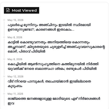
Most Viewed
May 15, 2026
പുലർച്ചെ മൂന്നിനും അഞ്ചിനും ഇടയിൽ സ്ഥിരമായി
ഉണരുന്നുണ്ടോ?; കാരണങ്ങള്‍ ഇതാകാം…
May 8, 2026
കാട്ടിൽ കൊണ്ടുവന്നതും അനിയത്തിയെ കൊന്നതും
അച്ഛനാണ്’; ക്രൂരതയുടെ ചുരുളഴിച്ച് അഞ്ചുവയസുകാരന്റെ
മൊഴി, പിതാവ് പിടിയിൽ
May 8, 2026
കൊച്ചിയിൽ ആൺസുഹൃത്തിനെ കത്തിമുനയിൽ നിർത്തി
യുവതിക്ക് നേരെ ബലാത്സംഗ​ ശ്രമം; രണ്ടുപേർ പിടിയിൽ
May 12, 2026
വീട് നിറയെ പാമ്പുകൾ, തലചായ്ക്കാൻ ഇടമില്ലാതെ
കുടുംബം
May 11, 2026
രാജ്യത്തെ ജനങ്ങളോടുള്ള മോദിയുടെ ഏഴ് നിര്‍ദേശങ്ങള്‍
ഇവ