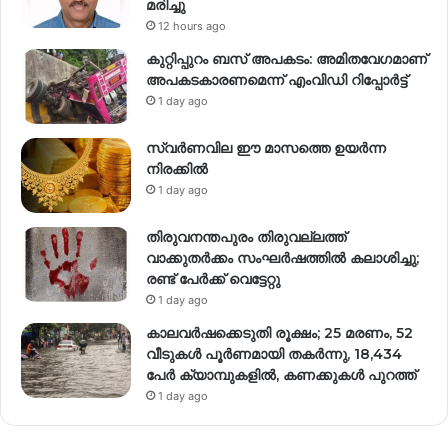
മരിച്ചു
12 hours ago
കുറ്റിപ്പുറം ബസ് അപകടം: അമിതവേഗമാണ്
അപകടകാരണമെന്ന് എംവിഡി റിപ്പോർട്ട്
1 day ago
സ്വര്‍ണവില ഈ മാസത്തെ ഉയര്‍ന്ന
നിരക്കില്‍
1 day ago
തിരുവനന്തപുരം തിരുവല്ലത്ത്
വാക്കുതർക്കം സംഘർഷത്തിൽ കലാശിച്ചു;
രണ്ട് പേർക്ക് വെട്ടേറ്റു
1 day ago
കാലവർഷക്കെടുതി രൂക്ഷം; 25 മരണം, 52
വീ‌ടുകൾ പൂർണമായി തകർന്നു, 18,434
പേർ ക്യാമ്പുകളിൽ, കണക്കുകൾ പുറത്ത്
1 day ago