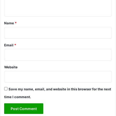
n
t
*
Name
*
Email
*
Website
Save my name, email, and website in this browser for the next
time I comment.