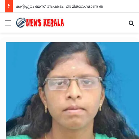
കുറ്റിപ്പുറം ബസ് അപകടം: അമിതവേഗമാണ് അപകടകാരണമെന്ന് എംവിഡി റിപ്പോർട്ട്
Menu
Se