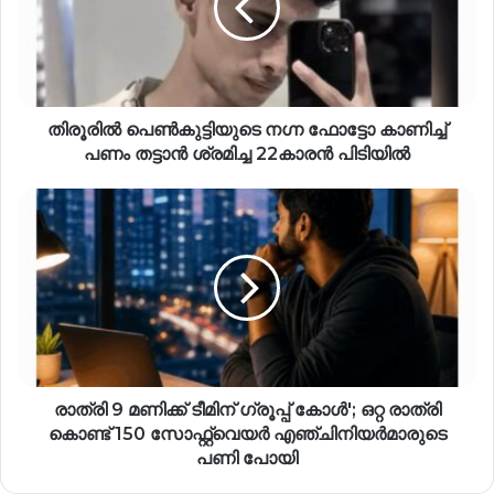
തിരൂരിൽ പെൺകുട്ടിയുടെ നഗ്ന ഫോട്ടോ കാണിച്ച്
പണം തട്ടാൻ ശ്രമിച്ച 22കാരൻ പിടിയിൽ
രാത്രി 9 മണിക്ക് ടീമിന് ഗ്രൂപ്പ് കോൾ'; ഒറ്റ രാത്രി
കൊണ്ട് 150 സോഫ്റ്റ്‍വെയര്‍ എഞ്ചിനിയര്‍മാരുടെ
പണി പോയി