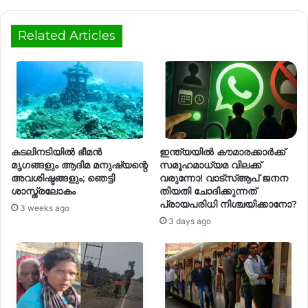
Related Articles
കടലിനടിയിൽ ഭീമൻ
ഇന്ത്യയിൽ കൗമാരക്കാർക്ക്
മൃഗങ്ങളും ആദിമ മനുഷ്യന്റെ
സമൂഹമാധ്യമ വിലക്ക്
അവശിഷ്ടങ്ങളും; ഞെട്ടി
വരുന്നോ! വാട്സ്ആപ് ജനന
ശാസ്ത്രലോകം
തിയതി ചോദിക്കുന്നത്
പ്രായപരിധി നിശ്ചയിക്കാനോ‍?
3 weeks ago
3 days ago