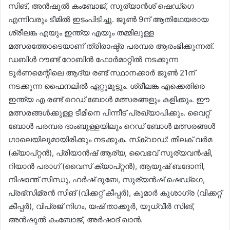
സിങ്, അൻഷുൽ കംബോജ്, സൂര്യാൻശ് ഷെഡ്ഗെ
എന്നിവരും ടീമിൽ ഇടംപിടിച്ചു. ജൂൺ 9ന് ആതിഥേയരായ
ശ്രീലങ്ക എയും ഇന്ത്യ എയും തമ്മിലുള്ള
മത്സരത്തോടെയാണ് ത്രിരാഷ്ട്ര പരമ്പര ആരംഭിക്കുന്നത്.
ഡബിൾ റൗണ്ട് റോബിൻ ഫോർമാറ്റിൽ നടക്കുന്ന
ടൂർണമെന്റിലെ ആദ്യ രണ്ട് സ്ഥാനക്കാർ ജൂൺ 21ന്
നടക്കുന്ന ഫൈനലിൽ ഏറ്റുമുട്ടും. ശ്രീലങ്ക എക്കെതിരെ
ഇന്ത്യ എ രണ്ട് റെഡ് ബോൾ മത്സരങ്ങളും കളിക്കും. ഈ
മത്സരങ്ങൾക്കുള്ള ടീമിനെ പിന്നീട് പ്രഖ്യാപിക്കും. വൈറ്റ്
ബോൾ പരമ്പര ദാംബുള്ളയിലും റെഡ് ബോൾ മത്സരങ്ങൾ
ഗാലെയിലുമായിരിക്കും നടക്കുക. സ്‌ക്വാഡ്: തിലക് വർമ
(ക്യാപ്റ്റൻ), പ്രിയാൻഷ് ആര്യ, വൈഭവ് സൂര്യവൻഷി,
റിയാൻ പരാഗ് (വൈസ് ക്യാപ്റ്റൻ), ആയുഷ് ബദോനി,
നിഷാന്ത് സിന്ധു, ഹർഷ് ദുബേ, സുര്യൻഷ് ഷെഡ്ഗെ,
പ്രഭ്സിമ്രൻ സിങ് (വിക്കറ്റ് കീപ്പർ), കുമാർ കുശാഗ്ര (വിക്കറ്റ്
കീപ്പർ), വിപ്രജ് നിഗം, യഷ് താക്കൂർ, യുധ്വീർ സിങ്,
അൻഷുൽ കംബോജ്, അർഷാദ് ഖാൻ.