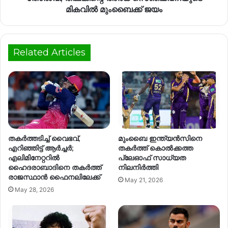
മികവിൽ മുംബൈക്ക് ജയം
Related Articles
തകർത്തടിച്ച് വൈഭവ്,
മുംബൈ ഇന്ത്യൻസിനെ
എറിഞ്ഞിട്ട് ആർച്ചർ;
തകർത്ത് കൊൽക്കത്ത
എലിമിനേറ്ററിൽ
പ്ലേഓഫ് സാധ്യത
ഹൈദരാബാദിനെ തകർത്ത്
നിലനിർത്തി
രാജസ്ഥാൻ ഫൈനലിലേക്ക്
May 21, 2026
May 28, 2026