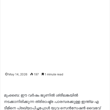
May 14, 2026
197
1 minute read
മുംബൈ: ഈ വർഷം ജൂണിൽ ശ്രീലങ്കയിൽ
നടക്കാനിരിക്കുന്ന ത്രിരാഷ്ട്ര പാരമ്പരക്കുള്ള ഇന്ത്യ എ
ടീമിനെ പ്രഖ്യാപിച്ചപ്പോൾ യുവ സെൻസേഷൻ വൈഭവ്