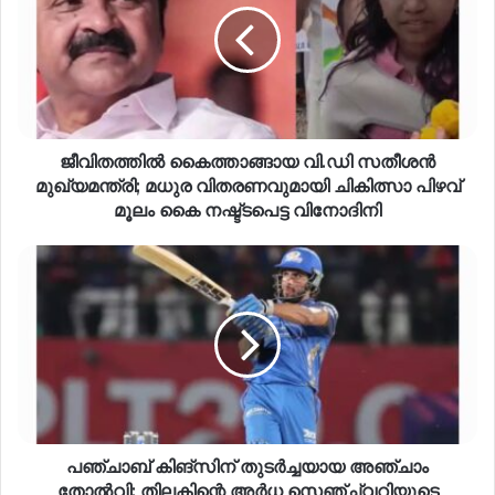
ജീവിതത്തിൽ കൈത്താങ്ങായ വി.ഡി സതീശൻ
മുഖ്യമന്ത്രി; മധുര വിതരണവുമായി ചികിത്സാ പിഴവ്
മൂലം കൈ നഷ്ട്ടപെട്ട വിനോദിനി
പഞ്ചാബ് കിങ്സിന് തുടർച്ചയായ അഞ്ചാം
തോൽവി; തിലകിന്റെ അർധ സെഞ്ച്വറിയുടെ