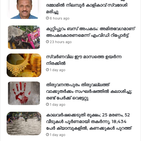
ദമ്മാമിൽ നിലമ്പുർ കാളികാവ് സ്വദേശി
മരിച്ചു
6 hours ago
കുറ്റിപ്പുറം ബസ് അപകടം: അമിതവേഗമാണ്
അപകടകാരണമെന്ന് എംവിഡി റിപ്പോർട്ട്
23 hours ago
സ്വര്‍ണവില ഈ മാസത്തെ ഉയര്‍ന്ന
നിരക്കില്‍
1 day ago
തിരുവനന്തപുരം തിരുവല്ലത്ത്
വാക്കുതർക്കം സംഘർഷത്തിൽ കലാശിച്ചു;
രണ്ട് പേർക്ക് വെട്ടേറ്റു
1 day ago
കാലവർഷക്കെടുതി രൂക്ഷം; 25 മരണം, 52
വീ‌ടുകൾ പൂർണമായി തകർന്നു, 18,434
പേർ ക്യാമ്പുകളിൽ, കണക്കുകൾ പുറത്ത്
1 day ago