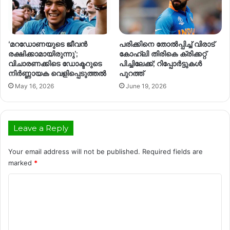
‘മറഡോണയുടെ ജീവൻ
പരിക്കിനെ തോൽപ്പിച്ച് വിരാട്
രക്ഷിക്കാമായിരുന്നു’;
കോഹ്‌ലി തിരികെ ക്രിക്കറ്റ്
വിചാരണക്കിടെ ഡോക്ടറുടെ
പിച്ചിലേക്ക്; റിപ്പോർട്ടുകൾ
നിർണ്ണായക വെളിപ്പെടുത്തൽ
പുറത്ത്
May 16, 2026
June 19, 2026
Leave a Reply
Your email address will not be published.
Required fields are
marked
*
C
o
m
m