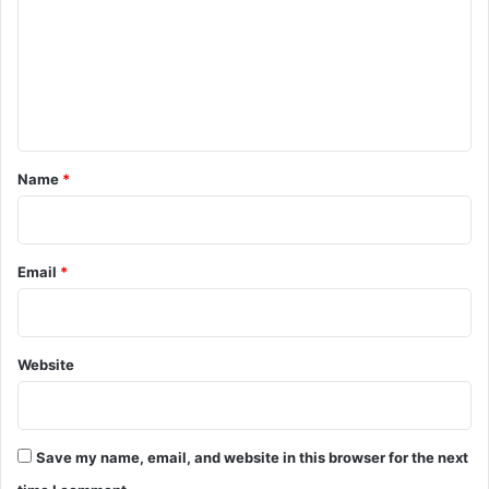
m
m
e
n
t
*
Name
*
Email
*
Website
Save my name, email, and website in this browser for the next