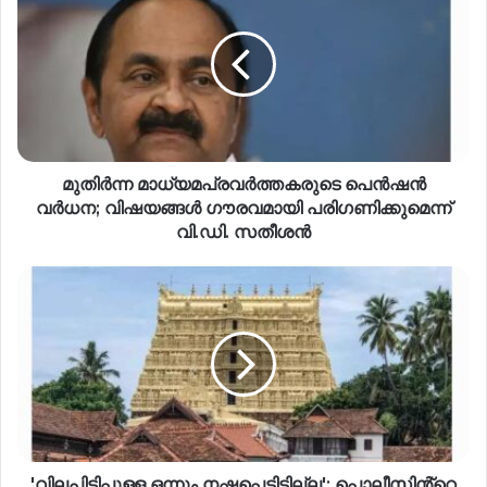
മുതിർന്ന മാധ്യമപ്രവർത്തകരുടെ പെൻഷൻ
വർധന; വിഷയങ്ങൾ ഗൗരവമായി പരിഗണിക്കുമെന്ന്
വി.ഡി. സതീശൻ
'വിലപിടിപ്പുള്ള ഒന്നും നഷ്ടപ്പെട്ടിട്ടില്ല'; പൊലീസിൻ്റെ