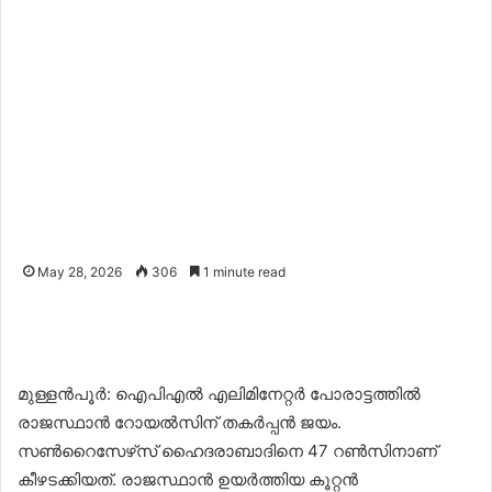
May 28, 2026
306
1 minute read
മുള്ളൻപൂർ: ഐപിഎൽ എലിമിനേറ്റർ പോരാട്ടത്തിൽ
രാജസ്ഥാൻ റോയൽസിന് തകർപ്പൻ ജയം.
സൺറൈസേഴ്‌സ് ഹൈദരാബാദിനെ 47 റൺസിനാണ്
കീഴടക്കിയത്. രാജസ്ഥാൻ ഉയർത്തിയ കൂറ്റൻ