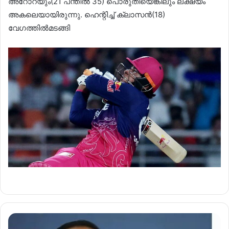
അറോറയും(21 പന്തിൽ 35) പൊരുതിയെങ്കിലും ലക്ഷ്യം
അകലെയായിരുന്നു. ഹെന്റിച്ച് ക്ലാസൻ(18)
വേഗത്തിൽമടങ്ങി