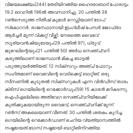
വിജയലക്ഷ്യം(244) തേടിയിറങ്ങിയ ഹൈദരാബാദ് പോരാട്ടം
19.2 ഓവറിൽ 196ൽ അവസാനിച്ചു. 20 പന്തിൽ 38
റൺസെടുത്ത നിതീഷ് കുമാർ റെഡ്ഡിയാണ് ടോപ്
സ്‌കോററർ. രാജസ്ഥാനായി ഇംഗ്ലീഷ് പേസർ ജോഫ്രാ
ആർച്ചർ മൂന്ന് വിക്കറ്റ് വീഴ്ത്തി. നേരത്തെ വൈഭവ്
സൂര്യവൻഷിയുടേയും(29 പന്തിൽ 97), ധ്രുവ്
ജുറേലിന്റെയും(21 പന്തിൽ 50) അർധ സെഞ്ച്വറി
കരുത്തിലാണ് രാജസ്ഥാൻ മികച്ച ടോട്ടൽ
പടുത്തുയർത്തിയത്. 12 സിക്‌സറും അഞ്ച് ഫോറും
സഹിതമാണ് വൈഭവിന്റെ വെടിക്കെട്ട് ബാറ്റിങ്. ഒരു
സീസണിൽ കൂടുതൽ സിക്‌സറുകൾ എന്ന വിൻഡീസ് താരം
ക്രിസ് ഗെയിലിന്റെ റെക്കോർഡും(59) 15 കാരൻ മറികടന്നു.
ഐപിഎല്ലിലെ അതിവേഗ സെഞ്ച്വറിയിലേക്ക്
കുതിക്കുകയായിരുന്ന വൈഭവ്, സെഞ്ച്വറിക്ക് മൂന്ന്
റൺസ് അകലെയാണ് വീണത്. 30 പന്തിൽ ശതകം കുറിച്ച
ഗെയിലിന്റെ റെക്കോർഡാണ് ചെറിയ വ്യത്യാസത്തിൽ
നഷ്ടമായത്.ടോസ് നഷ്ടമായി ബാറ്റിങിനിറങ്ങിയ