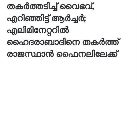
തകർത്തടിച്ച് വൈഭവ്,
എറിഞ്ഞിട്ട് ആർച്ചർ;
എലിമിനേറ്ററിൽ
ഹൈദരാബാദിനെ തകർത്ത്
രാജസ്ഥാൻ ഫൈനലിലേക്ക്