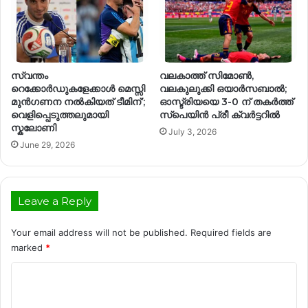
സ്വന്തം
വലകാത്ത് സിമോൺ,
റെക്കോർഡുകളേക്കാൾ മെസ്സി
വലകുലുക്കി ഒയാർസബാൽ;
മുൻഗണന നൽകിയത് ടീമിന്’;
ഓസ്ട്രിയയെ 3-0 ന് തകർത്ത്
വെളിപ്പെടുത്തലുമായി
സ്പെയിൻ പ്രീ ക്വർട്ടറിൽ
സ്കലോണി
July 3, 2026
June 29, 2026
Leave a Reply
Your email address will not be published.
Required fields are
marked
*
C
o