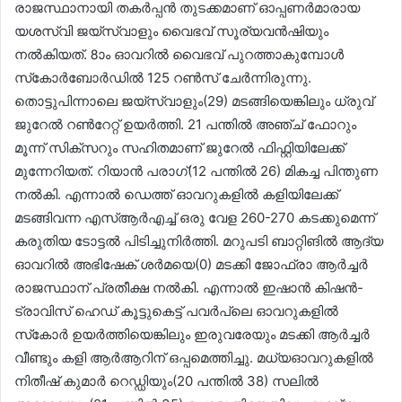
രാജസ്ഥാനായി തകർപ്പൻ തുടക്കമാണ് ഓപ്പണർമാരായ
യശസ്വി ജയ്‌സ്വാളും വൈഭവ് സൂര്യവൻഷിയും
നൽകിയത്. 8ാം ഓവറിൽ വൈഭവ് പുറത്താകുമ്പോൾ
സ്‌കോർബോർഡിൽ 125 റൺസ് ചേർന്നിരുന്നു.
തൊട്ടുപിന്നാലെ ജയ്‌സ്വാളും(29) മടങ്ങിയെങ്കിലും ധ്രുവ്
ജുറേൽ റൺറേറ്റ് ഉയർത്തി. 21 പന്തിൽ അഞ്ച് ഫോറും
മൂന്ന് സിക്‌സറും സഹിതമാണ് ജുറേൽ ഫിഫ്റ്റിയിലേക്ക്
മുന്നേറിയത്. റിയാൻ പരാഗ്(12 പന്തിൽ 26) മികച്ച പിന്തുണ
നൽകി. എന്നാൽ ഡെത്ത് ഓവറുകളിൽ കളിയിലേക്ക്
മടങ്ങിവന്ന എസ്ആർഎച്ച് ഒരു വേള 260-270 കടക്കുമെന്ന്
കരുതിയ ടോട്ടൽ പിടിച്ചുനിർത്തി. മറുപടി ബാറ്റിങിൽ ആദ്യ
ഓവറിൽ അഭിഷേക് ശർമയെ(0) മടക്കി ജോഫ്രാ ആർച്ചർ
രാജസ്ഥാന് പ്രതീക്ഷ നൽകി. എന്നാൽ ഇഷാൻ കിഷൻ-
ട്രാവിസ് ഹെഡ് കൂട്ടുകെട്ട് പവർപ്ലെ ഓവറുകളിൽ
സ്‌കോർ ഉയർത്തിയെങ്കിലും ഇരുവരേയും മടക്കി ആർച്ചർ
വീണ്ടും കളി ആർആറിന് ഒപ്പമെത്തിച്ചു. മധ്യഓവറുകളിൽ
നിതീഷ് കുമാർ റെഡ്ഡിയും(20 പന്തിൽ 38) സലിൽ