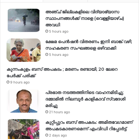
അഞ്ച് ജില്ലകളിലെ വിദ്യാഭ്യാസ
സ്ഥാപനങ്ങൾക്ക് നാളെ (വെള്ളിയാഴ്ച)
അവധി
5 hours ago
ക്ഷേമ പെൻഷൻ വിതരണം ഇനി ബാങ്ക് വഴി;
സഹകരണ സംഘങ്ങളെ ഒഴിവാക്കി
5 hours ago
കുന്നംകുളം ബസ് അപകടം ; മരണം രണ്ടായി, 20 ലേറെ
പേർക്ക് പരിക്ക്
9 hours ago
പ്രഭാത നടത്തത്തിനിടെ വാഹനമിടിച്ചു;
ദമ്മാമിൽ നിലമ്പുർ കാളികാവ് സ്വദേശി
മരിച്ചു
21 hours ago
കുറ്റിപ്പുറം ബസ് അപകടം: അമിതവേഗമാണ്
അപകടകാരണമെന്ന് എംവിഡി റിപ്പോർട്ട്
2 days ago