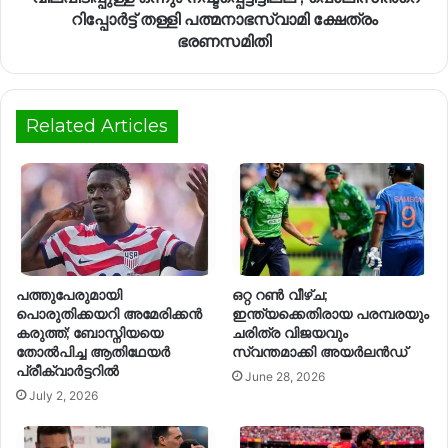
റിപ്പോര്‍ട്ട് തള്ളി പത്മനാഭസ്വാമി ക്ഷേത്രം
ഭരണസമിതി
Related Articles
പത്തുപേരുമായി
ഒറ്റ റൺ വീഴ്ച;
പൊരുതിക്കയറി അമേരിക്കൻ
ഇന്ത്യക്കെതിരായ പരമ്പരയും
കരുത്ത്; ബോസ്നിയയെ
ചരിത്ര വിജയവും
തോൽപിച്ച ആതിഥേയർ
സ്വന്തമാക്കി അയർലൻഡ്
പ്രീക്വാർട്ടറിൽ
June 28, 2026
July 2, 2026