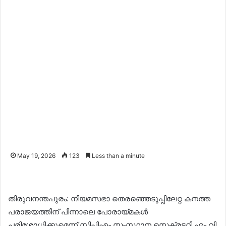
May 19, 2026
123
Less than a minute
തിരുവനന്തപുരം: നിയമസഭാ തെരഞ്ഞെടുപ്പിലേറ്റ കനത്ത
പരാജയത്തിന് പിന്നാലെ പോരായ്മകൾ
പരിശോധിക്കുമെന്ന് സിപിഎം സംസ്ഥാന സെക്രട്ടറി എം.വി