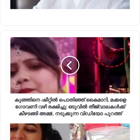
കുഞ്ഞിനെ ഷീറ്റിൽ പൊതിഞ്ഞ് കൈമാറി, മക്കളെ
ഗോവണി വഴി രക്ഷിച്ചു; ഒടുവിൽ തീജ്വാലകൾക്ക്
കീഴടങ്ങി അമ്മ!, നടുക്കുന്ന വിഡിയോ പുറത്ത്