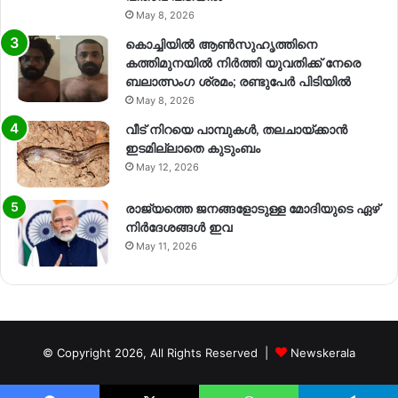
May 8, 2026
കൊച്ചിയിൽ ആൺസുഹൃത്തിനെ
കത്തിമുനയിൽ നിർത്തി യുവതിക്ക് നേരെ
ബലാത്സംഗ​ ശ്രമം; രണ്ടുപേർ പിടിയിൽ
May 8, 2026
വീട് നിറയെ പാമ്പുകൾ, തലചായ്ക്കാൻ
ഇടമില്ലാതെ കുടുംബം
May 12, 2026
രാജ്യത്തെ ജനങ്ങളോടുള്ള മോദിയുടെ ഏഴ്
നിര്‍ദേശങ്ങള്‍ ഇവ
May 11, 2026
© Copyright 2026, All Rights Reserved |
Newskerala