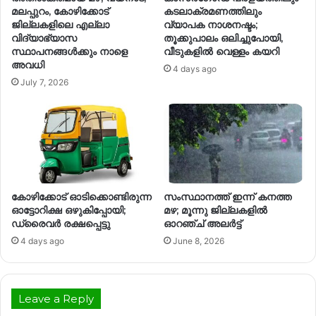
മലപ്പുറം, കോഴിക്കോട്
കടലാക്രമണത്തിലും
ജില്ലകളിലെ എല്ലാ
വ്യാപക നാശനഷ്ടം;
വിദ്യാഭ്യാസ
തൂക്കുപാലം ഒലിച്ചുപോയി,
സ്ഥാപനങ്ങൾക്കും നാളെ
വീടുകളിൽ വെള്ളം കയറി
അവധി
4 days ago
July 7, 2026
കോഴിക്കോട് ഓടിക്കൊണ്ടിരുന്ന
സംസ്ഥാനത്ത് ഇന്ന് കനത്ത
ഓട്ടോറിക്ഷ ഒഴുകിപ്പോയി;
മഴ; മൂന്നു ജില്ലകളിൽ
ഡ്രൈവര്‍ രക്ഷപ്പെട്ടു
ഓറഞ്ച് അലർട്ട്
4 days ago
June 8, 2026
Leave a Reply