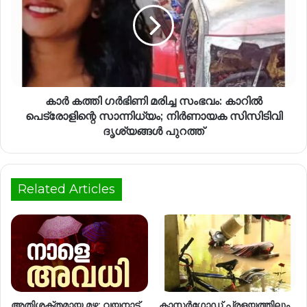
കാർ കത്തി ഗർഭിണി മരിച്ച സംഭവം: കാറിൽ
പെട്രോളിന്റെ സാന്നിധ്യം; നിർണായക സിസിടിവി
ദൃശ്യങ്ങൾ പുറത്ത്
Related Articles
അതിശക്തമായ മഴ; വയനാട്,
കാസർഗോഡ് പ്രളയത്തിലും