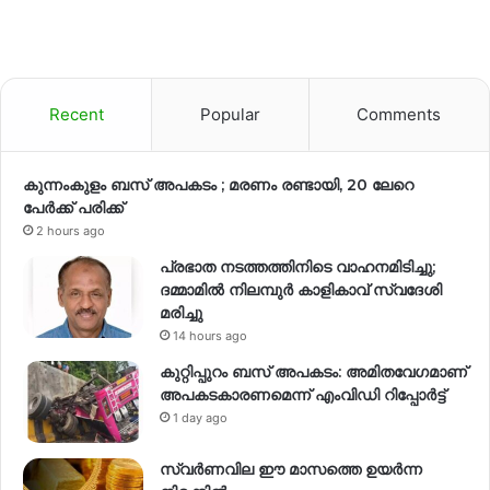
Recent
Popular
Comments
കുന്നംകുളം ബസ് അപകടം ; മരണം രണ്ടായി, 20 ലേറെ
പേർക്ക് പരിക്ക്
2 hours ago
പ്രഭാത നടത്തത്തിനിടെ വാഹനമിടിച്ചു;
ദമ്മാമിൽ നിലമ്പുർ കാളികാവ് സ്വദേശി
മരിച്ചു
14 hours ago
കുറ്റിപ്പുറം ബസ് അപകടം: അമിതവേഗമാണ്
അപകടകാരണമെന്ന് എംവിഡി റിപ്പോർട്ട്
1 day ago
സ്വര്‍ണവില ഈ മാസത്തെ ഉയര്‍ന്ന