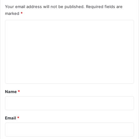
Your email address will not be published.
Required fields are
marked
*
C
o
m
m
e
n
t
*
Name
*
Email
*