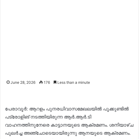
June 28, 2026
176
Less than a minute
പേരാവൂർ: ആറളം പുനരധിവാസമേഖലയിൽ പൂക്കുണ്ടിൽ
പട്രോളിങ് നടത്തിയിരുന്ന ആർ.ആർ.ടി
വാഹനത്തിനുനേരെ കാട്ടാനയുടെ ആക്രമണം. ശനിയാഴ്ച
പുലർച്ച അഞ്ചോടെയായിരുന്നു ആനയുടെ ആക്രമണം.