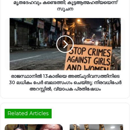
മൃതദേഹവും കണ്ടെത്തി; കൂട്ടആത്മഹത്യയെന്ന്
സൂചന
രാജസ്ഥാനിൽ 13കാരിയെ അഞ്ചുദിവസത്തിനിടെ
30 ലധികം പേർ ബലാത്സംഗം ചെയ്തു; നിരവധിപേർ
അറസ്റ്റിൽ, വ്യാപക പ്രതിഷേധം
Related Articles