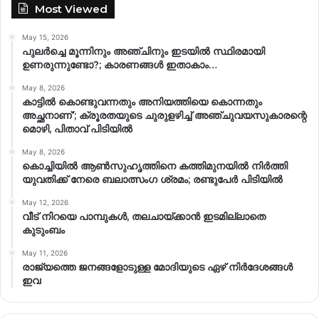
Most Viewed
May 15, 2026
പുലർച്ചെ മൂന്നിനും അഞ്ചിനും ഇടയിൽ സ്ഥിരമായി
ഉണരുന്നുണ്ടോ?; കാരണങ്ങള്‍ ഇതാകാം…
May 8, 2026
കാട്ടിൽ കൊണ്ടുവന്നതും അനിയത്തിയെ കൊന്നതും
അച്ഛനാണ്’; ക്രൂരതയുടെ ചുരുളഴിച്ച് അഞ്ചുവയസുകാരന്റെ
മൊഴി, പിതാവ് പിടിയിൽ
May 8, 2026
കൊച്ചിയിൽ ആൺസുഹൃത്തിനെ കത്തിമുനയിൽ നിർത്തി
യുവതിക്ക് നേരെ ബലാത്സംഗ​ ശ്രമം; രണ്ടുപേർ പിടിയിൽ
May 12, 2026
വീട് നിറയെ പാമ്പുകൾ, തലചായ്ക്കാൻ ഇടമില്ലാതെ
കുടുംബം
May 11, 2026
രാജ്യത്തെ ജനങ്ങളോടുള്ള മോദിയുടെ ഏഴ് നിര്‍ദേശങ്ങള്‍
ഇവ