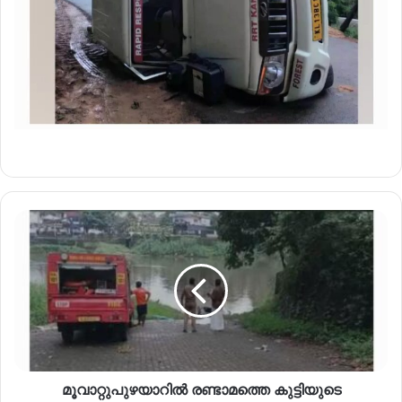
മൂവാറ്റുപുഴയാറിൽ രണ്ടാമത്തെ കുട്ടിയുടെ