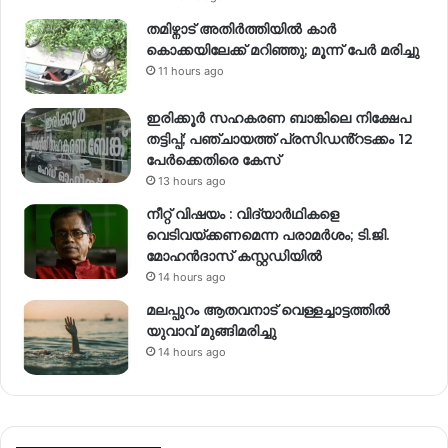
തമിഴ്നാട് അതിർത്തിയിൽ കാർ
കൊക്കയിലേക്ക് മറിഞ്ഞു; മൂന്ന് പേർ മരിച്ചു
11 hours ago
ഇരിക്കൂർ സഹകരണ ബാങ്കിലെ നിക്ഷേപ
തട്ടിപ്പ്; പഞ്ചായത്ത് പ്രസിഡൻ്റടക്കം 12
പേർക്കെതിരെ കേസ്
13 hours ago
നീറ്റ് വിഷയം : വിദ്യാർഥികളെ
വെടിവയ്ക്കണമെന്ന പരാമർശം; ടി.ജി.
മോഹൻദാസ് കസ്റ്റഡിയിൽ
14 hours ago
മലപ്പുറം ആതവനാട് വെള്ളച്ചാട്ടത്തില്‍
യുവാവ് മുങ്ങിമരിച്ചു
14 hours ago