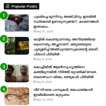
Popular Posts
പുലർച്ചെ മൂന്നിനും അഞ്ചിനും ഇടയിൽ
സ്ഥിരമായി ഉണരുന്നുണ്ടോ?; കാരണങ്ങള്‍
ഇതാകാം…
May 15, 2026
കാട്ടിൽ കൊണ്ടുവന്നതും അനിയത്തിയെ
കൊന്നതും അച്ഛനാണ്’; ക്രൂരതയുടെ
ചുരുളഴിച്ച് അഞ്ചുവയസുകാരന്റെ മൊഴി,
പിതാവ് പിടിയിൽ
May 8, 2026
കൊച്ചിയിൽ ആൺസുഹൃത്തിനെ
കത്തിമുനയിൽ നിർത്തി യുവതിക്ക് നേരെ
ബലാത്സംഗ​ ശ്രമം; രണ്ടുപേർ പിടിയിൽ
May 8, 2026
വീട് നിറയെ പാമ്പുകൾ, തലചായ്ക്കാൻ
ഇടമില്ലാതെ കുടുംബം
May 12, 2026