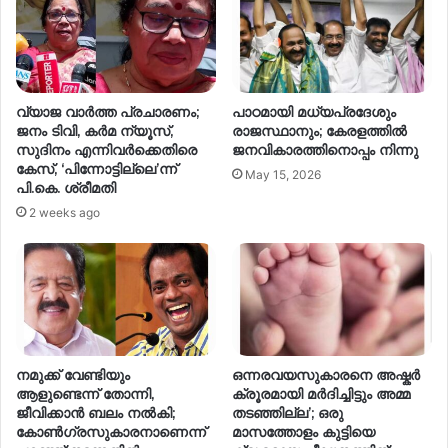
വ്യാജ വാർത്ത പ്രചാരണം;
പാഠമായി മധ്യപ്രദേശും
ജനം ടിവി, കർമ ന്യൂസ്,
രാജസ്ഥാനും; കേരളത്തിൽ
സുദിനം എന്നിവർക്കെതിരെ
ജനവികാരത്തിനൊപ്പം നിന്നു
കേസ്, ‘പിന്നോട്ടില്ലെ’ന്ന്
May 15, 2026
പി.കെ. ശ്രീമതി
2 weeks ago
നമുക്ക് വേണ്ടിയും
ഒന്നരവയസുകാരനെ അഷ്കർ
ആളുണ്ടെന്ന് തോന്നി,
ക്രൂരമായി മർദിച്ചിട്ടും അമ്മ
ജീവിക്കാൻ ബലം നൽകി;
തടഞ്ഞില്ല’; ഒരു
കോൺ​ഗ്രസുകാരനാണെന്ന്
മാസത്തോളം കുട്ടിയെ