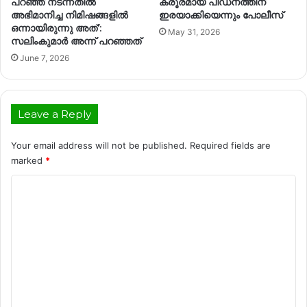
പറഞ്ഞ് നടന്നതിൽ
ക്രൂരമായ പീഡനത്തിന്
അഭിമാനിച്ച നിമിഷങ്ങളിൽ
ഇരയാക്കിയെന്നും പോലീസ്
ഒന്നായിരുന്നു അത്’:
May 31, 2026
സലിംകുമാര്‍ അന്ന് പറഞ്ഞത്
June 7, 2026
Leave a Reply
Your email address will not be published.
Required fields are
marked
*
C
o
m
m
e
n