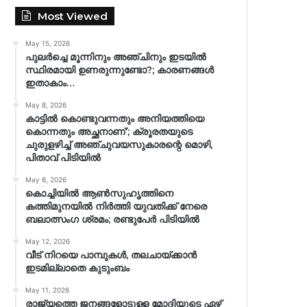
Most Viewed
May 15, 2026
പുലർച്ചെ മൂന്നിനും അഞ്ചിനും ഇടയിൽ
സ്ഥിരമായി ഉണരുന്നുണ്ടോ?; കാരണങ്ങള്‍
ഇതാകാം…
May 8, 2026
കാട്ടിൽ കൊണ്ടുവന്നതും അനിയത്തിയെ
കൊന്നതും അച്ഛനാണ്’; ക്രൂരതയുടെ
ചുരുളഴിച്ച് അഞ്ചുവയസുകാരന്റെ മൊഴി,
പിതാവ് പിടിയിൽ
May 8, 2026
കൊച്ചിയിൽ ആൺസുഹൃത്തിനെ
കത്തിമുനയിൽ നിർത്തി യുവതിക്ക് നേരെ
ബലാത്സംഗ​ ശ്രമം; രണ്ടുപേർ പിടിയിൽ
May 12, 2026
വീട് നിറയെ പാമ്പുകൾ, തലചായ്ക്കാൻ
ഇടമില്ലാതെ കുടുംബം
May 11, 2026
രാജ്യത്തെ ജനങ്ങളോടുള്ള മോദിയുടെ ഏഴ്