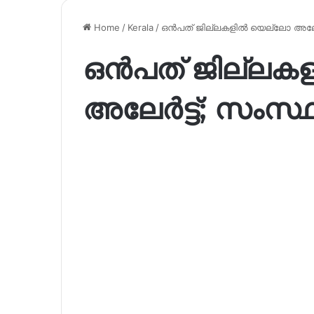
Home
/
Kerala
/
ഒൻപത് ജില്ലകളിൽ യെല്ലോ അലേർട്
ഒൻപത് ജില്ലക
അലേർട്ട്; സംസ്ഥ