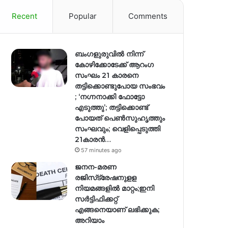
Recent
Popular
Comments
ബംഗളുരുവിൽ നിന്ന്
കോഴിക്കോടേക്ക് ആറംഗ
സംഘം 21 കാരനെ
തട്ടിക്കൊണ്ടുപോയ സംഭവം
; ‘നഗ്നനാക്കി ഫോട്ടോ
എടുത്തു’; തട്ടിക്കൊണ്ട്
പോയത് പെണ്‍സുഹൃത്തും
സംഘവും; വെളിപ്പെടുത്തി
21കാരന്‍…
57 minutes ago
ജനന-മരണ
രജിസ്‌ട്രേഷനുളള
നിയമങ്ങളില്‍ മാറ്റം;ഇനി
സര്‍ട്ടിഫിക്കറ്റ്
എങ്ങനെയാണ് ലഭിക്കുക;
അറിയാം