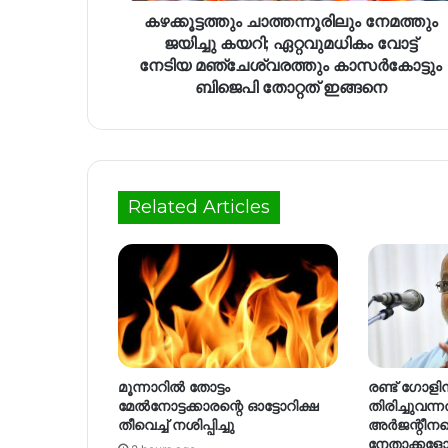
കഴക്കൂട്ടത്തും ചാത്തന്നൂരിലും നേമത്തും
ജയിച്ചു കയറി; ഏറ്റവുമധികം വോട്ട്
നേടിയ മഞ്ചേശ്വരത്തും കാസർകോട്ടും
ബിജെപി തോറ്റത് ഇങ്ങനെ
Related Articles
മൂന്നാറിൽ തോട്ടം
രണ്ട് ഗോളിന
മേൽനോട്ടക്കാരന്റെ ഓട്ടോറിക്ഷ
തിരിച്ചുവന
തീവെച്ച് നശിപ്പിച്ചു
അർജന്റീനയ
നേതാക്കളോ