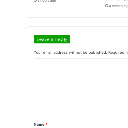
2 hours ago
4 weeks ag
Leave a Reply
Your email address will not be published.
Required f
C
o
m
m
e
n
t
*
Name
*