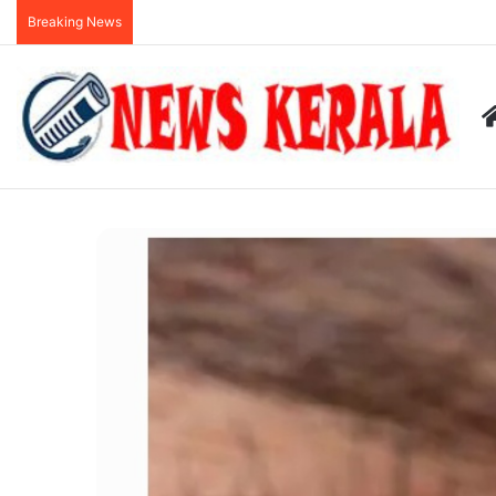
Breaking News
കുറ്റിപ്പുറം ബസ് അപകടം: അമിതവേഗമാണ് അപകടകാ