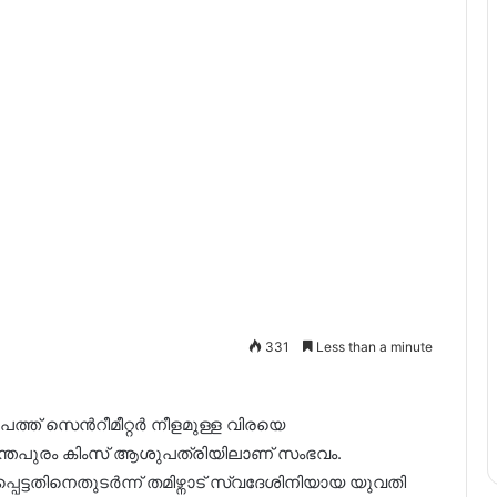
331
Less than a minute
ത്ത് സെന്‍റീമീറ്റർ നീളമുള്ള വിരയെ
നന്തപുരം കിംസ് ആശുപത്രിയിലാണ് സംഭവം.
െട്ടതിനെതുടർന്ന് തമിഴ്നാട് സ്വദേശിനിയായ യുവതി