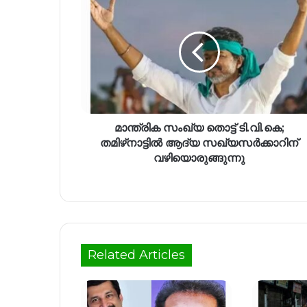
മാന്ത്രിക സംഖ്യ തൊട്ട് ടി.വി.കെ;
തമിഴ്‌നാട്ടിൽ ആദ്യ സഖ്യസർക്കാറിന്
വഴിയൊരുങ്ങുന്നു
Related Articles