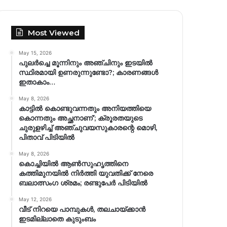
Most Viewed
May 15, 2026
പുലർച്ചെ മൂന്നിനും അഞ്ചിനും ഇടയിൽ
സ്ഥിരമായി ഉണരുന്നുണ്ടോ?; കാരണങ്ങള്‍
ഇതാകാം…
May 8, 2026
കാട്ടിൽ കൊണ്ടുവന്നതും അനിയത്തിയെ
കൊന്നതും അച്ഛനാണ്’; ക്രൂരതയുടെ
ചുരുളഴിച്ച് അഞ്ചുവയസുകാരന്റെ മൊഴി,
പിതാവ് പിടിയിൽ
May 8, 2026
കൊച്ചിയിൽ ആൺസുഹൃത്തിനെ
കത്തിമുനയിൽ നിർത്തി യുവതിക്ക് നേരെ
ബലാത്സംഗ​ ശ്രമം; രണ്ടുപേർ പിടിയിൽ
May 12, 2026
വീട് നിറയെ പാമ്പുകൾ, തലചായ്ക്കാൻ
ഇടമില്ലാതെ കുടുംബം