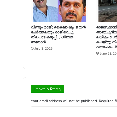
വീണ്ടും രാജി; കൈലാഷും ജയൻ
രാജസ്ഥാന
ചേർത്തലയും രാജിവെച്ചു,
അഞ്ചുദിവ
നിലപാട് കടുപ്പിച്ച് ശ്വേത
ലധികം പേർ
മേനോൻ
ചെയ്തു; നി
വ്യാപക പ്
July 3, 2026
June 28, 2
Leave a Reply
Your email address will not be published.
Required f
C