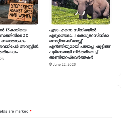
ിൽ 13കാരിയെ
എടാ എന്നെ സിനിമയിൽ
സത്തിനിടെ 30
എടുത്തെടാ…! തെലുങ്ക് സിനിമാ
 ബലാത്സംഗം
സെറ്റിലേക്ക് മാസ്സ്
രവധിപേർ അറസ്റ്റിൽ,
എൻട്രിയുമായി പടയപ്പ; ഷൂട്ടിങ്ങ്
രതിഷേധം
പൂർണമായി നിർത്തിവെച്ച്
അണിയറപ്രവർത്തകർ
026
June 22, 2026
ields are marked
*