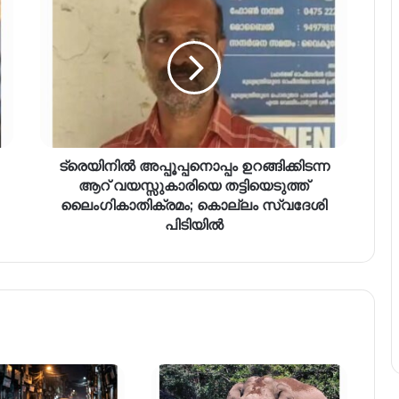
ട്രെയിനിൽ അപ്പൂപ്പനൊപ്പം ഉറങ്ങിക്കിടന്ന
ആറ് വയസ്സുകാരിയെ തട്ടിയെടുത്ത്
ലൈംഗികാതിക്രമം; കൊല്ലം സ്വദേശി
പിടിയിൽ