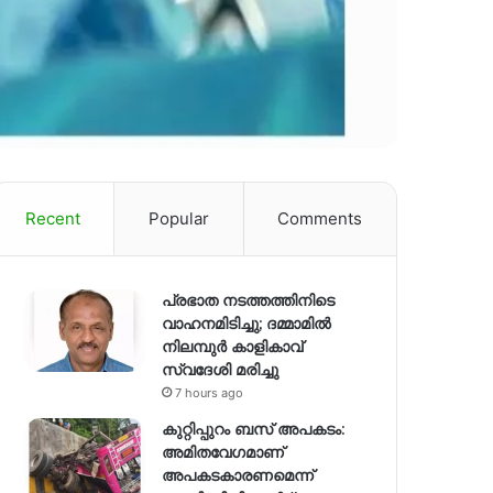
Recent
Popular
Comments
പ്രഭാത നടത്തത്തിനിടെ
വാഹനമിടിച്ചു; ദമ്മാമിൽ
നിലമ്പുർ കാളികാവ്
സ്വദേശി മരിച്ചു
7 hours ago
കുറ്റിപ്പുറം ബസ് അപകടം:
അമിതവേഗമാണ്
അപകടകാരണമെന്ന്