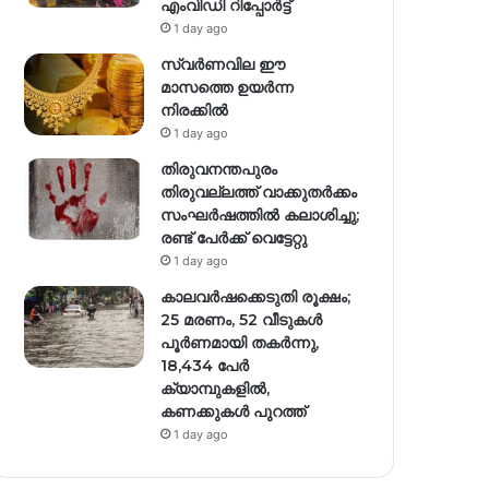
എംവിഡി റിപ്പോർട്ട്
1 day ago
സ്വര്‍ണവില ഈ
മാസത്തെ ഉയര്‍ന്ന
നിരക്കില്‍
1 day ago
തിരുവനന്തപുരം
തിരുവല്ലത്ത് വാക്കുതർക്കം
സംഘർഷത്തിൽ കലാശിച്ചു;
രണ്ട് പേർക്ക് വെട്ടേറ്റു
1 day ago
കാലവർഷക്കെടുതി രൂക്ഷം;
25 മരണം, 52 വീ‌ടുകൾ
പൂർണമായി തകർന്നു,
18,434 പേർ
ക്യാമ്പുകളിൽ,
കണക്കുകൾ പുറത്ത്
1 day ago