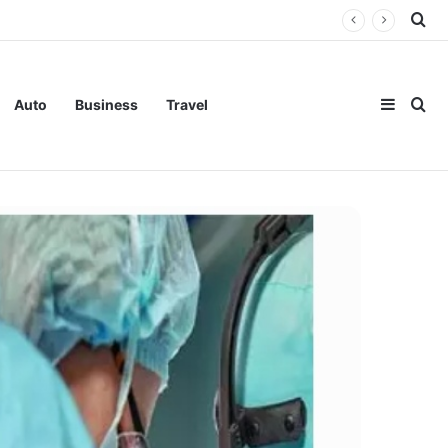
Se
Sideba
Se
Auto
Business
Travel