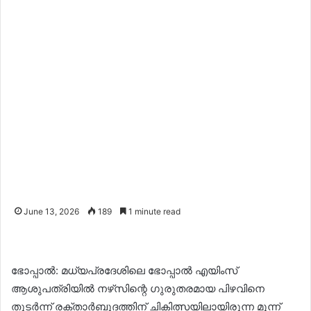
June 13, 2026
189
1 minute read
ഭോപ്പാൽ: മധ്യപ്രദേശിലെ ഭോപ്പാൽ എയിംസ്
ആശുപത്രിയിൽ നഴ്‌സിന്റെ ഗുരുതരമായ പിഴവിനെ
തുടർന്ന് രക്താർബുദത്തിന് ചികിത്സയിലായിരുന്ന മൂന്ന്