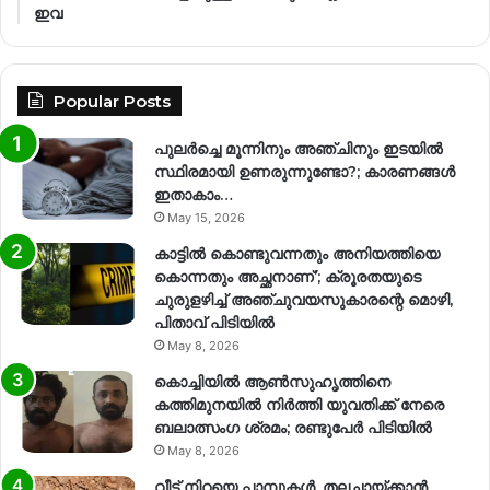
ഇവ
Popular Posts
പുലർച്ചെ മൂന്നിനും അഞ്ചിനും ഇടയിൽ
സ്ഥിരമായി ഉണരുന്നുണ്ടോ?; കാരണങ്ങള്‍
ഇതാകാം…
May 15, 2026
കാട്ടിൽ കൊണ്ടുവന്നതും അനിയത്തിയെ
കൊന്നതും അച്ഛനാണ്’; ക്രൂരതയുടെ
ചുരുളഴിച്ച് അഞ്ചുവയസുകാരന്റെ മൊഴി,
പിതാവ് പിടിയിൽ
May 8, 2026
കൊച്ചിയിൽ ആൺസുഹൃത്തിനെ
കത്തിമുനയിൽ നിർത്തി യുവതിക്ക് നേരെ
ബലാത്സംഗ​ ശ്രമം; രണ്ടുപേർ പിടിയിൽ
May 8, 2026
വീട് നിറയെ പാമ്പുകൾ, തലചായ്ക്കാൻ