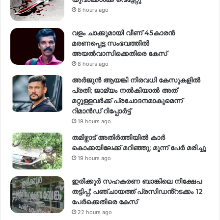
8 hours ago
വളം ചാക്കുമായി വീണ് 45കാരൻ
മരണപ്പെട്ട സംഭവത്തിൽ
അയൽവാസിക്കെതിരെ കേസ്
8 hours ago
അര്‍ജുന്‍ ആയങ്കി നിരവധി കേസുകളില്‍
പ്രതി; ജാമ്യം നല്‍കിയാല്‍ അത്
മറ്റുള്ളവര്‍ക്ക് പ്രചോദനമാകുമെന്ന്
റിമാന്‍ഡ് റിപ്പോര്‍ട്ട്
19 hours ago
തമിഴ്നാട് അതിർത്തിയിൽ കാർ
കൊക്കയിലേക്ക് മറിഞ്ഞു; മൂന്ന് പേർ മരിച്ചു
19 hours ago
ഇരിക്കൂർ സഹകരണ ബാങ്കിലെ നിക്ഷേപ
തട്ടിപ്പ്; പഞ്ചായത്ത് പ്രസിഡൻ്റടക്കം 12
പേർക്കെതിരെ കേസ്
22 hours ago