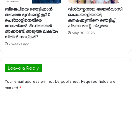
ബിജെപിയെ ഞെട്ടിക്കാന്‍
വിശ്വസ്തനായ അയൽവാസി
അടുത്ത മൂവ്‌മെന്റ്; ഇ20
കൊലയാളിയായി;
പെട്രോളിനെതിരെ
കനകക്കുന്നിനെ ഞെട്ടിച്ച്
സോഷ്യല്‍ മീഡിയയില്‍
പ്രകാശന്റെ ക്രൂരത
അക്കൗണ്ട്, അടുത്ത ലക്ഷ്യം
May 30, 2026
നിതിന്‍ ഗഡ്കരി?
2 weeks ago
Leave a Reply
Your email address will not be published.
Required fields are
marked
*
C
o
m
m