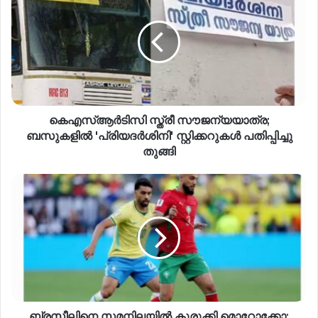
കെഎസ്ആര്‍ടിസി സ്ത്രീ സൗജന്യയാത്ര;
ബസുകളില്‍ 'പ്രിയദര്‍ശിനി' സ്റ്റിക്കറുകള്‍ പതിപ്പിച്ചു
തുങ്ങി
ബ്രസീലിനെ സമനിലയിൽ കുരുക്കി മൊറോക്കോ;