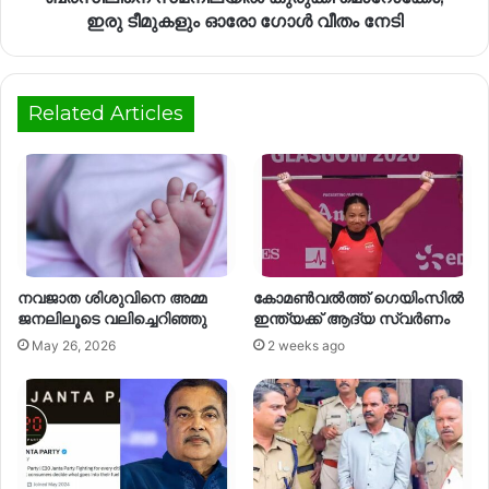
ഇരു ടീമുകളും ഓരോ ഗോൾ വീതം നേടി
Related Articles
നവജാത ശിശുവിനെ അമ്മ
കോമൺവൽത്ത് ഗെയിംസിൽ
ജനലിലൂടെ വലിച്ചെറിഞ്ഞു
ഇന്ത്യക്ക് ആദ്യ സ്വർണം
May 26, 2026
2 weeks ago