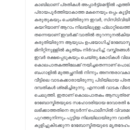
കാബിലാണ് പ്രതികൾ അപ്പാർട്ട്മെന്റിൽ എത്
പ്രായപൂർത്തിയാകാത്ത മകനെയും ഒപ്പം കൂട്ടി
കരുതുകയും ചെയ്തിരുന്ന ഇവർ, സിസിടിവിയിൽ പ
കയറിയാണ് ആറാം നിലയിലുള്ള ഫ്ലാറ്റിലെത്
തന്നെയാണ് ഇവർക്ക് വാതിൽ തുറന്നുനൽകിയത്.
കരുതിയിരുന്ന ആയുധം ഉപയോഗിച്ച് ദേബോസ്
മിനിറ്റിനുള്ളിൽ കൃത്യം നിർവഹിച്ച്, വസ്ത്രങ
ഇവർ രക്ഷപ്പെടുകയും ചെയ്തു.കോടികൾ വിലമത
കൊലപാതകത്തിലേക്ക് നയിച്ചതെന്നാണ് പൊലീസ് 
ബംഗാളിൽ മുത്തച്ഛനിൽ നിന്നും അനന്തരാവകാ
വീട്ടിലെ വാടകക്കാരായിരുന്നു പിടിയിലായ പ്
ദമ്പതികൾ ശ്രമിച്ചിരുന്നു. എന്നാൽ വാടക വീ
ചെലുത്തി. ഇതാണ് കൊലപാതകം ആസൂത്രണം ചെ
ദേബോസ്മിതയുടെ സഹോദരിയായ ദേവാരതി പോ
ലഭിക്കാത്തതിനെ തുടർന്ന് പൊലീസിൽ വിവരമറിയി
പുറത്തുനിന്നും പൂട്ടിയ നിലയിലായിരുന്ന വ
കുളിച്ചുകിടക്കുന്ന ദേബോസ്മിതയുടെ മൃതദേഹം 