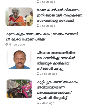
7 hours ago
ക്ഷേമ പെൻഷൻ വിതരണം
ഇനി ബാങ്ക് വഴി; സഹകരണ
സംഘങ്ങളെ ഒഴിവാക്കി
7 hours ago
കുന്നംകുളം ബസ് അപകടം ; മരണം രണ്ടായി,
20 ലേറെ പേർക്ക് പരിക്ക്
11 hours ago
പ്രഭാത നടത്തത്തിനിടെ
വാഹനമിടിച്ചു; ദമ്മാമിൽ
നിലമ്പുർ കാളികാവ്
സ്വദേശി മരിച്ചു
23 hours ago
കുറ്റിപ്പുറം ബസ് അപകടം:
അമിതവേഗമാണ്
അപകടകാരണമെന്ന്
എംവിഡി റിപ്പോർട്ട്
2 days ago