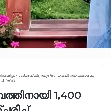
കിലോമീറ്റർ സഞ്ചരിച്ച് ക്രൂരകൃത്യം; ഡൽഹി സർവകലാശാല
പിടിയിൽ
ത്തിനായി 1,400
രിച്ച്