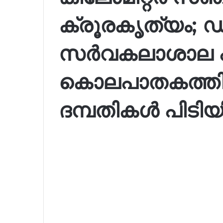
ക്രൂരകൃത്യം;
സർവകലാശാല 
കൊലപാതകത്ത
ദമ്പതികൾ പിടി