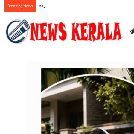
Breaking News
ക്ഷേമ പെൻഷൻ വിതരണം ഇനി ബാങ്ക് വഴി; സഹകര