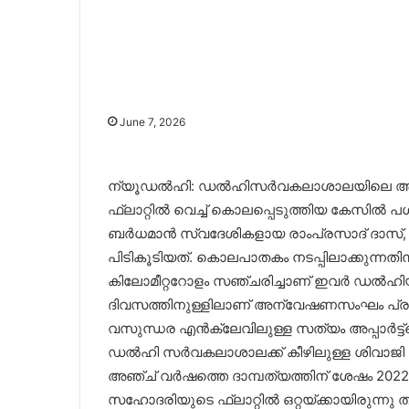
June 7, 2026
ന്യൂഡൽഹി: ഡൽഹിസർവകലാശാലയിലെ അസിസ്
ഫ്ലാറ്റിൽ വെച്ച് കൊലപ്പെടുത്തിയ കേസിൽ 
ബർധമാൻ സ്വദേശികളായ രാംപ്രസാദ് ദാസ്,
പിടികൂടിയത്. കൊലപാതകം നടപ്പിലാക്കുന്നത
കിലോമീറ്ററോളം സഞ്ചരിച്ചാണ് ഇവർ ഡൽഹിയി
ദിവസത്തിനുള്ളിലാണ് അന്വേഷണസംഘം പ്ര
വസുന്ധര എൻക്ലേവിലുള്ള സത്യം അപ്പാർട്ട്
ഡൽഹി സർവകലാശാലക്ക് കീഴിലുള്ള ശിവാജി
അഞ്ച് വർഷത്തെ ദാമ്പത്യത്തിന് ശേഷം 20
സഹോദരിയുടെ ഫ്ലാറ്റിൽ ഒറ്റയ്ക്കായിരുന്നു ത