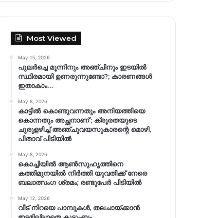
Most Viewed
May 15, 2026
പുലർച്ചെ മൂന്നിനും അഞ്ചിനും ഇടയിൽ
സ്ഥിരമായി ഉണരുന്നുണ്ടോ?; കാരണങ്ങള്‍
ഇതാകാം…
May 8, 2026
കാട്ടിൽ കൊണ്ടുവന്നതും അനിയത്തിയെ
കൊന്നതും അച്ഛനാണ്’; ക്രൂരതയുടെ
ചുരുളഴിച്ച് അഞ്ചുവയസുകാരന്റെ മൊഴി,
പിതാവ് പിടിയിൽ
May 8, 2026
കൊച്ചിയിൽ ആൺസുഹൃത്തിനെ
കത്തിമുനയിൽ നിർത്തി യുവതിക്ക് നേരെ
ബലാത്സംഗ​ ശ്രമം; രണ്ടുപേർ പിടിയിൽ
May 12, 2026
വീട് നിറയെ പാമ്പുകൾ, തലചായ്ക്കാൻ
ഇടമില്ലാതെ കുടുംബം