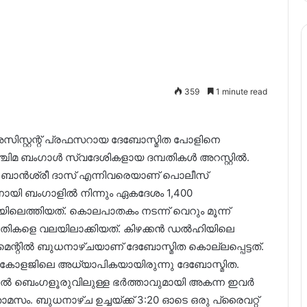
359
1 minute read
റ്റന്റ് പ്രഫസറായ ദേബോസ്മിത പോളിനെ
പശ്ചിമ ബംഗാൾ സ്വദേശികളായ ദമ്പതികൾ അറസ്റ്റിൽ.
 ബാൻശ്രീ ദാസ് എന്നിവരെയാണ് പൊലീസ്
ിനായി ബംഗാളിൽ നിന്നും ഏകദേശം 1,400
ലെത്തിയത്. കൊലപാതകം നടന്ന് വെറും മൂന്ന്
തികളെ വലയിലാക്കിയത്. കിഴക്കൻ ഡൽഹിയിലെ
മെന്റിൽ ബുധനാഴ്ചയാണ് ദേബോസ്മിത കൊല്ലപ്പെട്ടത്.
 കോളജിലെ അധ്യാപികയായിരുന്നു ദേബോസ്മിത.
22ൽ ബെംഗളൂരുവിലുള്ള ഭർത്താവുമായി അകന്ന ഇവർ
ാമസം. ബുധനാഴ്ച ഉച്ചയ്ക്ക് 3:20 ഓടെ ഒരു പ്രൈവറ്റ്