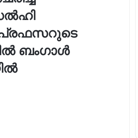
 ഡൽഹി
പ്രഫസറുടെ
ിൽ ബംഗാൾ
യിൽ