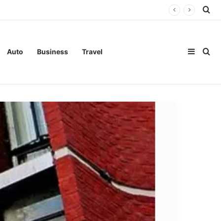
Se
Sideba
Se
Auto
Business
Travel