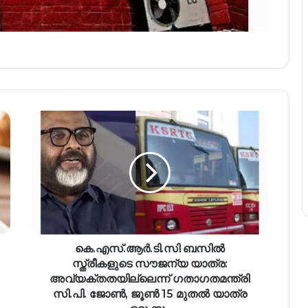
കെ.എസ്.ആർ.ടി.സി ബസിൽ
സ്ത്രീകളുടെ സൗജന്യ യാത്ര:
അവ്യക്തതയില്ലെന്ന് ഗതാഗതമന്ത്രി
സി.പി. ജോൺ, ജൂൺ 15 മുതൽ യാത്ര