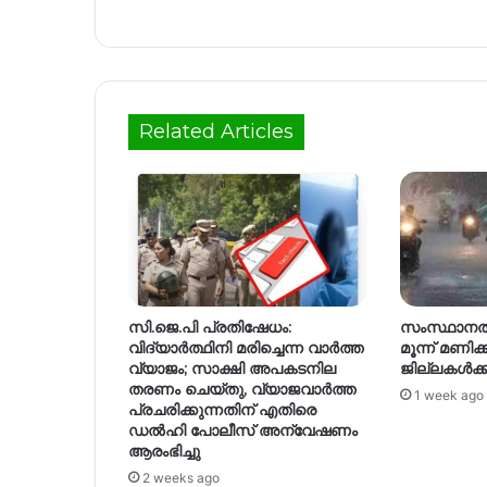
Related Articles
​സി.ജെ.പി പ്രതിഷേധം:
സംസ്ഥാനത്
വിദ്യാർത്ഥിനി മരിച്ചെന്ന വാർത്ത
മൂന്ന് മണിക്ക
വ്യാജം; സാക്ഷി അപകടനില
ജില്ലകള്‍ക്ക
തരണം ചെയ്തു, വ്യാജവാർത്ത
1 week ago
പ്രചരിക്കുന്നതിന് എതിരെ
ഡൽഹി പോലീസ് അന്വേഷണം
ആരംഭിച്ചു
2 weeks ago