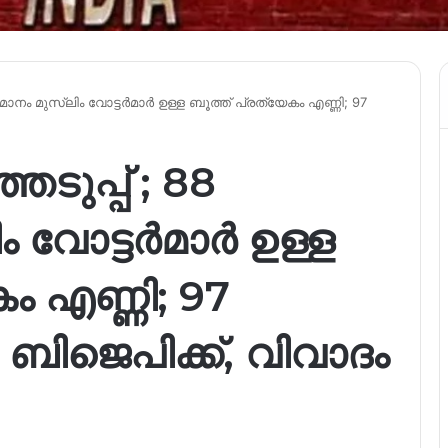
നം മുസ്‌ലിം വോട്ടർമാർ ഉള്ള ബൂത്ത് പ്രത്യേകം എണ്ണി; 97
ുപ്പ് ; 88
ം വോട്ടർമാർ ഉള്ള
ം എണ്ണി; 97
ബിജെപിക്ക്, വിവാദം