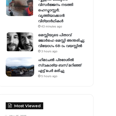
വിസർജ്ജനം നടത്തി
ഹെഡ്മാസ്റ്റർ;
വൃത്തിയാക്കാൻ
വിദ്യാർഥികൾ
43 minutes ago
മെസ്സിയുടെ പിതാവ്
ജോർഹെ മെസ്സി അന്തരിച്ചു;
വിയോഗം 68-ാം വയസ്സിൽ
3 hours ago
ഹിമാചല്‍ പ്രദേശില്‍
സ്വകാര്യ ബസ് മറിഞ്ഞ്
എട്ട് പേര്‍ മരിച്ചു
5 hours ago
Most Viewed