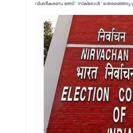
വിശദീകരണം തേടി ‘ സ്‌ക്രോൾ ‘ തെരഞ്ഞെടുപ്പ് 