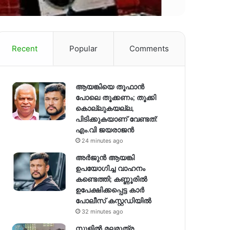
Recent
Popular
Comments
ആയങ്കിയെ തൂഫാൻ
പോലെ തൂക്കണം; തൂക്കി
കൊല്ലുകയല്ല,
പിടിക്കുകയാണ് വേണ്ടത്:
എം.വി ജയരാജൻ
24 minutes ago
അർജുൻ ആയങ്കി
ഉപയോഗിച്ച വാഹനം
കണ്ടെത്തി; കണ്ണൂരിൽ
ഉപേക്ഷിക്കപ്പെട്ട കാർ
പോലീസ് കസ്റ്റഡിയിൽ
32 minutes ago
സ്കൂളിൽ മലമൂത്ര