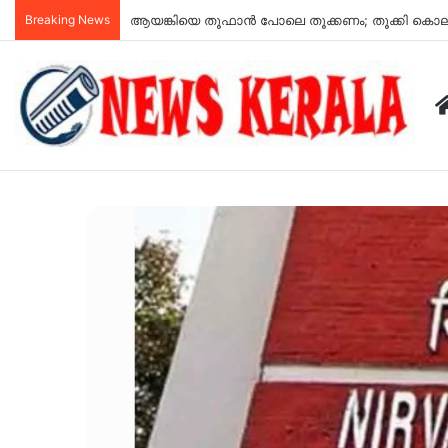
Breaking News
അർജുൻ ആയങ്കി ഉപയോഗിച്ച വാഹനം കണ്ടെത്തി; കണ്