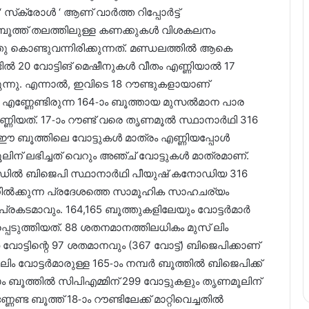
സ്‌ക്രോൾ ‘ ആണ് വാർത്ത റിപ്പോർട്ട്
്റെ ബൂത്ത് തലത്തിലുള്ള കണക്കുകൾ വിശകലനം
 കൊണ്ടുവന്നിരിക്കുന്നത്. മണ്ഡലത്തിൽ ആകെ
്ടിൽ 20 വോട്ടിങ് മെഷീനുകൾ വീതം എണ്ണിയാൽ 17
ന്നു. എന്നാൽ, ഇവിടെ 18 റൗണ്ടുകളായാണ്
ൽ എണ്ണേണ്ടിരുന്ന 164-ാം ബൂത്തായ മുസൽമാന പാര
എണ്ണിയത്. 17-ാം റൗണ്ട് വരെ തൃണമൂൽ സ്ഥാനാർഥി 316
ടിൽ ഈ ബൂത്തിലെ വോട്ടുകൾ മാത്രം എണ്ണിയപ്പോൾ
ൂലിന് ലഭിച്ചത് വെറും അഞ്ച് വോട്ടുകൾ മാത്രമാണ്.
ക ലീഡിൽ ബിജെപി സ്ഥാനാർഥി പീയുഷ് കനോഡിയ 316
ിലനിൽക്കുന്ന പ്രദേശത്തെ സാമൂഹിക സാഹചര്യം
രകടമാവും. 164,165 ബൂത്തുകളിലേയും വോട്ടർമാർ
്പെടുത്തിയത്. 88 ശതനമാനത്തിലധികം മുസ് ലിം
ോട്ടിന്റെ 97 ശതമാനവും (367 വോട്ട്) ബിജെപിക്കാണ്
ലിം വോട്ടർമാരുള്ള 165-ാം നമ്പർ ബൂത്തിൽ ബിജെപിക്ക്
-ാം ബൂത്തിൽ സിപിഎമ്മിന് 299 വോട്ടുകളും തൃണമൂലിന്
േണ്ട ബൂത്ത് 18-ാം റൗണ്ടിലേക്ക് മാറ്റിവെച്ചതിൽ