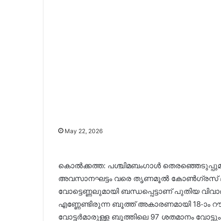
May 22, 2026
കൊൽക്കത്ത: പശ്ചിമബംഗാൾ തെരഞ്ഞെടുപ്പുമായി 
അവസാനഘട്ടം വരെ തൃണമൂൽ കോൺഗ്രസ് മുന്ന
വോട്ടെണ്ണലുമായി ബന്ധപ്പെട്ടാണ് പുതിയ വിവാദ
എണ്ണേണ്ടിരുന്ന ബൂത്ത് അകാരണമായി 18-ാം റൗണ്ട
വോട്ടർമാരുള്ള ബൂത്തിലെ 97 ശതമാനം വോട്ടും