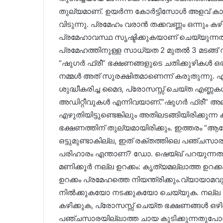
തുല്യമാണ്. ഉയർന്ന കോർട്ടിസോൾ അളവ് കാ
വിടുന്നു. പ്രമേഹം വരാൻ തക്കവണ്ണം ഒന്നും കഴി
പ്രമേഹാവസ്ഥ സൃഷ്ടിക്കുകയാണ് ചെയ്യുന്നത്. 
പ്രമേഹത്തിനുള്ള സാധ്യത 2 മുതൽ 3 മടങ്ങ് വ
“ഷുഗർ ഫ്രീ” ഭക്ഷണങ്ങളുടെ ചതിക്കുഴികൾ ഒരു
നമ്മൾ അത് സുരക്ഷിതമാണെന്ന് കരുതുന്നു. 
ശുദ്ധീകരിച്ച മൈദ, പ്രോസസ്സ് ചെയ്ത എണ്ണകൾ, 
അഡിറ്റീവുകൾ എന്നിവയാണ്.”ഷുഗർ ഫ്രീ” അ
എഴുതിയിട്ടുണ്ടെങ്കിലും അതിലടങ്ങിയിരിക
ഭക്ഷണത്തിന് തുല്യമായിരിക്കും. ഇത്തരം “ആ
ഒട്ടുമുണ്ടാകില്ല, ഇത് രക്തത്തിലെ പഞ്ചസ
പരിഹാരം എന്താണ്? ഡോ. ഷെയ്ഖ് പറയുന്നതനു
മണിക്കൂർ നല്ല ഉറക്കം: കൃത്യമല്ലാത്ത ഉറക
ഉറക്കം പ്രമേഹത്തെ നിയന്ത്രിക്കും.വ്യായാമവു
നിൽക്കുകയോ നടക്കുകയോ ചെയ്യുക. നല്ല ഭക
കഴിക്കുക, പ്രോസസ്സ് ചെയ്ത ഭക്ഷണങ്ങൾ ഒഴ
പഞ്ചസാരയില്ലാത്ത ചാ‍യ കുടിക്കുന്നതുപോലെ 