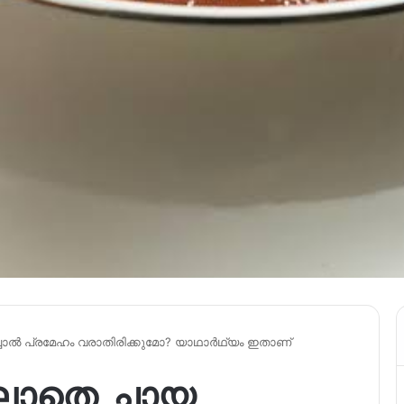
ാൽ പ്രമേഹം വരാതിരിക്കുമോ? യാഥാർഥ്യം ഇതാണ്
ലാതെ ചായ