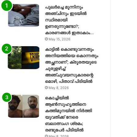
പുലർച്ചെ മൂന്നിനും
അഞ്ചിനും ഇടയിൽ
സ്ഥിരമായി
ഉണരുന്നുണ്ടോ?;
കാരണങ്ങള്‍ ഇതാകാം…
May 15, 2026
കാട്ടിൽ കൊണ്ടുവന്നതും
അനിയത്തിയെ കൊന്നതും
അച്ഛനാണ്’; ക്രൂരതയുടെ
ചുരുളഴിച്ച്
അഞ്ചുവയസുകാരന്റെ
മൊഴി, പിതാവ് പിടിയിൽ
May 8, 2026
കൊച്ചിയിൽ
ആൺസുഹൃത്തിനെ
കത്തിമുനയിൽ നിർത്തി
യുവതിക്ക് നേരെ
ബലാത്സംഗ​ ശ്രമം;
രണ്ടുപേർ പിടിയിൽ
May 8, 2026