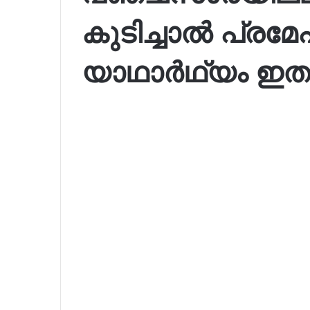
കുടിച്ചാൽ പ്രമ
യാഥാർഥ്യം ഇത