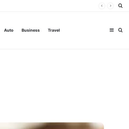
Se
Sideba
Se
Auto
Business
Travel