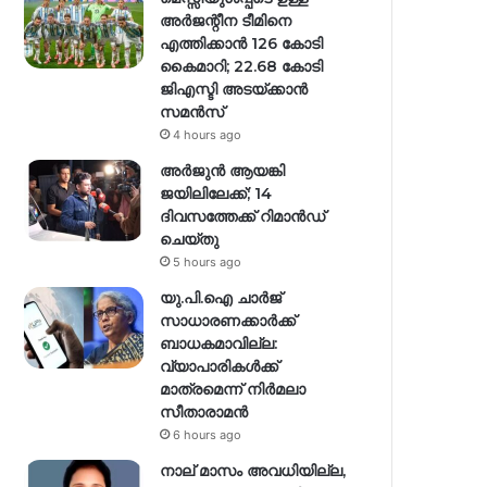
അർജന്റീന ടീമിനെ
എത്തിക്കാൻ 126 കോടി
കൈമാറി; 22.68 കോടി
ജിഎസ്ടി അടയ്ക്കാൻ
സമൻസ്
4 hours ago
അർജുൻ ആയങ്കി
ജയിലിലേക്ക്; 14
ദിവസത്തേക്ക് റിമാൻഡ്
ചെയ്തു
5 hours ago
യു.പി.ഐ ചാർജ്
സാധാരണക്കാർക്ക്
ബാധകമാവില്ല:
വ്യാപാരികൾക്ക്
മാത്രമെന്ന് നിർമലാ
സീതാരാമൻ
6 hours ago
നാല് മാസം അവധിയില്ല,