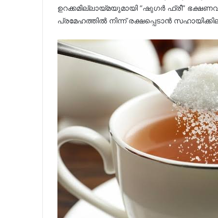
ഉറക്കമില്ലായ്മയുമായി “ഷുഗർ ഫ്രീ” ഭക്ഷണവു
പ്രമേഹത്തിൽ നിന്ന് രക്ഷപ്പെടാൻ സഹായിക്കില