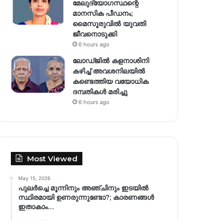
മേലുദ്യോഗസ്ഥന്റെ
മാനസിക പീഡനം;
മൈസൂരുവിൽ യുവതി
ജീവനൊടുക്കി
6 hours ago
ലോഡ്ജിൽ കളനാശിനി
കഴിച്ച് അവശനിലയിൽ
കണ്ടെത്തിയ വയോധിക
ദമ്പതികൾ മരിച്ചു
6 hours ago
Most Viewed
May 15, 2026
പുലർച്ചെ മൂന്നിനും അഞ്ചിനും ഇടയിൽ
സ്ഥിരമായി ഉണരുന്നുണ്ടോ?; കാരണങ്ങള്‍
ഇതാകാം…