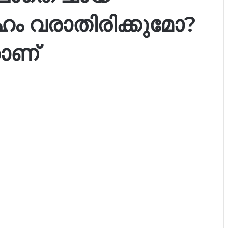
േഹം വരാതിരിക്കുമോ?
ാണ്