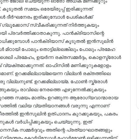
രുന്ന് ജോലി ചെയ്യുന്ന ഓരോ അധിക മണിക്കൂറും
 കൂടുതൽ സമയം ഒരേയിരുപ്പ് ഇരിക്കുന്നത്
ങൾ ദീർഘനേരം ഇരിക്കുമ്പോൾ പേശികൾക്ക്
്ലൂക്കോസ് സ്വീകരിക്കുന്നത് നിർത്തുകയും
പ്രവർത്തിക്കാതാകുന്നു. പാൻക്രിയാസിന്റെ
ോധിക്കുമ്പോൾ പാൻക്രിയാസ് കൂടുതൽ ഇൻസുലിൻ
ങ്ങൾ മിഠായി പോലും തൊട്ടില്ലെങ്കിലും പോലും പ്രമേഹ
ൈലി പ്രമേഹം, ഉയർന്ന രക്തസമ്മർദ്ദം, കൊളസ്ട്രോൾ
് വ്യക്തമാക്കുന്നത്. ഓഫിസിൽ മണിക്കൂറുകളോളം
യമാണ്. ഉറക്കമില്ലായ്മയെന്ന വില്ലൻ രക്തത്തിലെ
വില്ലനുണ്ട്. ഉറക്കമില്ലായ്മ. ഫോൺ സ്ക്രോൾ
ങുകയും രാവിലെ നേരത്തെ എഴുന്നേൽക്കുകയും
കുറഞ്ഞ സമയം മാത്രം ഉറങ്ങുന്ന ആരോഗ്യവാന്മാരായ
സത്തിൽ വലിയ വ്യതിയാനങ്ങൾ വരുന്നു എന്നാണ്
 ശരീരത്തിൽ ഇൻസുലിൻ ഉത്പാദനം കുറക്കുകയും, പകരം
കൾ വർധിപ്പിക്കുകയും ചെയ്യുന്നു. ഇത്
മാനസിക സമ്മർദ്ദവും അതിന്റെ പ്രത്യാഘാതങ്ങളും
്ക് നിരന്തരം കോർട്ടിസോൾ ഹോർമോൺ ഒഴിക്കുന്നതിന്