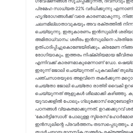
ഗവേഷണങ്ങൾ സൂചിപ്പിക്കുന്നത്, ദിവസവും ഇ
പ്രമേഹ സാധ്യത 22% വർധിക്കുന്നു എന്നാണ്.
ഹൃദ്രോഗങ്ങൾക്ക് വരെ കാരണമാകുന്നു. നിങ്
ചലനമില്ലാതാവുകയും അവ രക്തത്തിൽ നിന്ന് ഗ
ചെയ്യുന്നു. ഇതുകാരണം ഇൻസുലിൻ ശരിയായി 
അമിതാധ്വാനം: ശരീരം ഇൻസുലിനെ പ്രതിര
ഉത്പാദിപ്പിച്ചുകൊണ്ടേയിരിക്കും. ക്രമേണ നി
രോഗിയാകും. ഇത്തരം നിഷ്‌ക്രിയമായ ജീവിതശ
എന്നിവക്ക് കാരണമാകുമെന്നാണ് ഡോ. ഷെയ്ഖ
ഇരുന്ന് ജോലി ചെയ്യുന്നത് പുകവലിക്ക് തുല്
പഞ്ചസാരയുടെ അളവിനെ തകർക്കുന്ന മറ്റൊരു 
ചെയ്തോ ജോലി ചെയ്തോ രാത്രി വൈകി ഉറങ്
ചെയ്യുന്നത് ആളുകൾ ശീലമാക്കി കഴിഞ്ഞു. 
യുവാക്കളിൽ പോലും ഗ്ലൂക്കോസ് മെറ്റബോളി
പഠനങ്ങൾ വ്യകതമാക്കുന്നത്. ഉറക്കക്കുറവ്
‘കോർട്ടിസോൾ’ പോലുള്ള സ്ട്രെസ് ഹോർമോണു
ഇൻസുലിന്റെ പ്രവർത്തനം തടസപ്പെടുത്തും. 
തുടർച്ചയായ മാനസിക സമ്മർദ്ദം രക്തത്തിലേക