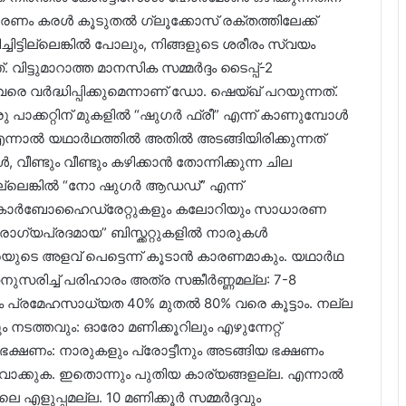
രണം കരൾ കൂടുതൽ ഗ്ലൂക്കോസ് രക്തത്തിലേക്ക്
ച്ചിട്ടില്ലെങ്കിൽ പോലും, നിങ്ങളുടെ ശരീരം സ്വയം
വിട്ടുമാറാത്ത മാനസിക സമ്മർദ്ദം ടൈപ്പ്-2
രെ വർദ്ധിപ്പിക്കുമെന്നാണ് ഡോ. ഷെയ്ഖ് പറയുന്നത്.
 പാക്കറ്റിന് മുകളിൽ “ഷുഗർ ഫ്രീ” എന്ന് കാണുമ്പോൾ
എന്നാൽ യഥാർഥത്തിൽ അതിൽ അടങ്ങിയിരിക്കുന്നത്
വീണ്ടും വീണ്ടും കഴിക്കാൻ തോന്നിക്കുന്ന ചില
ല്ലെങ്കിൽ “നോ ഷുഗർ ആഡഡ്” എന്ന്
്കുന്ന കാർബോഹൈഡ്രേറ്റുകളും കലോറിയും സാധാരണ
രോഗ്യപ്രദമായ” ബിസ്ക്കറ്റുകളിൽ നാരുകൾ
ാരയുടെ അളവ് പെട്ടെന്ന് കൂടാൻ കാരണമാകും. യഥാർഥ
സരിച്ച് പരിഹാരം അത്ര സങ്കീർണ്ണമല്ല: 7-8
്കം പ്രമേഹസാധ്യത 40% മുതൽ 80% വരെ കൂട്ടാം. നല്ല
ം നടത്തവും: ഓരോ മണിക്കൂറിലും എഴുന്നേറ്റ്
്ഷണം: നാരുകളും പ്രോട്ടീനും അടങ്ങിയ ഭക്ഷണം
ിവാക്കുക. ഇതൊന്നും പുതിയ കാര്യങ്ങളല്ല. എന്നാൽ
എളുപ്പമല്ല. 10 മണിക്കൂർ സമ്മർദ്ദവും