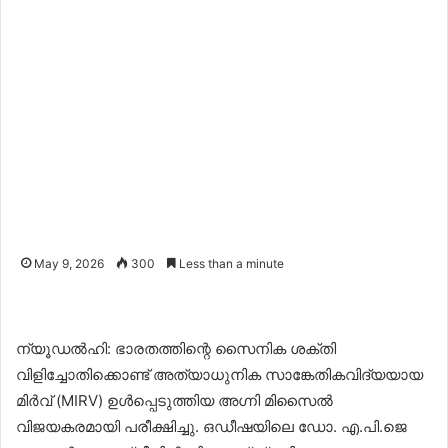
May 9, 2026
300
Less than a minute
ന്യൂഡൽഹി: ഭാരതത്തിന്റെ സൈനിക ശക്തി
വിളിച്ചോതിക്കൊണ്ട് അത്യാധുനിക സാങ്കേതികവിദ്യയായ
മിർവ് (MIRV) ഉൾപ്പെടുത്തിയ അഗ്നി മിസൈൽ
വിജയകരമായി പരീക്ഷിച്ചു. ഒഡീഷയിലെ ഡോ. എ.പി.ജെ