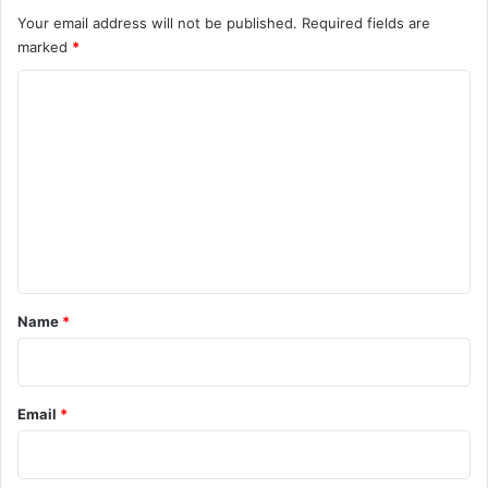
Your email address will not be published.
Required fields are
marked
*
C
o
m
m
e
n
t
*
Name
*
Email
*