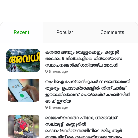
Recent
Popular
Comments
കനത്ത മഴയും വെള്ളക്കെട്ടും; കണ്ണൂർ
അടക്കം 5 ജില്ലകളിലെ വിദ്യാഭ്യാസ
സ്ഥാപനങ്ങള്‍ക്ക് ശനിയാഴ്ച അവധി
8 hours ago
യുപിഐ പേയ്മെന്‍റുകൾ സൗജന്യമായി
തുടരും; ഉപഭോക്താക്കളിൽ നിന്ന് ചാർജ്
ഈടാക്കില്ലെന്ന് പെയ്മെന്‍റ് കൗൺസിൽ
ഓഫ് ഇന്ത്യ
8 hours ago
രാജേഷ് യഥാര്‍ഥ ഹീറോ, ധീരതയ്ക്ക്
സല്യൂട്ട്’; കണ്ണൂരിൽ
രക്ഷാപ്രവര്‍ത്തനത്തിനിടെ മരിച്ച ആര്‍.
രാജേഷിന് ഹൈക്കോടതിയുടെ ആദരം