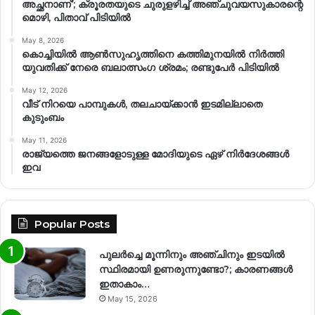
അച്ഛനാണ്’; ക്രൂരതയുടെ ചുരുളഴിച്ച് അഞ്ചുവയസുകാരന്റെ
മൊഴി, പിതാവ് പിടിയിൽ
May 8, 2026
കൊച്ചിയിൽ ആൺസുഹൃത്തിനെ കത്തിമുനയിൽ നിർത്തി
യുവതിക്ക് നേരെ ബലാത്സംഗ​ ശ്രമം; രണ്ടുപേർ പിടിയിൽ
May 12, 2026
വീട് നിറയെ പാമ്പുകൾ, തലചായ്ക്കാൻ ഇടമില്ലാതെ
കുടുംബം
May 11, 2026
രാജ്യത്തെ ജനങ്ങളോടുള്ള മോദിയുടെ ഏഴ് നിര്‍ദേശങ്ങള്‍
ഇവ
Popular Posts
പുലർച്ചെ മൂന്നിനും അഞ്ചിനും ഇടയിൽ
സ്ഥിരമായി ഉണരുന്നുണ്ടോ?; കാരണങ്ങള്‍
ഇതാകാം…
May 15, 2026