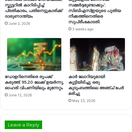
സ്കൂട്ടറിൽ കാറിടിപ്പിച്ച്
സമ്മര്‍ദ്ദമുണ്ടാക്കും’:
പ്രതികാരം, പതിനെട്ടുകാരിക്ക്
സിബിഎസ്‌ഇയുടെ പുതിയ
ദാരുണാന്ത്യം
നീക്കത്തിനെതിരെ
സുപ്രീംകോടതി.
June 2, 2026
3 weeks ago
ഡോളറിനെതിരെ രൂപക്ക്
കാർ ലോറിയുമായി
കരുത്ത്; 95.20 ലേക്ക് ഉയർന്നു,
കൂട്ടിയിടിച്ചു; ഒരു
ഓഹരി വിപണിയിലും മുന്നേറ്റം
കുടുംബത്തിലെ അഞ്ച് പേർ
മരിച്ചു
June 12, 2026
May 23, 2026
Leave a Reply