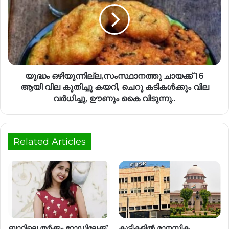
യുദ്ധം ഒഴിയുന്നില്ല,സംസ്ഥാനത്തു ചായക്ക് 16
ആയി വില കുതിച്ചു കയറി, ചെറു കടികൾക്കും വില
വർധിച്ചു, ഊണും കൈ വിടുന്നു..
Related Articles
ബാറിലെ തർക്കം റോഡിലേക്ക്;
കുട്ടികളില്‍ മാനസിക