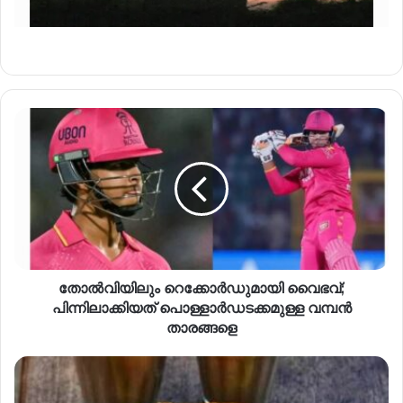
തോൽവിയിലും റെക്കോർഡുമായി വൈഭവ്;
പിന്നിലാക്കിയത് പൊള്ളാർഡടക്കമുള്ള വമ്പൻ
താരങ്ങളെ