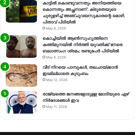
കാട്ടിൽ കൊണ്ടുവന്നതും അനിയത്തിയെ
കൊന്നതും അച്ഛനാണ്’; ക്രൂരതയുടെ
ചുരുളഴിച്ച് അഞ്ചുവയസുകാരന്റെ മൊഴി,
പിതാവ് പിടിയിൽ
May 8, 2026
കൊച്ചിയിൽ ആൺസുഹൃത്തിനെ
കത്തിമുനയിൽ നിർത്തി യുവതിക്ക് നേരെ
ബലാത്സംഗ​ ശ്രമം; രണ്ടുപേർ പിടിയിൽ
May 8, 2026
വീട് നിറയെ പാമ്പുകൾ, തലചായ്ക്കാൻ
ഇടമില്ലാതെ കുടുംബം
May 12, 2026
രാജ്യത്തെ ജനങ്ങളോടുള്ള മോദിയുടെ ഏഴ്
നിര്‍ദേശങ്ങള്‍ ഇവ
May 11, 2026