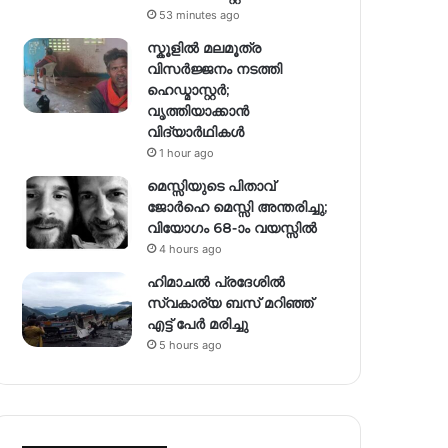
53 minutes ago
സ്കൂളിൽ മലമൂത്ര
വിസർജ്ജനം നടത്തി
ഹെഡ്മാസ്റ്റർ;
വൃത്തിയാക്കാൻ
വിദ്യാർഥികൾ
1 hour ago
മെസ്സിയുടെ പിതാവ്
ജോർഹെ മെസ്സി അന്തരിച്ചു;
വിയോഗം 68-ാം വയസ്സിൽ
4 hours ago
ഹിമാചല്‍ പ്രദേശില്‍
സ്വകാര്യ ബസ് മറിഞ്ഞ്
എട്ട് പേര്‍ മരിച്ചു
5 hours ago