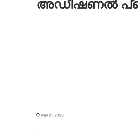
അഡീഷണൽ പ്രൈവറ
May 21, 2026
‘