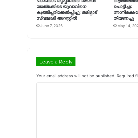
പാലക്കാട്‌ ഒറ്റപ്പാലത്ത് ട്രയിൻ
ആൽമരത്തിൽ പ
യാത്രക്കിടെ യുവാവിനെ
പൊട്ടിച്ചു:
കുത്തിപ്പരിക്കേൽപ്പിച്ചു; തമിഴ്നാട്
അഗ്നിരക്ഷ
സ്വദേശി അറസ്റ്റിൽ
തീയണച്ചു
June 7, 2026
May 14, 20
Leave a Reply
Your email address will not be published.
Required f
C
o
m
m
e
n