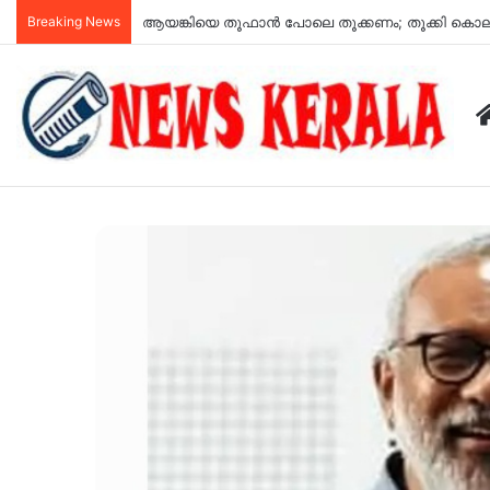
Breaking News
അർജുൻ ആയങ്കി ഉപയോഗിച്ച വാഹനം കണ്ടെത്തി; കണ്