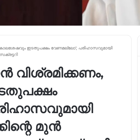
, കാലശേഷവും ഇടതുപക്ഷം വേണമല്ലോ’; പരിഹാസവുമായി
ക്രട്ടറി
 വിശ്രമിക്കണം,
തുപക്ഷം
രിഹാസവുമായി
ന്റെ മുൻ