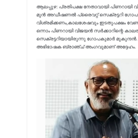
ആലപ്പുഴ: പ്രതിപക്ഷ നേതാവായി പിണറായി 
മുൻ അഡീഷണൽ പ്രൈവറ്റ് സെക്രട്ടറി ഗോപ
വിശ്രമിക്കണം,കാലശേഷവും ഇടതുപക്ഷം വേണമല്
ഒന്നാം പിണറായി വിജയൻ സർക്കാറിന്റെ കാ
സെക്രട്ടറിയായിരുന്നു ഗോപകുമാർ മുകുന്ദൻ. സി
അഭിഭാഷക ബ്രാഞ്ച് അംഗവുമാണ് അദ്ദേഹം.