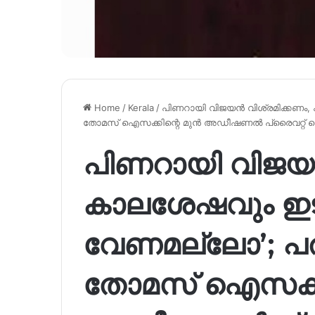
Home
/
Kerala
/
പിണറായി വിജയൻ വിശ്രമിക്കണം
തോമസ് ഐസക്കിന്റെ മുൻ അഡീഷണൽ പ്രൈവറ്റ് സെ
പിണറായി വിജയൻ
കാലശേഷവും ഇട
വേണമല്ലോ’; പ
തോമസ് ഐസക്കി