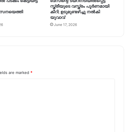
ടക്കം കെട്ടിയിട്ട്
ബസിന്റെ ടയറിനടിയിൽപ്പെട്ട്
സ്ത്രീയുടെ വസ്ത്രം പൂർണമായി
സേനയെത്തി
കീറി; ഉടുമുണ്ടഴിച്ചു നൽകി
യുവാവ്
26
June 17, 2026
ields are marked
*