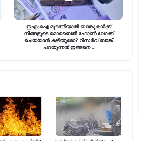
ഇഎംഐ മുടങ്ങിയാൽ ബാങ്കുകൾക്ക്
നിങ്ങളുടെ മൊബൈൽ ഫോൺ ലോക്ക്
ചെയ്യാൻ കഴിയുമോ? റിസര്‍വ് ബാങ്ക്
പറയുന്നത് ഇങ്ങനെ…