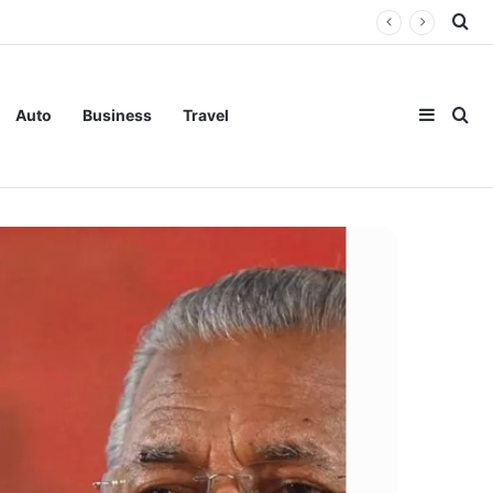
Se
Sideba
Se
Auto
Business
Travel