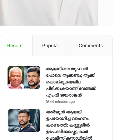
Recent
Popular
Comments
ആയങ്കിയെ തൂഫാൻ
പോലെ തൂക്കണം; തൂക്കി
കൊല്ലുകയല്ല,
പിടിക്കുകയാണ് വേണ്ടത്:
എം.വി ജയരാജൻ
44 minutes ago
അർജുൻ ആയങ്കി
ഉപയോഗിച്ച വാഹനം
കണ്ടെത്തി; കണ്ണൂരിൽ
ഉപേക്ഷിക്കപ്പെട്ട കാർ
പോലീസ് കസ്റ്റഡിയിൽ