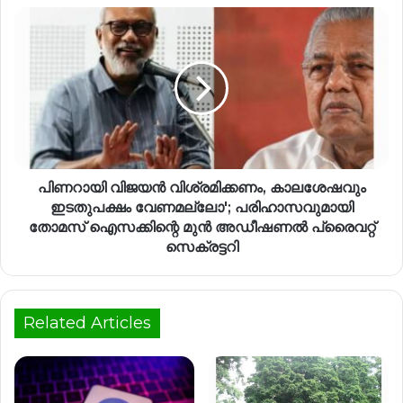
പിണറായി വിജയൻ വിശ്രമിക്കണം, കാലശേഷവും
ഇടതുപക്ഷം വേണമല്ലോ'; പരിഹാസവുമായി
തോമസ് ഐസക്കിന്റെ മുൻ അഡീഷണൽ പ്രൈവറ്റ്
സെക്രട്ടറി
Related Articles