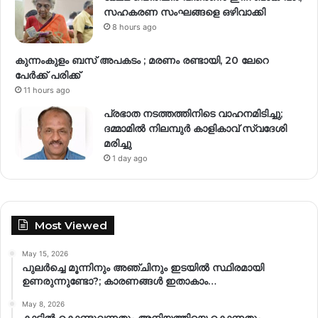
സഹകരണ സംഘങ്ങളെ ഒഴിവാക്കി
8 hours ago
കുന്നംകുളം ബസ് അപകടം ; മരണം രണ്ടായി, 20 ലേറെ
പേർക്ക് പരിക്ക്
11 hours ago
പ്രഭാത നടത്തത്തിനിടെ വാഹനമിടിച്ചു;
ദമ്മാമിൽ നിലമ്പുർ കാളികാവ് സ്വദേശി
മരിച്ചു
1 day ago
Most Viewed
May 15, 2026
പുലർച്ചെ മൂന്നിനും അഞ്ചിനും ഇടയിൽ സ്ഥിരമായി
ഉണരുന്നുണ്ടോ?; കാരണങ്ങള്‍ ഇതാകാം…
May 8, 2026
കാട്ടിൽ കൊണ്ടുവന്നതും അനിയത്തിയെ കൊന്നതും