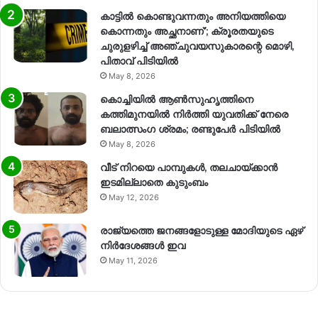
കാട്ടിൽ കൊണ്ടുവന്നതും അനിയത്തിയെ
കൊന്നതും അച്ഛനാണ്’; ക്രൂരതയുടെ
ചുരുളഴിച്ച് അഞ്ചുവയസുകാരന്റെ മൊഴി,
പിതാവ് പിടിയിൽ
May 8, 2026
കൊച്ചിയിൽ ആൺസുഹൃത്തിനെ
കത്തിമുനയിൽ നിർത്തി യുവതിക്ക് നേരെ
ബലാത്സംഗ​ ശ്രമം; രണ്ടുപേർ പിടിയിൽ
May 8, 2026
വീട് നിറയെ പാമ്പുകൾ, തലചായ്ക്കാൻ
ഇടമില്ലാതെ കുടുംബം
May 12, 2026
രാജ്യത്തെ ജനങ്ങളോടുള്ള മോദിയുടെ ഏഴ്
നിര്‍ദേശങ്ങള്‍ ഇവ
May 11, 2026