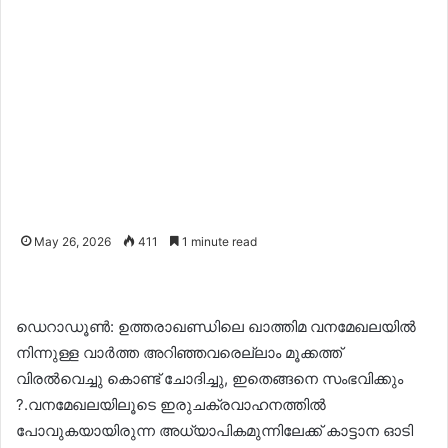
May 26, 2026
411
1 minute read
ഡെറാഡൂൺ: ഉത്തരാഖണ്ഡിലെ ഖാത്തിമ വനമേഖലയിൽ
നിന്നുള്ള വാർത്ത അറിഞ്ഞവരെല്ലാം മൂക്കത്ത്
വിരൽവെച്ചു കൊണ്ട് ചോദിച്ചു, ഇതെങ്ങനെ സംഭവിക്കും
?.വനമേഖലയിലൂടെ ഇരുചക്രവാഹനത്തിൽ
പോവുകയായിരുന്ന അധ്യാപികമുന്നിലേക്ക് കാട്ടാന ഓടി