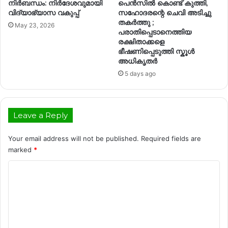
നിര്‍ബന്ധം: നിര്‍ദേശവുമായി
പെൻസിൽ കൊണ്ട് കുത്തി,
വിദ്യാഭ്യാസ വകുപ്പ്
സഹോദരന്റെ ചെവി അടിച്ചു
തകർത്തു ;
May 23, 2026
പരാതിപ്പെടാനെത്തിയ
രക്ഷിതാക്കളെ
ഭീഷണിപ്പെടുത്തി സ്കൂൾ
അധികൃതർ
5 days ago
Leave a Reply
Your email address will not be published.
Required fields are
marked
*
C
o
m
m