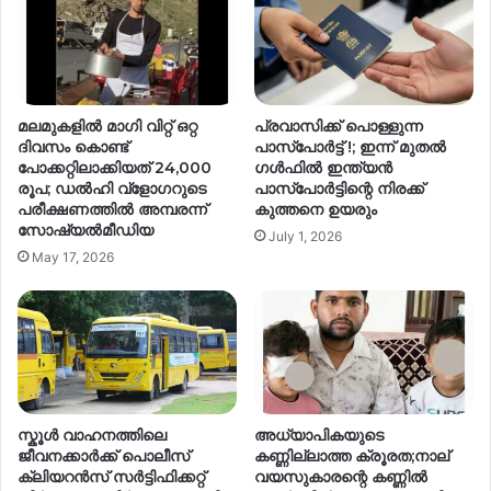
മലമുകളിൽ മാഗി വിറ്റ് ഒറ്റ
‌പ്രവാസിക്ക് പൊള്ളുന്ന
ദിവസം കൊണ്ട്
പാസ്പോർട്ട് !; ഇന്ന് മുതൽ
പോക്കറ്റിലാക്കിയത് 24,000
ഗൾഫിൽ ഇന്ത്യൻ
രൂപ; ഡൽഹി വ്ളോഗറുടെ
പാസ്പോർട്ടിന്റെ നിരക്ക്
പരീക്ഷണത്തിൽ അമ്പരന്ന്
കുത്തനെ ഉയരും
സോഷ്യൽമീഡിയ
July 1, 2026
May 17, 2026
സ്കൂള്‍ വാഹനത്തിലെ
അധ്യാപികയുടെ
ജീവനക്കാർക്ക് പൊലീസ്
കണ്ണില്ലാത്ത ക്രൂരത;നാല്
ക്ലിയറന്‍സ് സര്‍ട്ടിഫിക്കറ്റ്
വയസുകാരന്റെ കണ്ണിൽ