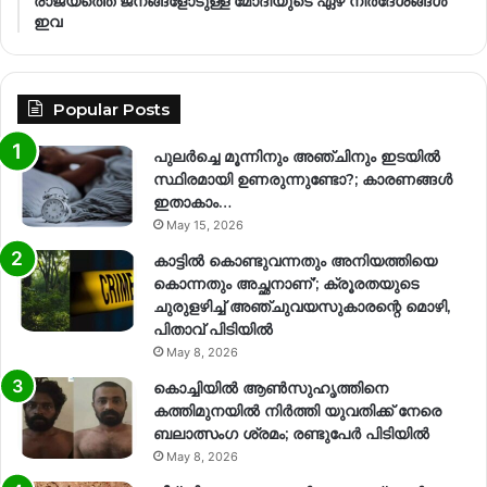
രാജ്യത്തെ ജനങ്ങളോടുള്ള മോദിയുടെ ഏഴ് നിര്‍ദേശങ്ങള്‍
ഇവ
Popular Posts
പുലർച്ചെ മൂന്നിനും അഞ്ചിനും ഇടയിൽ
സ്ഥിരമായി ഉണരുന്നുണ്ടോ?; കാരണങ്ങള്‍
ഇതാകാം…
May 15, 2026
കാട്ടിൽ കൊണ്ടുവന്നതും അനിയത്തിയെ
കൊന്നതും അച്ഛനാണ്’; ക്രൂരതയുടെ
ചുരുളഴിച്ച് അഞ്ചുവയസുകാരന്റെ മൊഴി,
പിതാവ് പിടിയിൽ
May 8, 2026
കൊച്ചിയിൽ ആൺസുഹൃത്തിനെ
കത്തിമുനയിൽ നിർത്തി യുവതിക്ക് നേരെ
ബലാത്സംഗ​ ശ്രമം; രണ്ടുപേർ പിടിയിൽ
May 8, 2026