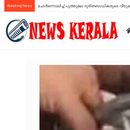
Breaking News
ചോർന്നൊലിച്ച് പുത്തുമല ദുരിതബാധികരുടെ വീട