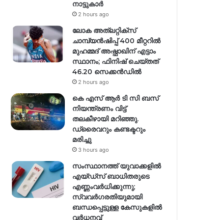
നാട്ടുകാർ
2 hours ago
ലോക അത്‌ലറ്റിക്‌സ്
ചാമ്പ്യൻഷിപ്പ് 400 മീറ്ററിൽ
മുഹമ്മദ് അഷ്ഫാഖിന് എട്ടാം
സ്ഥാനം; ഫിനിഷ് ചെയ്തത്
46.20 സെക്കൻഡിൽ
2 hours ago
കെ എസ് ആർ ടി സി ബസ്
നിയന്ത്രണം വിട്ട്
തലകീഴായി മറിഞ്ഞു.
ഡ്രൈവറും കണ്ടക്ടറും
മരിച്ചു
3 hours ago
സംസ്ഥാനത്ത് യുവാക്കളിൽ
എയ്ഡ്സ് ബാധിതരുടെ
എണ്ണംവർധിക്കുന്നു;
സ്വവർഗരതിയുമായി
ബന്ധപ്പെട്ടുള്ള കേസുകളിൽ
വര്‍ധനവ്