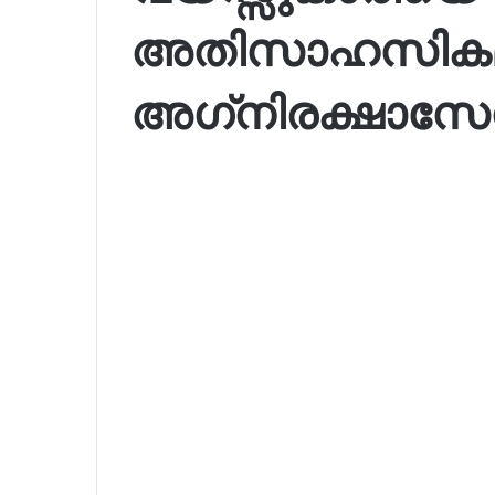
അതിസാഹസികമായി
അഗ്‌നിരക്ഷാസ