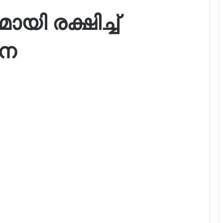
 രക്ഷിച്ച്
േന