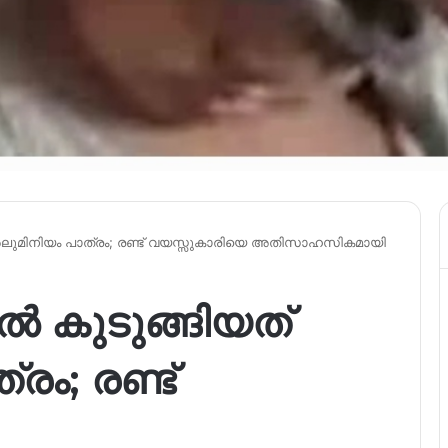
് അലുമിനിയം പാത്രം; രണ്ട് വയസ്സുകാരിയെ അതിസാഹസികമായി
്‍ കുടുങ്ങിയത്
ം; രണ്ട്