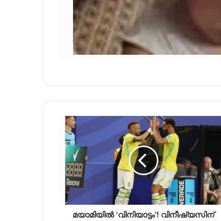
മയാമിയിൽ ‘വിനിയാട്ടം’! വിനീഷ്യസിന്