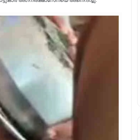
ടുകാര്‍ അഗ്‌നിരക്ഷാസേനയെ അഭിനന്ദിച്ചു.