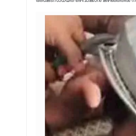
അപകടസാധ്യത ഒഴിവാക്കാന്‍ കഴിഞ്ഞതില്‍ നാട്