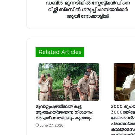
ഡബ്ൾ; മൂന്നടിയിൽ സ്കോട്ട്ലൻഡിനെ
വീഴ്ത്തി ബ്രസീൽ ഗ്രൂപ്പ്‌ ചാമ്പ്യൻമാർ
ആയി നോക്കൗട്ടിൽ
Related Articles
മൂവാറ്റുപുഴയിലേത് കൂട്ട
2000 രൂപയി
ആത്മഹത്യയെന്ന് നിഗമനം;
3000ത്തിലേയ
മരിച്ചത് ദമ്പതികളും കുഞ്ഞും
ക്ഷേമപെൻ
പ്രാബല്യത്
June 27, 2026
കാലതാമസമു