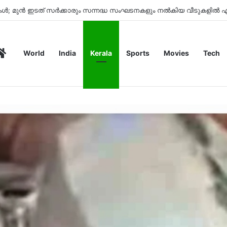
ുകൾ; മുൻ ഇടത് സർക്കാരും സന്നദ്ധ സംഘടനകളും നൽകിയ വീടുകളിൽ എല
Home
World
India
Kerala
Sports
Movies
Tech