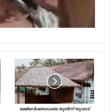
ഭക്ഷ്യവിഷബാധയെ തുടർന്ന് യുവാവ്