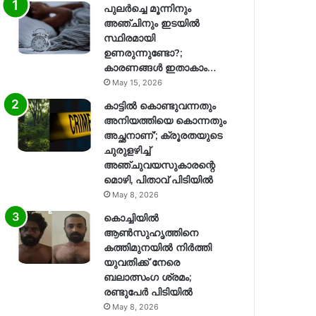
പുലർച്ചെ മൂന്നിനും
അഞ്ചിനും ഇടയിൽ
സ്ഥിരമായി
ഉണരുന്നുണ്ടോ?;
കാരണങ്ങള്‍ ഇതാകാം…
May 15, 2026
കാട്ടിൽ കൊണ്ടുവന്നതും
അനിയത്തിയെ കൊന്നതും
അച്ഛനാണ്’; ക്രൂരതയുടെ
ചുരുളഴിച്ച്
അഞ്ചുവയസുകാരന്റെ
മൊഴി, പിതാവ് പിടിയിൽ
May 8, 2026
കൊച്ചിയിൽ
ആൺസുഹൃത്തിനെ
കത്തിമുനയിൽ നിർത്തി
യുവതിക്ക് നേരെ
ബലാത്സംഗ​ ശ്രമം;
രണ്ടുപേർ പിടിയിൽ
May 8, 2026