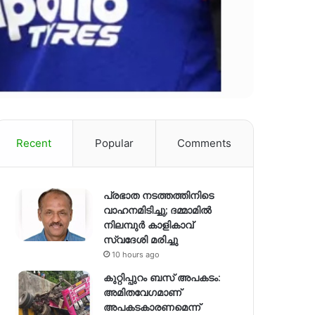
Recent
Popular
Comments
പ്രഭാത നടത്തത്തിനിടെ
വാഹനമിടിച്ചു; ദമ്മാമിൽ
നിലമ്പുർ കാളികാവ്
സ്വദേശി മരിച്ചു
10 hours ago
കുറ്റിപ്പുറം ബസ് അപകടം:
അമിതവേഗമാണ്
അപകടകാരണമെന്ന്