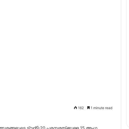
162
1 minute read
സരങ്ങളുടെ ട്വന്റി-20 പരമ്പരയ്ക്കുള്ള 15 അംഗ