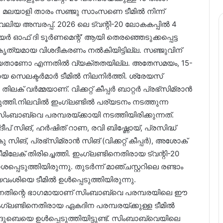
ു. മലയാളി താരം സഞ്ജു സാംസണെ ടീമിൽ നിന്ന്
ലിയ അമ്പരപ്പ്. 2026 ലെ ട്വന്റി-20 ലോകകപ്പിൽ 4
 ഓഫ് ദി ടൂർണമെന്റ്’ ആയി തെരഞ്ഞെടുക്കപ്പെട്ട
ൃത്യമായ വിശദീകരണം നൽകിയിട്ടില്ല. സഞ്ജുവിന്
ിയതാണോ എന്നതിൽ വ്യക്തതയില്ല. അതേസമയം, 15-
 സെലക്ടർമാർ ടീമിൽ നിലനിർത്തി. ശ്രേയസ്
ിലക് വർമ്മയാണ്. വിക്കറ്റ് കീപ്പർ ബാറ്റർ പ്രഭ്സിമ്രാൻ
പ്പുത്തി.നിലവിൽ ഇംഗ്ലണ്ടിൽ പര്യടനം നടത്തുന്ന
ംബാബ്‌വെ പരമ്പരയ്ക്കായി നടത്തിയിരിക്കുന്നത്.
 സിങ്, ഹർഷിത് റാണ, രവി ബിഷ്ണോയ്, പ്രസിദ്ധ്
്കു സിങ്, പ്രഭ്സിമ്രാൻ സിങ് (വിക്കറ്റ് കീപ്പർ), അശോക്
ിലേക് തിരിച്ചെത്തി. ഇംഗ്ലണ്ടിനെതിരായ ട്വന്റി-20
െടുത്തിയിരുന്നു. തുടർന്ന് മാഞ്ചസ്റ്ററിലെ രണ്ടാം
ംശിയെ ടീമിൽ ഉൾപ്പെടുത്തിയിരുന്നു.
തിന്റെ ഭാഗമായാണ് സിംബാബ്‌വെ പരമ്പരയിലെ ഈ
ഗ്ലണ്ടിനെതിരായ ഏകദിന പരമ്പരയ്ക്കുള്ള ടീമിൽ
വം ദുബെയെ ഉൾപ്പെടുത്തിയിട്ടുണ്ട്. സിംബാബ്‌വെയിലെ