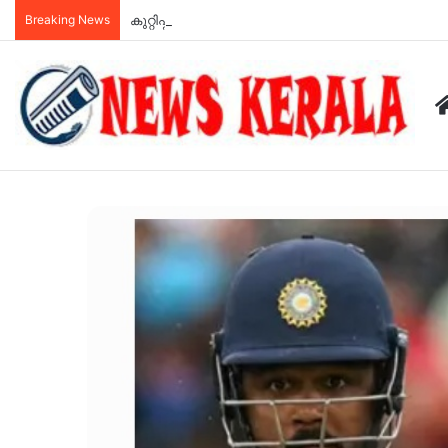
Breaking News
കുറ്റിപ്പുറം ബസ് അപകടം: അമിതവേഗമാണ് അപകടകാ