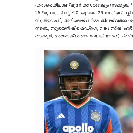
ഹരാരെയിലാണ് മൂന്ന് മത്സരങ്ങളും നടക്കുക. *ഒ
25 *മൂന്നാം ട്വന്റി-20: ജൂലൈ 26 ഇന്ത്യൻ സ്
സൂര്യവംശി, അഭിഷേക് ശർമ്മ, തിലക് വർമ്മ (വൈ
ദുബെ, സൂര്യൻഷ് ഷെഡ്ഗെ, റിങ്കു സിങ്, ഹർ
താക്കൂർ, അശോക് ശർമ്മ, മായങ്ക് യാദവ്, പ്രഭ്സിമ