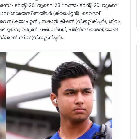
ന്നാം ട്വന്റി-20: ജൂലൈ 23 *രണ്ടാം ട്വന്റി-20: ജൂലൈ
ക്വാഡ്‌ ശ്രേയസ് അയ്യർ (ക്യാപ്റ്റൻ), വൈഭവ്
സ് ക്യാപ്റ്റൻ), ഇഷാൻ കിഷൻ (വിക്കറ്റ് കീപ്പർ), ശിവം
ഷ് ദുബെ, വരുൺ ചക്രവർത്തി, പ്രിൻസ് യാദവ്, യാഷ്
്രാൻ സിങ് (വിക്കറ്റ് കീപ്പർ).