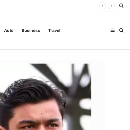
Se
Sideba
Se
Auto
Business
Travel