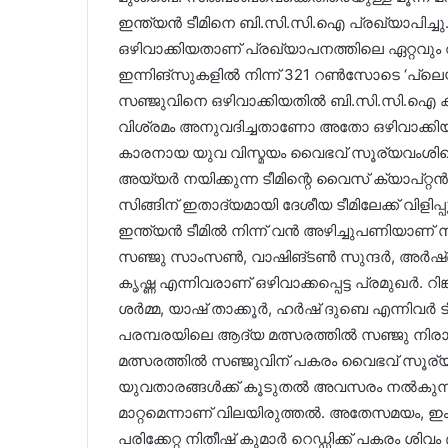
ഇന്ത്യൻ ടീമിനെ ബി.സി.സി.ഐ പ്രഖ്യാപിച്ച
ഒഴിവാക്കിയതാണ് പ്രഖ്യാപനത്തിലെ ഏറ്റവും വ
ഇന്നിങ്സുകളിൽ നിന്ന് 321 റൺസോടെ ‘പ്ലെയർ
സഞ്ജുവിനെ ഒഴിവാക്കിയതിൽ ബി.സി.സി.ഐ ക
വിശ്രമം അനുവദിച്ചതാണോ അതോ ഒഴിവാക്ക
കാരനായ യുവ വിസ്മയം വൈഭവ് സൂര്യവംശിയെ
അയ്യർ നയിക്കുന്ന ടീമിന്റെ വൈസ് ക്യാപ്റ്റൻ ത
സിങ്ങിന് ഇതാദ്യമായി ദേശീയ ടീമിലേക്ക് വിളി
ഇന്ത്യൻ ടീമിൽ നിന്ന് വൻ അഴിച്ചുപണിയാണ് സി
സഞ്ജു സാംസൺ, വാഷിങ്ടൺ സുന്ദർ, അർഷ്ദീപ്
കൃഷ്ണ എന്നിവരാണ് ഒഴിവാക്കപ്പെട്ട പ്രമുഖർ. റിങ
ശർമ്മ, യാഷ് താക്കൂർ, ഹർഷ് ദുബെ എന്നിവർ ടീമ
പരമ്പരയിലെ ആദ്യ മത്സരത്തിൽ സഞ്ജു നിരാശപ്പ
മത്സരത്തിൽ സഞ്ജുവിന് പകരം വൈഭവ് സൂര്യവ
യുവതാരങ്ങൾക്ക് കൂടുതൽ അവസരം നൽകുന്ന
മാറ്റമെന്നാണ് വിലയിരുത്തൽ. അതേസമയം, ഇം
പരിക്കേറ്റ നിതീഷ് കുമാർ റെഡ്ഡിക്ക് പകരം ശി