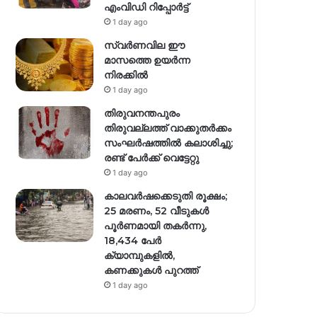
എംവിഡി റിപ്പോർട്ട്
1 day ago
സ്വര്‍ണവില ഈ
മാസത്തെ ഉയര്‍ന്ന
നിരക്കില്‍
1 day ago
തിരുവനന്തപുരം
തിരുവല്ലത്ത് വാക്കുതർക്കം
സംഘർഷത്തിൽ കലാശിച്ചു;
രണ്ട് പേർക്ക് വെട്ടേറ്റു
1 day ago
കാലവർഷക്കെടുതി രൂക്ഷം;
25 മരണം, 52 വീ‌ടുകൾ
പൂർണമായി തകർന്നു,
18,434 പേർ
ക്യാമ്പുകളിൽ,
കണക്കുകൾ പുറത്ത്
1 day ago