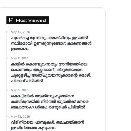
Most Viewed
May 15, 2026
പുലർച്ചെ മൂന്നിനും അഞ്ചിനും ഇടയിൽ
സ്ഥിരമായി ഉണരുന്നുണ്ടോ?; കാരണങ്ങള്‍
ഇതാകാം…
May 8, 2026
കാട്ടിൽ കൊണ്ടുവന്നതും അനിയത്തിയെ
കൊന്നതും അച്ഛനാണ്’; ക്രൂരതയുടെ
ചുരുളഴിച്ച് അഞ്ചുവയസുകാരന്റെ മൊഴി,
പിതാവ് പിടിയിൽ
May 8, 2026
കൊച്ചിയിൽ ആൺസുഹൃത്തിനെ
കത്തിമുനയിൽ നിർത്തി യുവതിക്ക് നേരെ
ബലാത്സംഗ​ ശ്രമം; രണ്ടുപേർ പിടിയിൽ
May 12, 2026
വീട് നിറയെ പാമ്പുകൾ, തലചായ്ക്കാൻ
ഇടമില്ലാതെ കുടുംബം