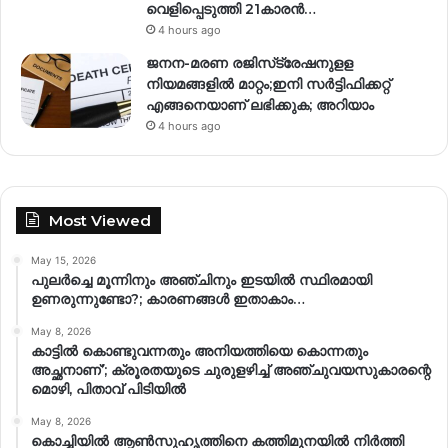
വെളിപ്പെടുത്തി 21കാരന്‍…
4 hours ago
ജനന-മരണ രജിസ്‌ട്രേഷനുളള
നിയമങ്ങളില്‍ മാറ്റം;ഇനി സര്‍ട്ടിഫിക്കറ്റ്
എങ്ങനെയാണ് ലഭിക്കുക; അറിയാം
4 hours ago
Most Viewed
May 15, 2026
പുലർച്ചെ മൂന്നിനും അഞ്ചിനും ഇടയിൽ സ്ഥിരമായി
ഉണരുന്നുണ്ടോ?; കാരണങ്ങള്‍ ഇതാകാം…
May 8, 2026
കാട്ടിൽ കൊണ്ടുവന്നതും അനിയത്തിയെ കൊന്നതും
അച്ഛനാണ്’; ക്രൂരതയുടെ ചുരുളഴിച്ച് അഞ്ചുവയസുകാരന്റെ
മൊഴി, പിതാവ് പിടിയിൽ
May 8, 2026
കൊച്ചിയിൽ ആൺസുഹൃത്തിനെ കത്തിമുനയിൽ നിർത്തി