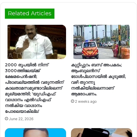
Related Articles
2000 രൂപയിൽ നിന്ന്
കുറ്റിപ്പുറം ബസ് അപകടം;
3000ത്തിലേയ്ക്ക്
ആംബുലൻസ്
ക്ഷേമപെൻഷൻ;
ടോൾപ്ലാസയിൽ കുടുങ്ങി,
പ്രാബല്യത്തിൽ വരുന്നതിന്
വഴി തുറന്നു
കാലതാമസമുണ്ടാവില്ലെന്ന്
നല്‍കിയില്ലെന്നാണ്
മുഖ്യമന്ത്രി; ‘യുഡിഎഫ്
ആരോപണം.
വാഗ്ദാനം എൽഡിഎഫ്
2 weeks ago
നൽകിയ വാഗ്ദാനം
പോലെയാകില്ല‘
June 22, 2026