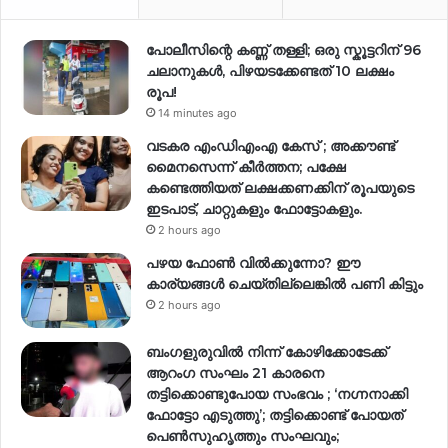
പോലീസിന്റെ കണ്ണ് തള്ളി; ഒരു സ്കൂട്ടറിന് 96
ചലാനുകൾ, പിഴയടക്കേണ്ടത് 10 ലക്ഷം
രൂപ!
14 minutes ago
വടകര എംഡിഎംഎ കേസ് ; അക്കൗണ്ട്
മൈനസെന്ന് കീർത്തന; പക്ഷേ
കണ്ടെത്തിയത് ലക്ഷക്കണക്കിന് രൂപയുടെ
ഇടപാട്, ചാറ്റുകളും ഫോട്ടോകളും.
2 hours ago
പഴയ ഫോൺ വിൽക്കുന്നോ? ഈ
കാര്യങ്ങൾ ചെയ്തില്ലെങ്കിൽ പണി കിട്ടും
2 hours ago
ബംഗളുരുവിൽ നിന്ന് കോഴിക്കോടേക്ക്
ആറംഗ സംഘം 21 കാരനെ
തട്ടിക്കൊണ്ടുപോയ സംഭവം ; ‘നഗ്നനാക്കി
ഫോട്ടോ എടുത്തു’; തട്ടിക്കൊണ്ട് പോയത്
പെണ്‍സുഹൃത്തും സംഘവും;