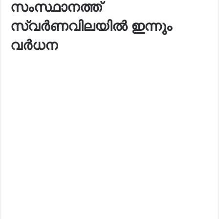
സംസ്ഥാനത്ത്
സ്വർണവിലയിൽ ഇന്നും
വർധന