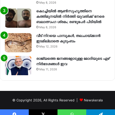
May 8, 2026
കൊച്ചിയിൽ ആൺസുഹൃത്തിനെ
കത്തിമുനയിൽ നിർത്തി യുവതിക്ക് നേരെ
ബലാത്സംഗ​ ശ്രമം; രണ്ടുപേർ പിടിയിൽ
May 8, 2026
വീട് നിറയെ പാമ്പുകൾ, തലചായ്ക്കാൻ
ഇടമില്ലാതെ കുടുംബം
May 12, 2026
രാജ്യത്തെ ജനങ്ങളോടുള്ള മോദിയുടെ ഏഴ്
നിര്‍ദേശങ്ങള്‍ ഇവ
May 11, 2026
© Copyright 2026, All Rights Reserved |
Newskerala