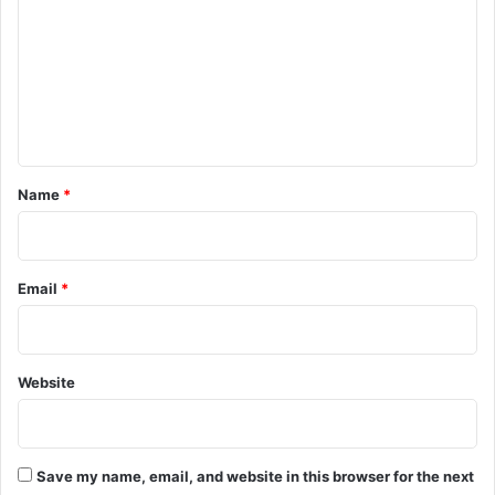
m
m
e
n
t
*
Name
*
Email
*
Website
Save my name, email, and website in this browser for the next