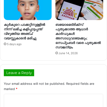
കുര്‍കുറെ പാക്കറ്റിനുള്ളില്‍
ബയോമെട്രിക്‌സ്
നിന്ന് ലഭിച്ച കളിപ്പാട്ടപ്പന്ത്
പുതുക്കാത്ത ആധാര്‍
വിഴുങ്ങിയ അഞ്ച്
കാര്‍ഡുകള്‍
വയസ്സുകാരന്‍ മരിച്ചു
അസാധുവായേക്കും;
സെപ്റ്റംബര്‍ വരെ പുതുക്കല്‍
5 days ago
സൗജന്യം
June 14, 2026
Leave a Reply
Your email address will not be published.
Required fields are
marked
*
C
o