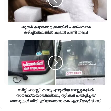
ഷുഗർ കട്ടാണോ; ഇത്തിരി പഞ്ചസാര
കഴിച്ചില്ലെങ്കിൽ കുടൽ പണി തരും!
സിറ്റി ഫാസ്റ്റ് എന്നു എഴുതിയ ബസ്സുകളിൽ
സൗജന്യയാത്രയില്ല; സ്റ്റിക്കർ പതിപ്പിച്ചത്
ബസുകൾ തിരിച്ചറിയാനെന്ന് കെ.എസ്.ആർ.ടി.സി