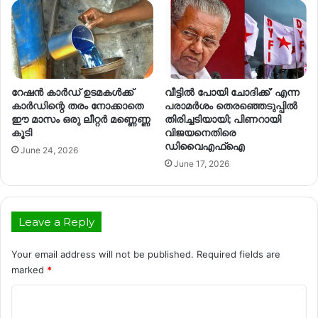
റേഷൻ കാർഡ് ഉടമകൾക്ക്
വീട്ടിൽ പോയി ചോദിക്ക്’ എന്ന
കാർഡിന്റെ തരം നോക്കാതെ
പരാമർശം തെരഞ്ഞെടുപ്പിൽ
ഈ മാസം ഒരു ലീറ്റർ മണ്ണെണ്ണ
തിരിച്ചടിയായി; പിണറായി
കൂടി
വിജയനെതിരെ
ഡിവൈഎഫ്ഐ
June 24, 2026
June 17, 2026
Leave a Reply
Your email address will not be published.
Required fields are
marked
*
C
o