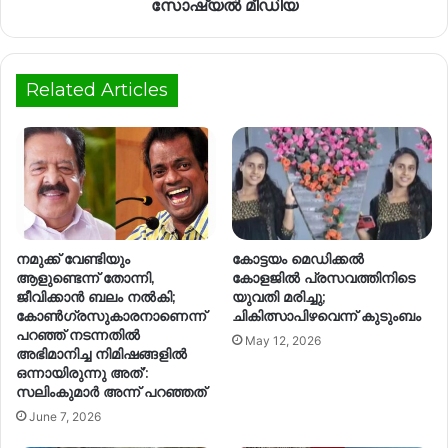
സോഷ്യൽ മീഡിയ
Related Articles
നമുക്ക് വേണ്ടിയും
കോട്ടയം മെഡിക്കല്‍
ആളുണ്ടെന്ന് തോന്നി,
കോളജില്‍ പ്രസവത്തിനിടെ
ജീവിക്കാൻ ബലം നൽകി;
യുവതി മരിച്ചു;
കോൺ​ഗ്രസുകാരനാണെന്ന്
ചികിത്സാപിഴവെന്ന് കുടുംബം
പറഞ്ഞ് നടന്നതിൽ
May 12, 2026
അഭിമാനിച്ച നിമിഷങ്ങളിൽ
ഒന്നായിരുന്നു അത്’:
സലിംകുമാര്‍ അന്ന് പറഞ്ഞത്
June 7, 2026