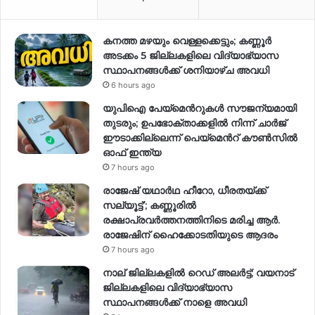
കനത്ത മഴയും വെള്ളക്കെട്ടും; കണ്ണൂർ
അടക്കം 5 ജില്ലകളിലെ വിദ്യാഭ്യാസ
സ്ഥാപനങ്ങള്‍ക്ക് ശനിയാഴ്ച അവധി
6 hours ago
യുപിഐ പേയ്മെന്‍റുകൾ സൗജന്യമായി
തുടരും; ഉപഭോക്താക്കളിൽ നിന്ന് ചാർജ്
ഈടാക്കില്ലെന്ന് പെയ്മെന്‍റ് കൗൺസിൽ
ഓഫ് ഇന്ത്യ
7 hours ago
രാജേഷ് യഥാര്‍ഥ ഹീറോ, ധീരതയ്ക്ക്
സല്യൂട്ട്’; കണ്ണൂരിൽ
രക്ഷാപ്രവര്‍ത്തനത്തിനിടെ മരിച്ച ആര്‍.
രാജേഷിന് ഹൈക്കോടതിയുടെ ആദരം
7 hours ago
നാല് ജില്ലകളിൽ റെഡ് അലർട്ട്; വയനാട്
ജില്ലകളിലെ വിദ്യാഭ്യാസ
സ്ഥാപനങ്ങൾക്ക് നാളെ അവധി