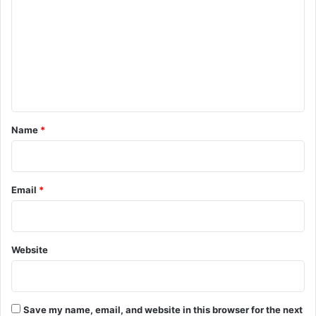
m
m
e
n
t
*
Name
*
Email
*
Website
Save my name, email, and website in this browser for the next