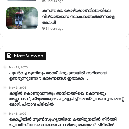
8 hours ago
കനത്ത മഴ; കോഴിക്കോട് ജില്ലയിലെ
വിദ്യാഭ്യാസ സ്ഥാപനങ്ങൾക്ക് നാളെ
അവധി
8 hours ago
Most Viewed
May 15, 2026
പുലർച്ചെ മൂന്നിനും അഞ്ചിനും ഇടയിൽ സ്ഥിരമായി
ഉണരുന്നുണ്ടോ?; കാരണങ്ങള്‍ ഇതാകാം…
May 8, 2026
കാട്ടിൽ കൊണ്ടുവന്നതും അനിയത്തിയെ കൊന്നതും
അച്ഛനാണ്’; ക്രൂരതയുടെ ചുരുളഴിച്ച് അഞ്ചുവയസുകാരന്റെ
മൊഴി, പിതാവ് പിടിയിൽ
May 8, 2026
കൊച്ചിയിൽ ആൺസുഹൃത്തിനെ കത്തിമുനയിൽ നിർത്തി
യുവതിക്ക് നേരെ ബലാത്സംഗ​ ശ്രമം; രണ്ടുപേർ പിടിയിൽ