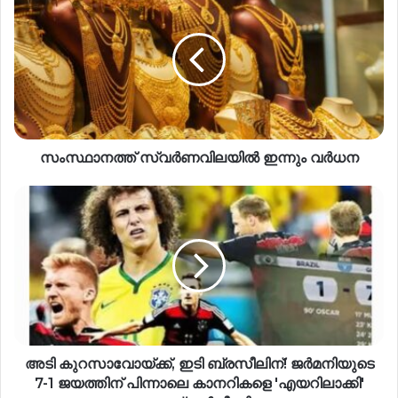
സംസ്ഥാനത്ത് സ്വർണവിലയിൽ ഇന്നും വർധന
അടി കുറസാവോയ്ക്ക്, ഇടി ബ്രസീലിന്! ജർമനിയുടെ
7-1 ജയത്തിന് പിന്നാലെ കാനറികളെ 'എയറിലാക്കി'