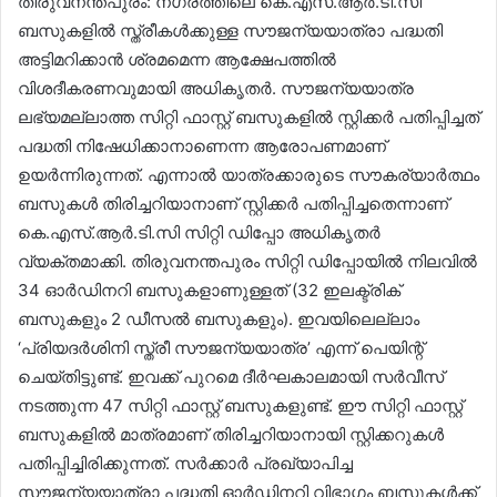
തിരുവനന്തപുരം: നഗരത്തിലെ കെ.എസ്.ആർ.ടി.സി
ബസുകളിൽ സ്ത്രീകൾക്കുള്ള സൗജന്യയാത്രാ പദ്ധതി
അട്ടിമറിക്കാൻ ശ്രമമെന്ന ആക്ഷേപത്തിൽ
വിശദീകരണവുമായി അധികൃതർ. സൗജന്യയാത്ര
ലഭ്യമല്ലാത്ത സിറ്റി ഫാസ്റ്റ് ബസുകളിൽ സ്റ്റിക്കർ പതിപ്പിച്ചത്
പദ്ധതി നിഷേധിക്കാനാണെന്ന ആരോപണമാണ്
ഉയർന്നിരുന്നത്. എന്നാൽ യാത്രക്കാരുടെ സൗകര്യാർത്ഥം
ബസുകൾ തിരിച്ചറിയാനാണ് സ്റ്റിക്കർ പതിപ്പിച്ചതെന്നാണ്
കെ.എസ്.ആർ.ടി.സി സിറ്റി ഡിപ്പോ അധികൃതർ
വ്യക്തമാക്കി. തിരുവനന്തപുരം സിറ്റി ഡിപ്പോയിൽ നിലവിൽ
34 ഓർഡിനറി ബസുകളാണുള്ളത് (32 ഇലക്ട്രിക്
ബസുകളും 2 ഡീസൽ ബസുകളും). ഇവയിലെല്ലാം
‘പ്രിയദർശിനി സ്ത്രീ സൗജന്യയാത്ര’ എന്ന് പെയിന്റ്
ചെയ്തിട്ടുണ്ട്. ഇവക്ക് പുറമെ ദീർഘകാലമായി സർവീസ്
നടത്തുന്ന 47 സിറ്റി ഫാസ്റ്റ് ബസുകളുണ്ട്. ഈ സിറ്റി ഫാസ്റ്റ്
ബസുകളിൽ മാത്രമാണ് തിരിച്ചറിയാനായി സ്റ്റിക്കറുകൾ
പതിപ്പിച്ചിരിക്കുന്നത്. സർക്കാർ പ്രഖ്യാപിച്ച
സൗജന്യയാത്രാ പദ്ധതി ഓർഡിനറി വിഭാഗം ബസുകൾക്ക്