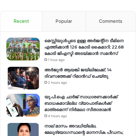
Recent
Popular
Comments
മെസ്സിയുൾപ്പടെ ഉള്ള അർജന്റീന ടീമിനെ
എത്തിക്കാൻ 126 കോടി കൈമാറി; 22.68
കോടി ജിഎസ്ടി അടയ്ക്കാൻ സമൻസ്
1 hour ago
അർജുൻ ആയങ്കി ജയിലിലേക്ക്; 14
ദിവസത്തേക്ക് റിമാൻഡ് ചെയ്തു
2 hours ago
യു.പി.ഐ ചാർജ് സാധാരണക്കാർക്ക്
ബാധകമാവില്ല: വ്യാപാരികൾക്ക്
മാത്രമെന്ന് നിർമലാ സീതാരാമൻ
4 hours ago
നാല് മാസം അവധിയില്ല,
മേലുദ്യോഗസ്ഥന്റെ മാനസിക പീഡനം;