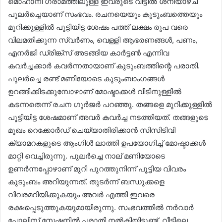
മൊഹാനി ഗ്രാമത്തിലുള്ള ഇവരുടെ വീട്ടിൽ ശനിയാഴ്ച
പുലർച്ചെയാണ് സംഭവം. രചനയെയും കുടുംബത്തെയും
മുറിക്കുള്ളിൽ പൂട്ടിയിട്ട ശേഷം പത്ത് ലക്ഷം രൂപ വരെ
വിലമതിക്കുന്ന സ്വർണം, വെള്ളി ആഭരണങ്ങൾ, പണം,
എനർജി ഡ്രിങ്ക്സ് അടങ്ങിയ കാർട്ടൺ എന്നിവ
കവർച്ചക്കാർ കവർന്നതായാണ് കുടുംബത്തിന്റെ പരാതി.
പുലർച്ചെ രണ്ട് മണിയോടെ കുടുംബാംഗങ്ങൾ
ഉറങ്ങിക്കിടക്കുമ്പോഴാണ് മോഷ്ടാക്കൾ വീടിനുള്ളിൽ
കടന്നതെന്ന് രചന ഗുർജർ പറഞ്ഞു. തങ്ങളെ മുറിക്കുള്ളിൽ
പൂട്ടിയിട്ട ശേഷമാണ് അവർ കവർച്ച നടത്തിയത്. തങ്ങളുടെ
മുഖം റെക്കോർഡ് ചെയ്യാതിരിക്കാൻ സിസിടിവി
ക്യാമറകളുടെ ആംഗിൾ ലാത്തി ഉപയോഗിച്ച് മോഷ്ടാക്കൾ
മാറ്റി വെച്ചിരുന്നു. പുലർച്ചെ നാല് മണിയോടെ
ഉണർന്നപ്പോഴാണ് മുറി പുറത്തുനിന്ന് പൂട്ടിയ വിവരം
കുടുംബം അറിയുന്നത്. തുടർന്ന് ബന്ധുക്കളെ
വിവരമറിയിക്കുകയും അവർ എത്തി ഇവരെ
രക്ഷപ്പെടുത്തുകയുമായിരുന്നു. സംഭവത്തിൽ നർവാർ
പോലീസ് സ്റ്റേഷനിൽ പരാതി നൽകിയിട്ടുണ്ട്. വീട്ടിലെ