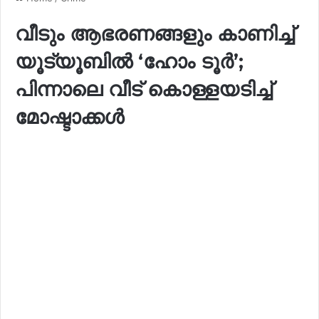
വീടും ആഭരണങ്ങളും കാണിച്ച്
യൂട്യൂബിൽ ‘ഹോം ടൂർ’;
പിന്നാലെ വീട് കൊള്ളയടിച്ച്
മോഷ്ടാക്കൾ