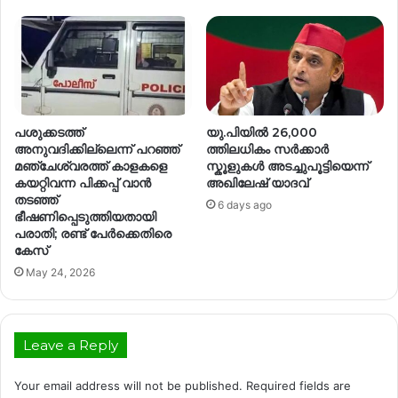
പശുക്കടത്ത്
യു.പിയിൽ 26,000
അനുവദിക്കില്ലെന്ന് പറഞ്ഞ്
ത്തിലധികം സർക്കാർ
മഞ്ചേശ്വരത്ത് കാളകളെ
സ്കൂളുകൾ അടച്ചുപൂട്ടിയെന്ന്
കയറ്റിവന്ന പിക്കപ്പ് വാൻ
അഖിലേഷ് യാദവ്
തടഞ്ഞ്
6 days ago
ഭീഷണിപ്പെടുത്തിയതായി
പരാതി; രണ്ട് പേർക്കെതിരെ
കേസ്
May 24, 2026
Leave a Reply
Your email address will not be published.
Required fields are