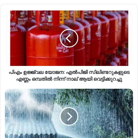
പിഎം ഉജ്ജ്വല യോജന: എൽപിജി സിലിണ്ടറുകളുടെ
എണ്ണം ഒമ്പതിൽ നിന്ന് നാല് ആയി വെട്ടിക്കുറച്ചു