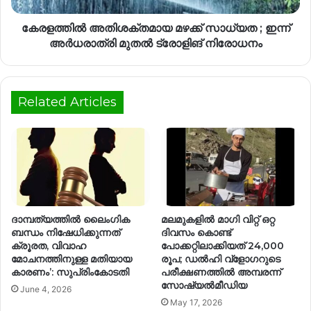
കേരളത്തിൽ അതിശക്തമായ മഴക്ക് സാധ്യത ; ഇന്ന്
അർധരാത്രി മുതൽ ട്രോളിങ് നിരോധനം
Related Articles
ദാമ്പത്യത്തില്‍ ലൈംഗിക
മലമുകളിൽ മാഗി വിറ്റ് ഒറ്റ
ബന്ധം നിഷേധിക്കുന്നത്
ദിവസം കൊണ്ട്
ക്രൂരത, വിവാഹ
പോക്കറ്റിലാക്കിയത് 24,000
മോചനത്തിനുള്ള മതിയായ
രൂപ; ഡൽഹി വ്ളോഗറുടെ
കാരണം’: സുപ്രിംകോടതി
പരീക്ഷണത്തിൽ അമ്പരന്ന്
സോഷ്യൽമീഡിയ
June 4, 2026
May 17, 2026