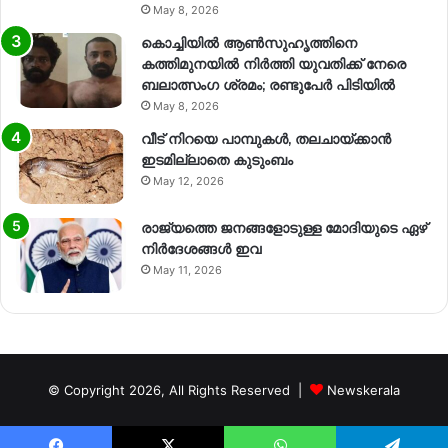
May 8, 2026
കൊച്ചിയിൽ ആൺസുഹൃത്തിനെ
കത്തിമുനയിൽ നിർത്തി യുവതിക്ക് നേരെ
ബലാത്സംഗ​ ശ്രമം; രണ്ടുപേർ പിടിയിൽ
May 8, 2026
വീട് നിറയെ പാമ്പുകൾ, തലചായ്ക്കാൻ
ഇടമില്ലാതെ കുടുംബം
May 12, 2026
രാജ്യത്തെ ജനങ്ങളോടുള്ള മോദിയുടെ ഏഴ്
നിര്‍ദേശങ്ങള്‍ ഇവ
May 11, 2026
© Copyright 2026, All Rights Reserved |
Newskerala