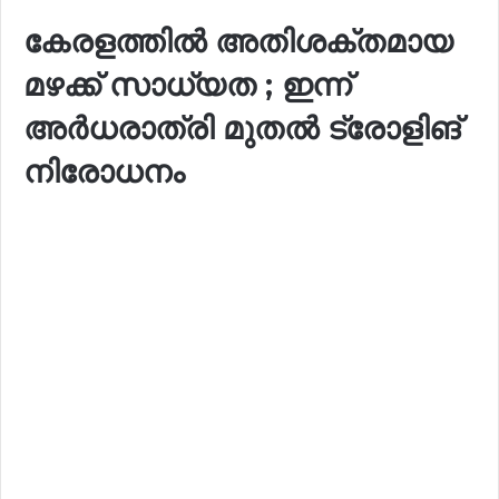
കേരളത്തിൽ അതിശക്തമായ
മഴക്ക് സാധ്യത ; ഇന്ന്
അർധരാത്രി മുതൽ ട്രോളിങ്
നിരോധനം