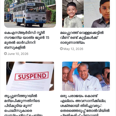
കെഎസ്‍ആര്‍ടിസി സ്ത്രീ
മലപ്പുറത്ത് വെള്ളക്കെട്ടില്‍
സൗജന്യ യാത്ര ജൂൺ 15
വീണ് രണ്ട് കുട്ടികള്‍ക്ക്
മുതൽ ഓര്‍ഡിനറി
ദാരുണാന്ത്യം
ബസുകളിൽ
May 12, 2026
June 10, 2026
തൃപ്പൂണിത്തുറയിൽ
ഒരു പരാജയം കൊണ്ട്
മദ്യപിക്കുന്നതിനിടെ
എല്ലാം അവസാനിക്കില്ല,
പിടികൂടിയ മൂന്ന്
ശക്തമായി തിരിച്ചുവരും’:
പൊലീസുകാരെ
തെരഞ്ഞെടുപ്പ് തോൽവിയിൽ
സസ്പെൻഡ് ചെയ്തു
പ്രതികരിച്ച് പിണറായി