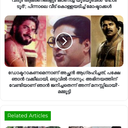
വീടും ആഭരണങ്ങളും കാണിച്ച് യൂട്യൂബിൽ 'ഹോം
ടൂർ'; പിന്നാലെ വീട് കൊള്ളയടിച്ച് മോഷ്ടാക്കൾ
ഡോക്ടറാകണമെന്നാണ് അച്ഛൻ ആഗ്രഹിച്ചത്, പക്ഷേ
ഞാൻ വക്കീലായി, ഒടുവിൽ നടനും; അഭിനയത്തിന്
വേണ്ടിയാണ് ഞാൻ ജനിച്ചതെന്ന് അന്ന് മനസ്സിലായി’-
മമ്മൂട്ടി
Related Articles