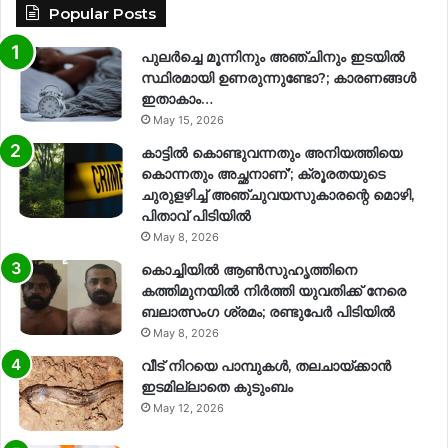
Popular Posts
പുലർച്ചെ മൂന്നിനും അഞ്ചിനും ഇടയിൽ
സ്ഥിരമായി ഉണരുന്നുണ്ടോ?; കാരണങ്ങള്‍
ഇതാകാം…
May 15, 2026
കാട്ടിൽ കൊണ്ടുവന്നതും അനിയത്തിയെ
കൊന്നതും അച്ഛനാണ്’; ക്രൂരതയുടെ
ചുരുളഴിച്ച് അഞ്ചുവയസുകാരന്റെ മൊഴി,
പിതാവ് പിടിയിൽ
May 8, 2026
കൊച്ചിയിൽ ആൺസുഹൃത്തിനെ
കത്തിമുനയിൽ നിർത്തി യുവതിക്ക് നേരെ
ബലാത്സംഗ​ ശ്രമം; രണ്ടുപേർ പിടിയിൽ
May 8, 2026
വീട് നിറയെ പാമ്പുകൾ, തലചായ്ക്കാൻ
ഇടമില്ലാതെ കുടുംബം
May 12, 2026