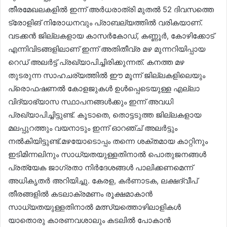
തീരമേഖലകളിൽ ഇന്ന് അർധരാത്രി മുതൽ 52 ദിവസത്തെ
ട്രോളിങ് നിരോധനവും പ്രാബല്യത്തിൽ വരികയാണ്.
വടക്കൻ ജില്ലകളായ കാസർകോഡ്, കണ്ണൂർ, കോഴിക്കോട്
എന്നിവിടങ്ങളിലാണ് ഇന്ന് അതിതീവ്ര മഴ മുന്നറിയിപ്പായ
റെഡ് അലർട്ട് പ്രഖ്യാപിച്ചിരിക്കുന്നത്. കനത്ത മഴ
തുടരുന്ന സാഹചര്യത്തിൽ ഈ മൂന്ന് ജില്ലകളിലെയും
പ്രൊഫഷണൽ കോളജുകൾ ഉൾപ്പെടെയുള്ള എല്ലാ
വിദ്യാഭ്യാസ സ്ഥാപനങ്ങൾക്കും ഇന്ന് അവധി
പ്രഖ്യാപിച്ചിട്ടുണ്ട്. കൂടാതെ, തൊട്ടടുത്ത ജില്ലകളായ
മലപ്പുറത്തും വയനാടും ഇന്ന് ഓറഞ്ച് അലർട്ടും
നൽകിയിട്ടുണ്ട്.മഴയോടൊപ്പം തന്നെ ശക്തമായ കാറ്റിനും
ഇടിമിന്നലിനും സാധ്യതയുള്ളതിനാൽ പൊതുജനങ്ങൾ
പ്രത്യേക ജാഗ്രതാ നിർദേശങ്ങൾ പാലിക്കണമെന്ന്
അധികൃതർ അറിയിച്ചു. കേരള, കർണാടക, ലക്ഷദ്വീപ്
തീരങ്ങളിൽ കടലാക്രമണം രൂക്ഷമാകാൻ
സാധ്യതയുള്ളതിനാൽ മത്സ്യത്തൊഴിലാളികൾ
യാതൊരു കാരണവശാലും കടലിൽ പോകാൻ