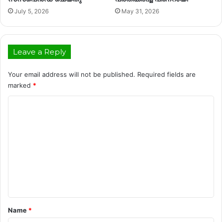
July 5, 2026
May 31, 2026
Leave a Reply
Your email address will not be published.
Required fields are
marked
*
C
o
m
m
e
n
t
*
Name
*