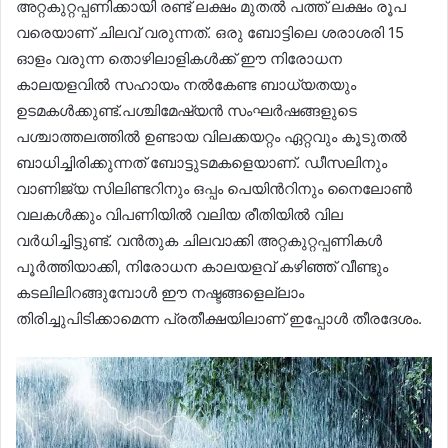
അറ്റകുറ്റപ്പണിക്കായി രണ്ട് ലക്ഷം മുതൽ പത്ത് ലക്ഷം രൂപ
വരെയാണ് ചിലവ് വരുന്നത്. ഒരു ബോട്ടിലെ ശരാശരി 15
ഓളം വരുന്ന തൊഴിലാളികൾക്ക് ഈ നിരോധന
കാലയളവിൽ സഹായം നൽകേണ്ട ബാധ്യതയും
ഉടമകൾക്കുണ്ട്.പശ്ചിമേഷ്യൻ സംഘർഷങ്ങളുടെ
പശ്ചാത്തലത്തിൽ ഉണ്ടായ വിലക്കയറ്റം ഏറ്റവും കൂടുതൽ
ബാധിച്ചിരിക്കുന്നത് ബോട്ടുടമകളെയാണ്. ഡീസലിനും
വാണിജ്യ സിലിണ്ടറിനും ഒപ്പം പെയിൻറിനും നൈലോൺ
വലകൾക്കും വിപണിയിൽ വലിയ രീതിയിൽ വില
വർധിച്ചിട്ടുണ്ട്. വൻതുക ചിലവാക്കി അറ്റകുറ്റപ്പണികൾ
പൂർത്തിയാക്കി, നിരോധന കാലയളവ് കഴിഞ്ഞ് വീണ്ടും
കടലിലിറങ്ങുമ്പോൾ ഈ നഷ്ടങ്ങളെല്ലാം
തിരിച്ചുപിടിക്കാമെന്ന പ്രതീക്ഷയിലാണ് ഇപ്പോൾ തീരദേശം.