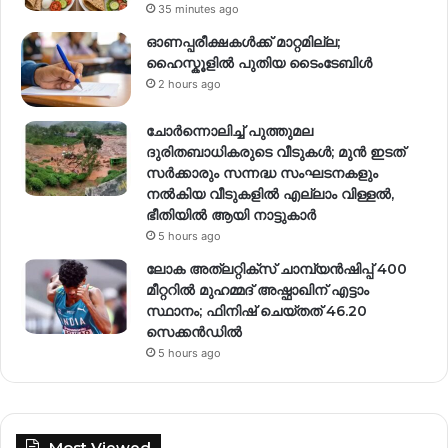
35 minutes ago
ഓണപ്പരീക്ഷകൾക്ക് മാറ്റമില്ല;
ഹൈസ്കൂളിൽ പുതിയ ടൈംടേബിൾ
2 hours ago
ചോർന്നൊലിച്ച് പുത്തുമല
ദുരിതബാധികരുടെ വീടുകൾ; മുൻ ഇടത്
സർക്കാരും സന്നദ്ധ സംഘടനകളും
നൽകിയ വീടുകളിൽ എല്ലാം വിള്ളൽ,
ഭീതിയിൽ ആയി നാട്ടുകാർ
5 hours ago
ലോക അത്‌ലറ്റിക്‌സ് ചാമ്പ്യൻഷിപ്പ് 400
മീറ്ററിൽ മുഹമ്മദ് അഷ്ഫാഖിന് എട്ടാം
സ്ഥാനം; ഫിനിഷ് ചെയ്തത് 46.20
സെക്കൻഡിൽ
5 hours ago
Most Viewed