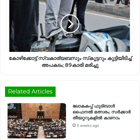
കോഴിക്കോട്ട് സ്വകാര്യബസും സ്‌കൂട്ടറും കൂട്ടിയിടിച്ച്
അപകടം; 89കാരി മരിച്ചു
Related Articles
ലോകകപ്പ് ഫുട്ബാൾ
ഫൈനൽ മത്സരം; സര്‍ക്കാര്‍
തീയറ്ററുകളില്‍ കാണാം
3 weeks ago