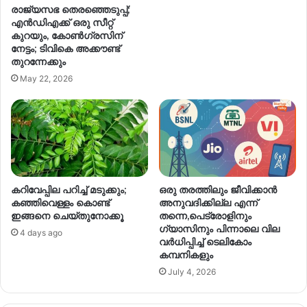
രാജ്യസഭ തെരഞ്ഞെടുപ്പ്;
എൻഡിഎക്ക് ഒരു സീറ്റ്
കുറയും, കോൺഗ്രസിന്
നേട്ടം; ടിവികെ അക്കൗണ്ട്
തുറന്നേക്കും
May 22, 2026
കറിവേപ്പില പറിച്ച് മടുക്കും;
ഒരു തരത്തിലും ജീവിക്കാൻ
കഞ്ഞിവെള്ളം കൊണ്ട്
അനുവദിക്കില്ല എന്ന്
ഇങ്ങനെ ചെയ്തുനോക്കൂ
തന്നെ,പെട്രോളിനും
ഗ്യാസിനും പിന്നാലെ വില
4 days ago
വര്‍ധിപ്പിച്ച്‌ ടെലികോം
കമ്പനികളും
July 4, 2026