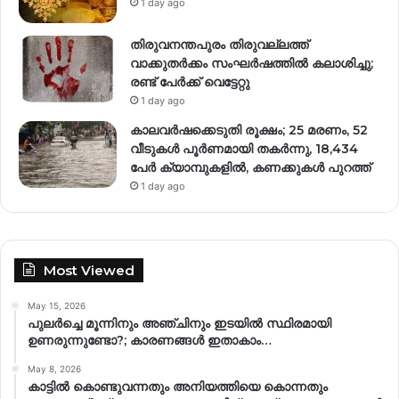
1 day ago
തിരുവനന്തപുരം തിരുവല്ലത്ത്
വാക്കുതർക്കം സംഘർഷത്തിൽ കലാശിച്ചു;
രണ്ട് പേർക്ക് വെട്ടേറ്റു
1 day ago
കാലവർഷക്കെടുതി രൂക്ഷം; 25 മരണം, 52
വീ‌ടുകൾ പൂർണമായി തകർന്നു, 18,434
പേർ ക്യാമ്പുകളിൽ, കണക്കുകൾ പുറത്ത്
1 day ago
Most Viewed
May 15, 2026
പുലർച്ചെ മൂന്നിനും അഞ്ചിനും ഇടയിൽ സ്ഥിരമായി
ഉണരുന്നുണ്ടോ?; കാരണങ്ങള്‍ ഇതാകാം…
May 8, 2026
കാട്ടിൽ കൊണ്ടുവന്നതും അനിയത്തിയെ കൊന്നതും