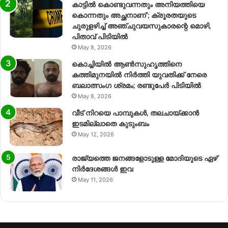
കാട്ടിൽ കൊണ്ടുവന്നതും അനിയത്തിയെ
കൊന്നതും അച്ഛനാണ്’; ക്രൂരതയുടെ
ചുരുളഴിച്ച് അഞ്ചുവയസുകാരന്റെ മൊഴി,
പിതാവ് പിടിയിൽ
May 8, 2026
കൊച്ചിയിൽ ആൺസുഹൃത്തിനെ
കത്തിമുനയിൽ നിർത്തി യുവതിക്ക് നേരെ
ബലാത്സംഗ​ ശ്രമം; രണ്ടുപേർ പിടിയിൽ
May 8, 2026
വീട് നിറയെ പാമ്പുകൾ, തലചായ്ക്കാൻ
ഇടമില്ലാതെ കുടുംബം
May 12, 2026
രാജ്യത്തെ ജനങ്ങളോടുള്ള മോദിയുടെ ഏഴ്
നിര്‍ദേശങ്ങള്‍ ഇവ
May 11, 2026