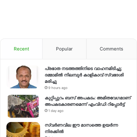
Recent
Popular
Comments
പ്രഭാത നടത്തത്തിനിടെ വാഹനമിടിച്ചു;
ദമ്മാമിൽ നിലമ്പുർ കാളികാവ് സ്വദേശി
മരിച്ചു
9 hours ago
കുറ്റിപ്പുറം ബസ് അപകടം: അമിതവേഗമാണ്
അപകടകാരണമെന്ന് എംവിഡി റിപ്പോർട്ട്
1 day ago
സ്വര്‍ണവില ഈ മാസത്തെ ഉയര്‍ന്ന
നിരക്കില്‍