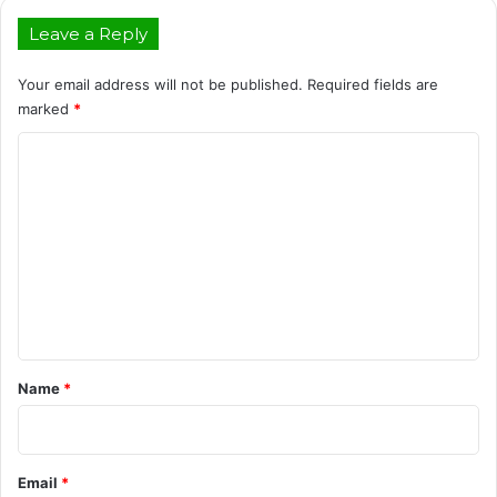
Leave a Reply
Your email address will not be published.
Required fields are
marked
*
C
o
m
m
e
n
t
*
Name
*
Email
*