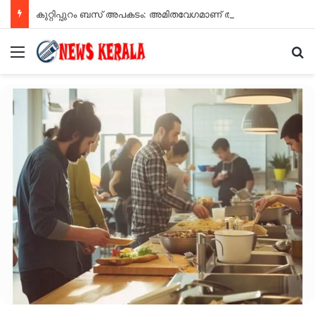
കുറ്റിപ്പുറം ബസ് അപകടം: അമിതവേഗമാണ് അപകടകാരണമെന്ന് എംവിഡി റിപ്പോർട്ട്
Menu
Se