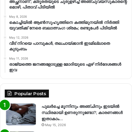
അച്ഛനാണ്’; ക്രൂരതയുടെ ചുരുളഴിച്ച് അഞ്ചുവയസുകാരന്റെ
മൊഴി, പിതാവ് പിടിയിൽ
May 8, 2026
കൊച്ചിയിൽ ആൺസുഹൃത്തിനെ കത്തിമുനയിൽ നിർത്തി
യുവതിക്ക് നേരെ ബലാത്സംഗ​ ശ്രമം; രണ്ടുപേർ പിടിയിൽ
May 12, 2026
വീട് നിറയെ പാമ്പുകൾ, തലചായ്ക്കാൻ ഇടമില്ലാതെ
കുടുംബം
May 11, 2026
രാജ്യത്തെ ജനങ്ങളോടുള്ള മോദിയുടെ ഏഴ് നിര്‍ദേശങ്ങള്‍
ഇവ
Popular Posts
പുലർച്ചെ മൂന്നിനും അഞ്ചിനും ഇടയിൽ
സ്ഥിരമായി ഉണരുന്നുണ്ടോ?; കാരണങ്ങള്‍
ഇതാകാം…
May 15, 2026