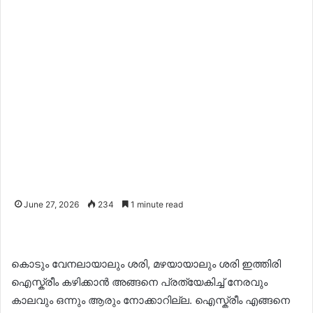
June 27, 2026
234
1 minute read
കൊടും വേനലായാലും ശരി, മഴയായാലും ശരി ഇത്തിരി
ഐസ്ക്രീം കഴിക്കാൻ അങ്ങനെ പ്രത്യേകിച്ച് നേരവും
കാലവും ഒന്നും ആരും നോക്കാറില്ല. ഐസ്ക്രീം എങ്ങനെ