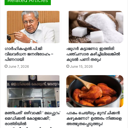
Related Articles
ഗാർഹികഎൽ.പി.ജി
ഷുഗർ കട്ടാണോ; ഇത്തിരി
വിലവർധന ജനദ്രോഹം –
പഞ്ചസാര കഴിച്ചില്ലെങ്കിൽ
പിണറായി
കുടൽ പണി തരും!
June 7, 2026
June 15, 2026
മഞ്ചേരി’ ഒഴിവാക്കി ‘ മലപ്പുറം’
പാകം ചെയ്യും മുമ്പ് ചിക്കൻ
മെഡിക്കൽ കോളജാക്കി’;
കഴുകണോ? ഉത്തരം നിങ്ങളെ
രാത്രിയിൽ
അത്ഭുതപ്പെടുത്തും!