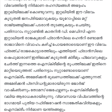
വിഭവത്തിന്റെ നിർമാണ രഹസ്യങ്ങൾ അദ്ദേഹം
ഇറ്റലിയിലേക്ക് കൊണ്ടുവന്നു. ഇറ്റലിയിൽ ഈ വിഭവം
കൂടുതൽ ജനപ്രിയമാവുകയും യൂറോപ്പിലെ മറ്റ്
രാജ്യങ്ങളിലേക്ക് പടരാൻ തുടങ്ങുകയും ചെയ്തു.
പതിനാറാം നൂറ്റാണ്ടിൽ കാതറിൻ ഡി. മെഡിസി എന്ന
ഇറ്റാലിയൻ രാജകുമാരി ഫ്രാൻസിലെ ഹെൻറി രണ്ടാമൻ
രാജാവിനെ വിവാഹം കഴിച്ച് പോയതോടെയാണ് ഈ വിഭവം
ഫ്രഞ്ച് രാജകൊട്ടാരത്തിലും എത്തിയത്. ഫ്രാൻസിലെ
ഷെഫുമാരാണ് ഇതിലേക്ക് കൂടുതൽ ക്രീമും ഫ്ലേവറുകളും
ചേർത്ത് ഇന്നത്തെ ഐസ്‌ക്രീമിന്റെ രൂപത്തിലേക്ക് ഇതിനെ
മാറ്റിയെടുത്തത്. പതിനെട്ടാം നൂറ്റാണ്ടോടെയാണ്
ഐസ്‌ക്രീം അമേരിക്കൻ ഭൂഖണ്ഡത്തിലേക്ക് എത്തുന്നത്.
അമേരിക്കൻ പ്രസിഡന്റുമാരായിരുന്ന ജോർജ്
വാഷിംങ്ടണും തോമസ് ജെഫേഴ്സണും ഐസ്‌ക്രീമിന്റെ
വലിയ ആരാധകരായിരുന്നു. വ്യവസായ വിപ്ലവത്തിന്റെ
ഭാഗമായി പുതിയ റഫ്രിജറേഷൻ സാങ്കേതികവിദ്യകളും
ഐസ്‌ക്രീം നിർമാണ യന്ത്രങ്ങളും