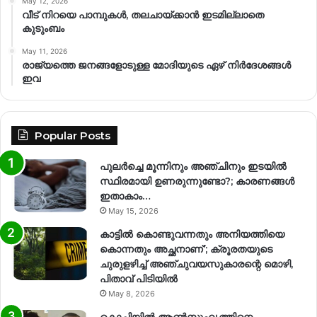
May 12, 2026
വീട് നിറയെ പാമ്പുകൾ, തലചായ്ക്കാൻ ഇടമില്ലാതെ
കുടുംബം
May 11, 2026
രാജ്യത്തെ ജനങ്ങളോടുള്ള മോദിയുടെ ഏഴ് നിര്‍ദേശങ്ങള്‍
ഇവ
Popular Posts
പുലർച്ചെ മൂന്നിനും അഞ്ചിനും ഇടയിൽ
സ്ഥിരമായി ഉണരുന്നുണ്ടോ?; കാരണങ്ങള്‍
ഇതാകാം…
May 15, 2026
കാട്ടിൽ കൊണ്ടുവന്നതും അനിയത്തിയെ
കൊന്നതും അച്ഛനാണ്’; ക്രൂരതയുടെ
ചുരുളഴിച്ച് അഞ്ചുവയസുകാരന്റെ മൊഴി,
പിതാവ് പിടിയിൽ
May 8, 2026
കൊച്ചിയിൽ ആൺസുഹൃത്തിനെ