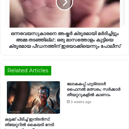
ഒന്നരവയസുകാരനെ അഷ്കർ ക്രൂരമായി മർദിച്ചിട്ടും
അമ്മ തടഞ്ഞില്ല'; ഒരു മാസത്തോളം കുട്ടിയെ
ക്രൂരമായ പീഡനത്തിന് ഇരയാക്കിയെന്നും പോലീസ്
Related Articles
ലോകകപ്പ് ഫുട്ബാൾ
ഫൈനൽ മത്സരം; സര്‍ക്കാര്‍
തീയറ്ററുകളില്‍ കാണാം
3 weeks ago
കട്ടക്ക് പിടിച്ച് ഇന്ദ്രൻസ്;
തിയേറ്ററിൽ കൈയടി നേടി