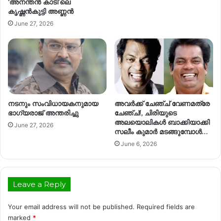
‘അനന്തൻ കാടി’ലെ
കൃഷ്ണൻകുട്ടി അണ്ണൻ
June 27, 2026
നടനും സംവിധായകനുമായ
അവർക്ക് ചേഞ്ച് വേണമത്രേ
ഭാഗ്യരാജ് അന്തരിച്ചു
ചേഞ്ച്!, ചിരിയുടെ
അലയൊലികൾ ബാക്കിയാക്കി
June 27, 2026
സലീം കുമാർ മടങ്ങുമ്പോൾ…
June 6, 2026
Leave a Reply
Your email address will not be published.
Required fields are
marked
*