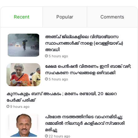
Recent
Popular
Comments
അഞ്ച് ജില്ലകളിലെ വിദ്യാഭ്യാസ
സ്ഥാപനങ്ങൾക്ക് നാളെ (വെള്ളിയാഴ്ച)
അവധി
5 hours ago
ക്ഷേമ പെൻഷൻ വിതരണം ഇനി ബാങ്ക് വഴി;
സഹകരണ സംഘങ്ങളെ ഒഴിവാക്കി
5 hours ago
കുന്നംകുളം ബസ് അപകടം ; മരണം രണ്ടായി, 20 ലേറെ
പേർക്ക് പരിക്ക്
9 hours ago
പ്രഭാത നടത്തത്തിനിടെ വാഹനമിടിച്ചു;
ദമ്മാമിൽ നിലമ്പുർ കാളികാവ് സ്വദേശി
മരിച്ചു
22 hours ago