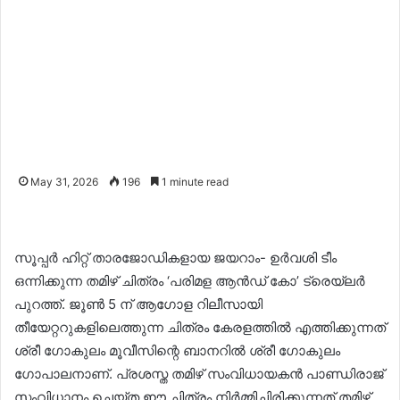
May 31, 2026
196
1 minute read
സൂപ്പർ ഹിറ്റ് താരജോഡികളായ ജയറാം- ഉർവശി ടീം
ഒന്നിക്കുന്ന തമിഴ് ചിത്രം ‘പരിമള ആൻഡ് കോ’ ട്രെയ്‌ലർ
പുറത്ത്. ജൂൺ 5 ന് ആഗോള റിലീസായി
തീയേറ്ററുകളിലെത്തുന്ന ചിത്രം കേരളത്തിൽ എത്തിക്കുന്നത്
ശ്രീ ഗോകുലം മൂവീസിന്റെ ബാനറിൽ ശ്രീ ഗോകുലം
ഗോപാലനാണ്. പ്രശസ്ത തമിഴ് സംവിധായകൻ പാണ്ഡിരാജ്‌
സംവിധാനം ചെയ്ത ഈ ചിത്രം നിർമ്മിച്ചിരിക്കുന്നത് തമിഴ്