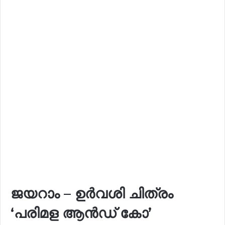
ജയറാം – ഉർവശി ചിത്രം
‘പരിമള ആൻഡ് കോ’