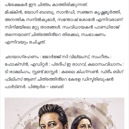
പ്രേക്ഷകർ ഈ ചിത്രം കാത്തിരിക്കുന്നത്.
മിഷ്‌കിൻ, യോഗി ബാബു, സാൻഡി, സഞ്ജന കൃഷ്ണമൂർത്തി,
അനന്തിക സനിൽകുമാർ, സന്തോഷ് ശോഭൻ എന്നിവരാണ്
സിനിമയിലെ മറ്റു താരങ്ങൾ. സംവിധായകൻ പാണ്ഡിരാജ്‌
തന്നെയാണ് ചിത്രത്തിൻ്റെ തിരക്കഥ, സംഭാഷണം
എന്നിവയും രചിച്ചത്.
ഛായാഗ്രഹണം : ജോർജ്ജ് സി വില്യംസ്, സംഗീതം :
ഫോക്സ്ൻ, എഡിറ്റർ : പ്രദീപ് ഇ രാഗവ്, കലാസംവിധാനം :
ടി രാമലിംഗം, സ്റ്റണ്ട് മാസ്റ്റർ : കലൈ കിംഗ്സൺ. ഡ്രീം ബിഗ്
ഫിലിംസ് ആണ് ചിത്രത്തിൻ്റെ കേരള ഡിസ്ട്രിബുഷൻ
പാർട്ണർ. പിആർഒ – ശബരി