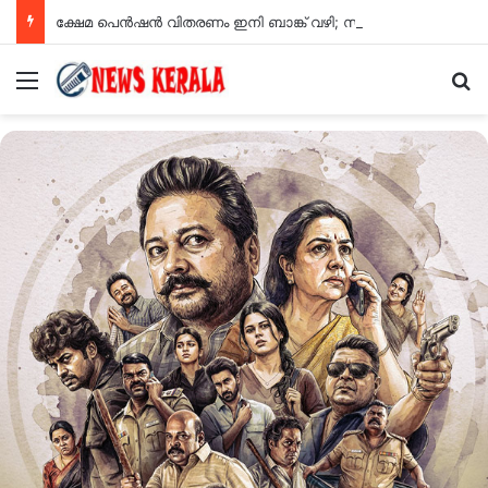
ക്ഷേമ പെൻഷൻ വിതരണം ഇനി ബാങ്ക് വഴി; സഹകരണ സംഘങ്ങളെ ഒഴിവാക്കി
Menu
Se