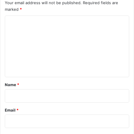
Your email address will not be published.
Required fields are
marked
*
C
o
m
m
e
n
t
*
Name
*
Email
*