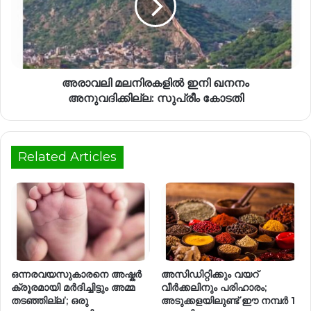
അരാവലി മലനിരകളിൽ ഇനി ഖനനം
അനുവദിക്കില്ല: സുപ്രീം കോടതി
Related Articles
ഒന്നരവയസുകാരനെ അഷ്കർ
അസിഡിറ്റിക്കും വയറ്
ക്രൂരമായി മർദിച്ചിട്ടും അമ്മ
വീര്‍ക്കലിനും പരിഹാരം;
തടഞ്ഞില്ല’; ഒരു
അടുക്കളയിലുണ്ട് ഈ നമ്പര്‍ 1