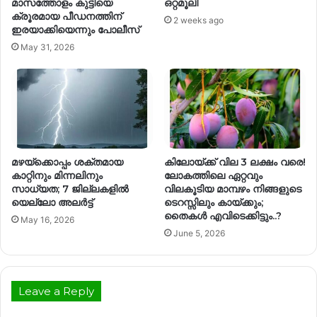
മാസത്തോളം കുട്ടിയെ
ഒറ്റമൂലി
ക്രൂരമായ പീഡനത്തിന്
2 weeks ago
ഇരയാക്കിയെന്നും പോലീസ്
May 31, 2026
മഴയ്‌ക്കൊപ്പം ശക്തമായ
കിലോയ്ക്ക് വില 3 ലക്ഷം വരെ!
കാറ്റിനും മിന്നലിനും
ലോകത്തിലെ ഏറ്റവും
സാധ്യത; 7 ജില്ലകളിൽ
വിലകൂടിയ മാമ്പഴം നിങ്ങളുടെ
യെല്ലോ അലർട്ട്
ടെറസ്സിലും കായ്ക്കും;
തൈകൾ എവിടെക്കിട്ടും..?
May 16, 2026
June 5, 2026
Leave a Reply