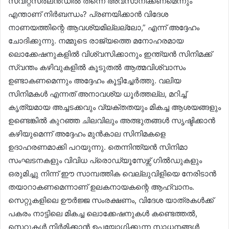
സ്വിറ്റ്സർലൻഡിൽ തന്നെ അവസാനിക്കണമെന്നും
എന്താണ് നിർബന്ധം? പ്രണയിക്കാൻ വിദേശ
നാണയത്തിന്റെ ആവശ്യമില്ലല്ലോ,” എന്ന് അദ്ദേഹം
ചോദിക്കുന്നു. നമ്മുടെ രാജ്യത്തെ മനോഹരമായ
ലൊക്കേഷനുകളിൽ വിശ്വസിക്കാനും ഇന്ത്യൻ സിനിമക്ക്
സ്വന്തം കഴിവുകളിൽ കൂടുതൽ ആത്മവിശ്വാസം
ഉണ്ടാകണമെന്നും അദ്ദേഹം കൂട്ടിച്ചേർത്തു. വലിയ
സിനിമകൾ എന്നത് അനാവശ്യ ധൂർത്തല്ല, മറിച്ച്
കൃത്യമായ അച്ചടക്കവും വ്യക്തതയും മികച്ച ആശയങ്ങളും
ഉണ്ടെങ്കിൽ കുറഞ്ഞ ചിലവിലും അത്ഭുതങ്ങൾ സൃഷ്ടിക്കാൻ
കഴിയുമെന്ന് അദ്ദേഹം മുൻകാല സിനിമകളെ
ഉദാഹരണമാക്കി പറയുന്നു. തെന്നിന്ത്യൻ സിനിമാ
സംഘടനകളും വിവിധ പ്രൊഡ്യൂസേഴ്സ് ഗിൽഡുകളും
ഒരുമിച്ചു നിന്ന് ഈ സാമ്പത്തിക വെല്ലുവിളിയെ നേരിടാൻ
തയാറാകണമെന്നാണ് ഉലകനായകന്റെ ആഹ്വാനം.
സെറ്റുകളിലെ ഊർജ്ജ സംരക്ഷണം, വിദേശ യാത്രകൾക്ക്
പകരം നാട്ടിലെ മികച്ച ലൊക്കേഷനുകൾ കണ്ടെത്തൽ,
സെറ്റുകൾ നിർമിക്കാൻ ഉപയോഗിക്കുന്ന സാധനങ്ങൾ