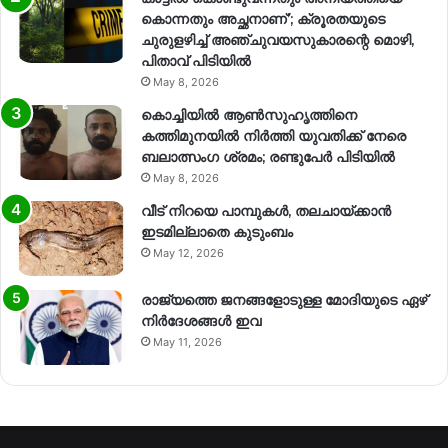
കൊന്നതും അച്ഛനാണ്’; ക്രൂരതയുടെ
ചുരുളഴിച്ച് അഞ്ചുവയസുകാരന്റെ മൊഴി,
പിതാവ് പിടിയിൽ
May 8, 2026
കൊച്ചിയിൽ ആൺസുഹൃത്തിനെ
കത്തിമുനയിൽ നിർത്തി യുവതിക്ക് നേരെ
ബലാത്സംഗ​ ശ്രമം; രണ്ടുപേർ പിടിയിൽ
May 8, 2026
വീട് നിറയെ പാമ്പുകൾ, തലചായ്ക്കാൻ
ഇടമില്ലാതെ കുടുംബം
May 12, 2026
രാജ്യത്തെ ജനങ്ങളോടുള്ള മോദിയുടെ ഏഴ്
നിര്‍ദേശങ്ങള്‍ ഇവ
May 11, 2026