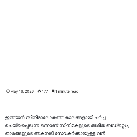
May 16, 2026
177
1 minute read
ഇന്ത്യൻ സിനിമാലോകത്ത് കാലങ്ങളായി ചർച്ച
ചെയ്യപ്പെടുന്ന ഒന്നാണ് സിനിമകളുടെ അമിത ബഡ്ജറ്റും,
താരങ്ങളുടെ അകമ്പടി സേവകർക്കായുള്ള വൻ