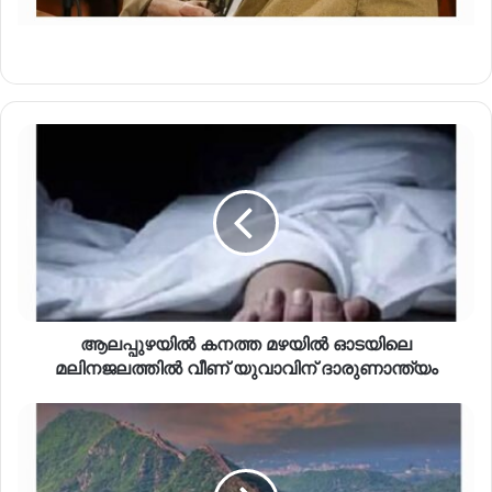
ആലപ്പുഴയിൽ കനത്ത മഴയിൽ ഓടയിലെ
മലിനജലത്തിൽ വീണ് യുവാവിന് ദാരുണാന്ത്യം