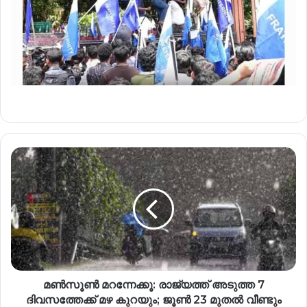
മൺസൂൺ മറന്നേക്കൂ: രാജ്യത്ത് അടുത്ത 7
ദിവസത്തേക്ക് മഴ കുറയും; ജൂൺ 23 മുതൽ വീണ്ടും