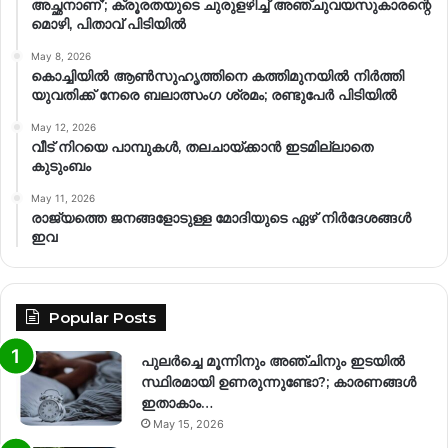
അച്ഛനാണ്’; ക്രൂരതയുടെ ചുരുളഴിച്ച് അഞ്ചുവയസുകാരന്റെ
മൊഴി, പിതാവ് പിടിയിൽ
May 8, 2026
കൊച്ചിയിൽ ആൺസുഹൃത്തിനെ കത്തിമുനയിൽ നിർത്തി
യുവതിക്ക് നേരെ ബലാത്സംഗ​ ശ്രമം; രണ്ടുപേർ പിടിയിൽ
May 12, 2026
വീട് നിറയെ പാമ്പുകൾ, തലചായ്ക്കാൻ ഇടമില്ലാതെ
കുടുംബം
May 11, 2026
രാജ്യത്തെ ജനങ്ങളോടുള്ള മോദിയുടെ ഏഴ് നിര്‍ദേശങ്ങള്‍
ഇവ
Popular Posts
പുലർച്ചെ മൂന്നിനും അഞ്ചിനും ഇടയിൽ
സ്ഥിരമായി ഉണരുന്നുണ്ടോ?; കാരണങ്ങള്‍
ഇതാകാം…
May 15, 2026