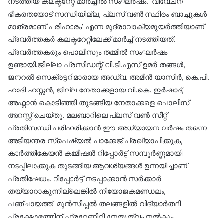
നടത്തിയ കലക്ടറേറ്റ് മാർച്ചിൽ സംഘർഷം. ‘വിവേചന
ഭീകരതയോട് സന്ധിയില്ല, പ്ലസ് വൺ സ്ഥിരം ബാച്ചുകൾ
മാത്രമാണ് പരിഹാരം’ എന്ന മുദ്രാവാക്യമുയർത്തിയാണ്
പ്രവർത്തകർ കലക്ടറേറ്റിലേക്ക് മാർച്ച് നടത്തിയത്.
പ്രവർത്തകരും പൊലീസും തമ്മിൽ സംഘർഷം
ഉണ്ടായി.ജില്ലാ പ്രസിഡന്റ് വി.ടി.എസ്‌ ഉമർ തങ്ങൾ,
ജനറൽ സെക്രട്ടറിമാരായ അഡ്വ. അമീന്‍ യാസിർ, കെ.പി.
ഹാദി ഹസ്സൻ, ജില്ല നേതാക്കളായ വി.കെ. ഇർഷാദ്,
അഫ്നാൻ കൊടിഞ്ഞി തുടങ്ങിയ നേതാക്കളെ പൊലീസ്
അറസ്റ്റ് ചെയ്തു. മലബാറിലെ പ്ലസ് വൺ സീറ്റ്
പ്രതിസന്ധി പരിഹരിക്കാൻ ഈ അധ്യായന വർഷം തന്നെ
അടിയന്തര സ്പെഷ്യൽ പാക്കേജ് പ്രഖ്യാപിക്കുക,
കാർത്തികേയൻ കമ്മീഷൻ റിപ്പോർട്ട് സമ്പൂർണ്ണമായി
നടപ്പിലാക്കുക തുടങ്ങിയ ആവശ്യങ്ങൾ ഉന്നയിച്ചാണ്
പ്രതിഷേധം. റിപ്പോർട്ട് നടപ്പാക്കാൻ സർക്കാർ
തയ്യാറാകുന്നില്ലെങ്കിൽ നിയോജകമണ്ഡലം,
പഞ്ചായത്ത്, മുൻസിപ്പൽ തലങ്ങളിൽ വിദ്യാർത്ഥി
പ്രക്ഷോഭത്തിന് ഫ്രറ്റേണിറ്റി നേതൃത്വം നൽകും.