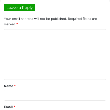
Leave a Reply
Your email address will not be published.
Required fields are
marked
*
C
o
m
m
e
n
t
*
Name
*
Email
*