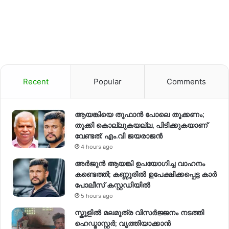
Recent
Popular
Comments
ആയങ്കിയെ തൂഫാൻ പോലെ തൂക്കണം;
തൂക്കി കൊല്ലുകയല്ല, പിടിക്കുകയാണ്
വേണ്ടത്: എം.വി ജയരാജൻ
4 hours ago
അർജുൻ ആയങ്കി ഉപയോഗിച്ച വാഹനം
കണ്ടെത്തി; കണ്ണൂരിൽ ഉപേക്ഷിക്കപ്പെട്ട കാർ
പോലീസ് കസ്റ്റഡിയിൽ
5 hours ago
സ്കൂളിൽ മലമൂത്ര വിസർജ്ജനം നടത്തി
ഹെഡ്മാസ്റ്റർ; വൃത്തിയാക്കാൻ