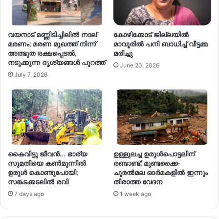
വയനാട് മണ്ണിടിച്ചിലില്‍ നാല്
കോഴിക്കോട് ജില്ലയിൽ
മരണം; മരണ മുഖത്ത് നിന്ന്
മാവൂരിൽ പനി ബാധിച്ച് വീട്ടമ്മ
അത്ഭുത രക്ഷപ്പെടൽ,
മരിച്ചു
നടുക്കുന്ന ദൃശ്യങ്ങൾ പുറത്ത്
June 20, 2026
July 7, 2026
കൈവിട്ടു ജീവൻ… ഭാര്യ
ഉള്ളുലച്ച ഉരുൾപൊട്ടലിന്
സുമതിയെ കൺമുന്നിൽ
രണ്ടാണ്ട്; മുണ്ടക്കൈ-
ഉരുൾ കൊണ്ടുപോയി;
ചൂരൽമല ഓർമകളിൽ ഇന്നും
സങ്കടക്കടലിൽ രവി
തീരാത്ത വേദന
7 days ago
1 week ago