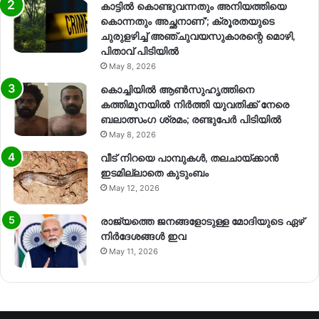
കാട്ടിൽ കൊണ്ടുവന്നതും അനിയത്തിയെ
കൊന്നതും അച്ഛനാണ്’; ക്രൂരതയുടെ
ചുരുളഴിച്ച് അഞ്ചുവയസുകാരന്റെ മൊഴി,
പിതാവ് പിടിയിൽ
May 8, 2026
കൊച്ചിയിൽ ആൺസുഹൃത്തിനെ
കത്തിമുനയിൽ നിർത്തി യുവതിക്ക് നേരെ
ബലാത്സംഗ​ ശ്രമം; രണ്ടുപേർ പിടിയിൽ
May 8, 2026
വീട് നിറയെ പാമ്പുകൾ, തലചായ്ക്കാൻ
ഇടമില്ലാതെ കുടുംബം
May 12, 2026
രാജ്യത്തെ ജനങ്ങളോടുള്ള മോദിയുടെ ഏഴ്
നിര്‍ദേശങ്ങള്‍ ഇവ
May 11, 2026