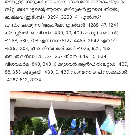
ഒഴിവുള്ള സീറ്റുകളുടെ വിവരം സംവരണ വിഭാഗം, ആകെ
സീറ്റ്, അലോട്ട്മെന്റ് ആയവ, ഒഴിവുകൾ ഈഴവ, തിയ്യ,
ബില്ലവ (ഇ.ടി.ബി) -3294, 3253, 41 എൽ.സി/
എസ്.ഐ.യു.സി/ആംഗ്ലോ ഇന്ത്യൻ -1288, 47, 1241
ക്രിസ്ത്യൻ (ഒ.ബി.സി) -439, 39, 400 ഹിന്ദു (ഒ.ബി.സി)
-1288, 580, 708 എസ്.സി -8127, 4485, 3642 എസ്.ടി
-5357, 204, 5153 ഭിന്നശേഷിക്കാർ -1075, 622, 453
ൈബ്ലൻഡ് -281, 24, 257 ധീവര -849, 15, 834
വിശ്വകർമ -849, 843, 6 കുശവൻ ആൻഡ് റിലേറ്റഡ് -439,
86, 353 കുടുംബി -439, 0, 439 സാമ്പത്തിക പിന്നാക്കക്കാർ
-4287, 513, 3774