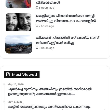
വിദ്യാർഥികൾ
5 hours ago
മെസ്സിയുടെ പിതാവ് ജോർഹെ മെസ്സി
അന്തരിച്ചു; വിയോഗം 68-ാം വയസ്സിൽ
7 hours ago
ഹിമാചല്‍ പ്രദേശില്‍ സ്വകാര്യ ബസ്
മറിഞ്ഞ് എട്ട് പേര്‍ മരിച്ചു
9 hours ago
Most Viewed
May 15, 2026
പുലർച്ചെ മൂന്നിനും അഞ്ചിനും ഇടയിൽ സ്ഥിരമായി
ഉണരുന്നുണ്ടോ?; കാരണങ്ങള്‍ ഇതാകാം…
May 8, 2026
കാട്ടിൽ കൊണ്ടുവന്നതും അനിയത്തിയെ കൊന്നതും