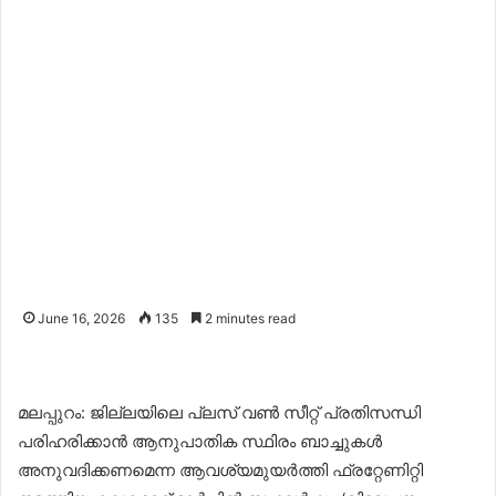
June 16, 2026
135
2 minutes read
മലപ്പുറം: ജില്ലയിലെ പ്ലസ് വൺ സീറ്റ് പ്രതിസന്ധി
പരിഹരിക്കാൻ ആനുപാതിക സ്ഥിരം ബാച്ചുകൾ
അനുവദിക്കണമെന്ന ആവശ്യമുയർത്തി ഫ്രറ്റേണിറ്റി