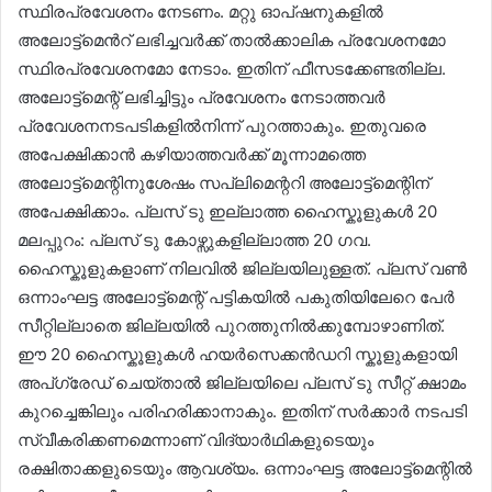
സ്ഥിരപ്രവേശനം നേടണം. മറ്റു ഓപ്ഷനുകളിൽ
അലോട്ട്മെൻറ് ലഭിച്ചവർക്ക് താൽക്കാലിക പ്രവേശനമോ
സ്ഥിരപ്രവേശനമോ നേടാം. ഇതിന് ഫീസടക്കേണ്ടതില്ല.
അലോട്ട്മെന്റ് ലഭിച്ചിട്ടും പ്രവേശനം നേടാത്തവർ
പ്രവേശനനടപടികളിൽനിന്ന് പുറത്താകും. ഇതുവരെ
അപേക്ഷിക്കാൻ കഴിയാത്തവർക്ക് മൂന്നാമത്തെ
അലോട്ട്മെന്റിനുശേഷം സപ്ലിമെന്ററി അലോട്ട്മെന്റിന്
അപേക്ഷിക്കാം. പ്ലസ് ടു ഇല്ലാത്ത ഹൈസ്കൂളുകൾ 20
മലപ്പുറം: പ്ലസ് ടു കോഴ്സുകളില്ലാത്ത 20 ഗവ.
ഹൈസ്കൂളുകളാണ് നിലവിൽ ജില്ലയിലുള്ളത്. പ്ലസ് വൺ
ഒന്നാംഘട്ട അലോട്ട്മെന്റ് പട്ടികയിൽ പകുതിയിലേറെ പേർ
സീറ്റില്ലാതെ ജില്ലയിൽ പുറത്തുനിൽക്കുമ്പോഴാണിത്.
ഈ 20 ഹൈസ്കൂളുകൾ ഹയർസെക്കൻഡറി സ്കൂളുകളായി
അപ്ഗ്രേഡ് ചെയ്താൽ ജില്ലയിലെ പ്ലസ് ടു സീറ്റ് ക്ഷാമം
കുറച്ചെങ്കിലും പരിഹരിക്കാനാകും. ഇതിന് സർക്കാർ നടപടി
സ്വീകരിക്കണമെന്നാണ് വിദ്യാർഥികളുടെയും
രക്ഷിതാക്കളുടെയും ആവശ്യം. ഒന്നാംഘട്ട അലോട്ട്മെന്റിൽ