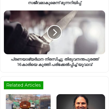
സജീവമാകുമെന്ന് മുന്നറിയിപ്പ്
പ്രണയാഭ്യർഥന നിരസിച്ചു; തിരുവനന്തപുരത്ത്
16കാരിയെ കുത്തി പരിക്കേൽപ്പിച്ച് യുവാവ്
Related Articles