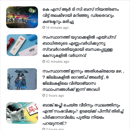
കെ എസ് ആർ ടി സി ബസ് നിയന്ത്രണം
വിട്ട് തലകീഴായി മറിഞ്ഞു. ഡ്രൈവറും
കണ്ടക്ടറും മരിച്ചു
14 minutes ago
സംസ്ഥാനത്ത് യുവാക്കളിൽ എയ്ഡ്സ്
ബാധിതരുടെ എണ്ണംവർധിക്കുന്നു;
സ്വവർഗരതിയുമായി ബന്ധപ്പെട്ടുള്ള
കേസുകളിൽ വര്‍ധനവ്
42 minutes ago
സംസ്ഥാനത്ത് ഇന്നും അതിശക്തമായ മഴ, ,
7 ജില്ലകളിൽ ഓറഞ്ച് അലർട്ട് , 8
ജില്ലകളിലെ വിദ്യാഭ്യാസ
സ്ഥാപനങ്ങൾക്ക് ഇന്ന് അവധി
2 hours ago
ബാങ്ക് ജപ്തി ചെയ്ത വീടിനും സ്ഥലത്തിനും
എന്ത് സംഭവിക്കും? ഉടമയ്ക്ക് പിന്നീട് തിരിച്ച്
പിടിക്കാനാവില്ല, പുതിയ നിയമം
പറയുന്നത്..?
2 hours ago