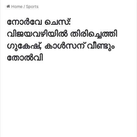
Home
/
Sports
നോർവേ ചെസ്:
വിജയവഴിയിൽ തിരിച്ചെത്തി
ഗുകേഷ്, കാൾസന് വീണ്ടും
തോൽവി