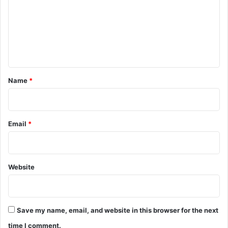
m
m
e
n
t
*
Name
*
Email
*
Website
Save my name, email, and website in this browser for the next
time I comment.