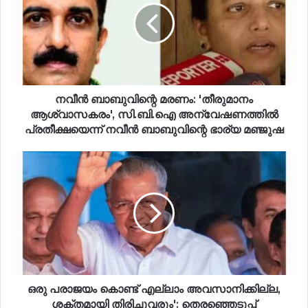
നവീൻ ബാബുവിന്റെ മരണം: 'തീരുമാനം
ആശ്വാസകരം', സി.ബി.ഐ അന്വേഷണത്തിൽ
പ്രതീക്ഷയെന്ന് നവീൻ ബാബുവിന്റെ ഭാര്യ മഞ്ജുഷ
ഒരു പരാജയം കൊണ്ട് എല്ലാം അവസാനിക്കില്ല,
ശക്തമായി തിരിച്ചുവരും': തെരഞ്ഞെടുപ്പ്