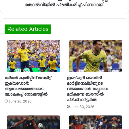
തോൽവിയിൽ പ്രതികരിച്ച് പിണറായി
Related Articles
ജർമൻ കുതിപ്പിന് തടയിട്ട്
ഇഞ്ചുറി ടൈമിൽ
ഇക്വഡോർ;
മാർട്ടിനെല്ലിയുടെ
ആവേശജയത്തോടെ
വിജയഗോൾ; ജപ്പാനെ
ലോകകപ്പ് നോക്കൗട്ടിൽ
മറികടന്ന് ബ്രസീൽ
പ്രീക്വാർട്ടറിൽ
June 26, 2026
June 30, 2026