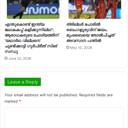
എന്തുകൊണ്ട് ഇന്ത്യ
ത്രില്ലർ പോരിൽ
ലോകകപ്പ് കളിക്കുന്നില്ല?;
ബെംഗളൂരുവിന് ജയം;
ആരാധകരുടെ ചോദ്യത്തിന്
മുംബൈയെ തോൽപിച്ചത്
‘യഥാർഥ വില്ലനെ’
അവസാന പന്തിൽ
ചൂണ്ടിക്കാട്ടി ഗുർപ്രീത് സിങ്
May 10, 2026
സന്ധു
June 22, 2026
Leave a Reply
Your email address will not be published.
Required fields are
marked
*
C
o