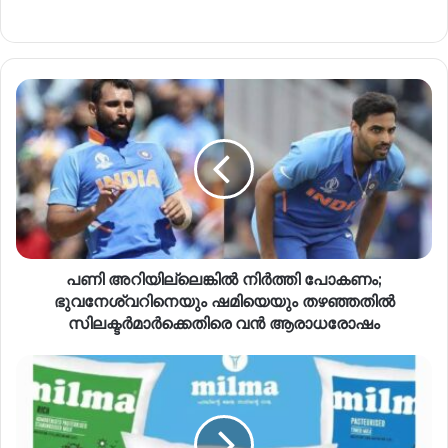
പണി അറിയില്ലെങ്കിൽ നിർത്തി പോകണം;
ഭുവനേശ്വറിനെയും ഷമിയെയും തഴഞ്ഞതിൽ
സിലക്ടർമാർക്കെതിരെ വൻ ആരാധരോഷം