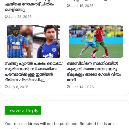
എയിലെ നോക്കൗട്ട് ചിത്രം
June 16, 2026
തെളിഞ്ഞു
June 25, 2026
സഞ്ജു പുറത്ത് പകരം വൈഭവ്
ബ്രസീലിനെ സമനിലയിൽ
സൂര്യവംശി; സിംബാബ്‌വെ
കുരുക്കി മൊറോക്കോ; ഇരു
പരമ്പരയ്ക്കുള്ള ഇന്ത്യൻ
ടീമുകളും ഓരോ ഗോൾ വീതം
ടീമിനെ പ്രഖ്യാപിച്ചു
നേടി
July 6, 2026
June 14, 2026
Leave a Reply
Your email address will not be published.
Required fields are