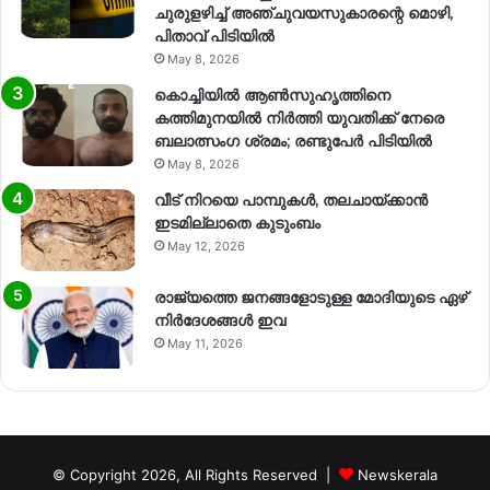
ചുരുളഴിച്ച് അഞ്ചുവയസുകാരന്റെ മൊഴി,
പിതാവ് പിടിയിൽ
May 8, 2026
കൊച്ചിയിൽ ആൺസുഹൃത്തിനെ
കത്തിമുനയിൽ നിർത്തി യുവതിക്ക് നേരെ
ബലാത്സംഗ​ ശ്രമം; രണ്ടുപേർ പിടിയിൽ
May 8, 2026
വീട് നിറയെ പാമ്പുകൾ, തലചായ്ക്കാൻ
ഇടമില്ലാതെ കുടുംബം
May 12, 2026
രാജ്യത്തെ ജനങ്ങളോടുള്ള മോദിയുടെ ഏഴ്
നിര്‍ദേശങ്ങള്‍ ഇവ
May 11, 2026
© Copyright 2026, All Rights Reserved |
Newskerala