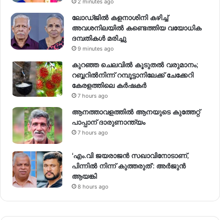
2 minutes ago
ലോഡ്ജിൽ കളനാശിനി കഴിച്ച്
അവശനിലയിൽ കണ്ടെത്തിയ വയോധിക
ദമ്പതികൾ മരിച്ചു
9 minutes ago
കുറഞ്ഞ ചെലവിൽ കൂടുതൽ വരുമാനം;
റബ്ബറിൽനിന്ന് റമ്പൂട്ടാനിലേക്ക് ചേക്കേറി
കേരളത്തിലെ കർഷകർ
7 hours ago
ആനത്താവളത്തിൽ ആനയുടെ കുത്തേറ്റ്
പാപ്പാന് ദാരുണാന്ത്യം
7 hours ago
‘എം.വി ജയരാജന്‍ സഖാവിനോടാണ്,
പിന്നില്‍ നിന്ന് കുത്തരുത്’: അര്‍ജുന്‍
ആയങ്കി
8 hours ago