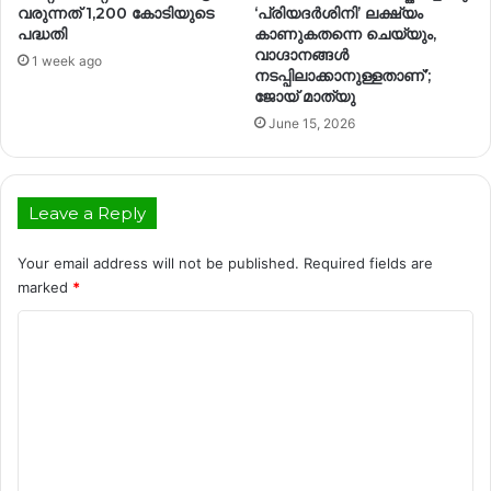
വരുന്നത് 1,200 കോടിയുടെ
‘പ്രിയദർശിനി’ ലക്ഷ്യം
പദ്ധതി
കാണുകതന്നെ ചെയ്യും,
വാഗ്ദാനങ്ങൾ
1 week ago
നടപ്പിലാക്കാനുള്ളതാണ്’;
ജോയ് മാത്യു
June 15, 2026
Leave a Reply
Your email address will not be published.
Required fields are
marked
*
C
o
m
m
e
n