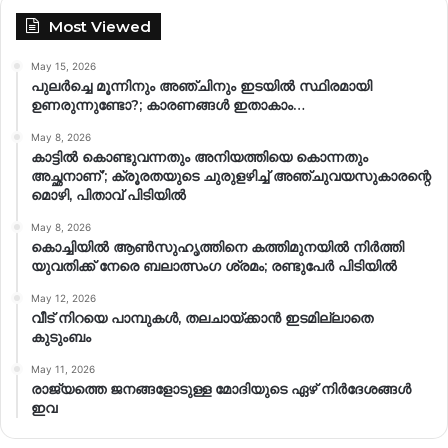
Most Viewed
May 15, 2026
പുലർച്ചെ മൂന്നിനും അഞ്ചിനും ഇടയിൽ സ്ഥിരമായി
ഉണരുന്നുണ്ടോ?; കാരണങ്ങള്‍ ഇതാകാം…
May 8, 2026
കാട്ടിൽ കൊണ്ടുവന്നതും അനിയത്തിയെ കൊന്നതും
അച്ഛനാണ്’; ക്രൂരതയുടെ ചുരുളഴിച്ച് അഞ്ചുവയസുകാരന്റെ
മൊഴി, പിതാവ് പിടിയിൽ
May 8, 2026
കൊച്ചിയിൽ ആൺസുഹൃത്തിനെ കത്തിമുനയിൽ നിർത്തി
യുവതിക്ക് നേരെ ബലാത്സംഗ​ ശ്രമം; രണ്ടുപേർ പിടിയിൽ
May 12, 2026
വീട് നിറയെ പാമ്പുകൾ, തലചായ്ക്കാൻ ഇടമില്ലാതെ
കുടുംബം
May 11, 2026
രാജ്യത്തെ ജനങ്ങളോടുള്ള മോദിയുടെ ഏഴ് നിര്‍ദേശങ്ങള്‍
ഇവ