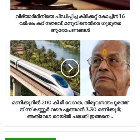
വിദ്യാർഥിനിയെ പീഡിപ്പിച്ച ക്രിക്കറ്റ് കോച്ചിന് 16
വർഷം കഠിനതടവ്; മനുവിനെതിരെ ഗുരുതര
ആരോപണങ്ങൾ
മണിക്കൂറിൽ 200 കി.മീ വേഗത, തിരുവനന്തപുരത്ത്
നിന്ന് കണ്ണൂർ വരെ എത്താൻ 3.30 മണിക്കൂർ;
അതിവേഗ റെയിൽ പദ്ധതി ഇങ്ങനെ…