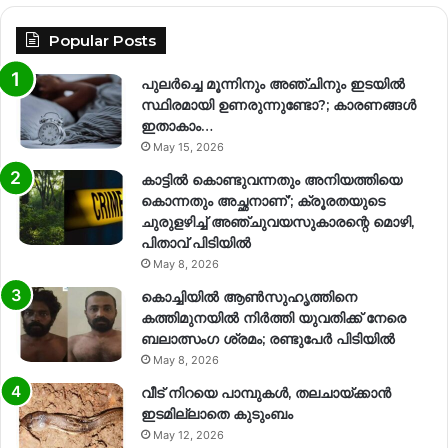
Popular Posts
പുലർച്ചെ മൂന്നിനും അഞ്ചിനും ഇടയിൽ
സ്ഥിരമായി ഉണരുന്നുണ്ടോ?; കാരണങ്ങള്‍
ഇതാകാം…
May 15, 2026
കാട്ടിൽ കൊണ്ടുവന്നതും അനിയത്തിയെ
കൊന്നതും അച്ഛനാണ്’; ക്രൂരതയുടെ
ചുരുളഴിച്ച് അഞ്ചുവയസുകാരന്റെ മൊഴി,
പിതാവ് പിടിയിൽ
May 8, 2026
കൊച്ചിയിൽ ആൺസുഹൃത്തിനെ
കത്തിമുനയിൽ നിർത്തി യുവതിക്ക് നേരെ
ബലാത്സംഗ​ ശ്രമം; രണ്ടുപേർ പിടിയിൽ
May 8, 2026
വീട് നിറയെ പാമ്പുകൾ, തലചായ്ക്കാൻ
ഇടമില്ലാതെ കുടുംബം
May 12, 2026