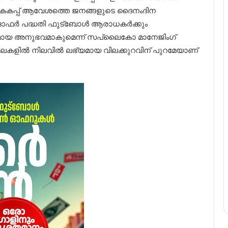
കകപ്പ് ആവേശത്തെ ജനങ്ങളുടെ ദൈനംദിന
േക ഓഫർ പദ്ധതി ഫുട്ബോൾ ആരാധകർക്കും
ായ അനുഭവമാകുമെന്ന് സപ്ലൈകോ മാനേജിംഗ്
ലകളിൽ നിലവിൽ ലഭ്യമായ വിലക്കുറവിന് പുറമേയാണ്