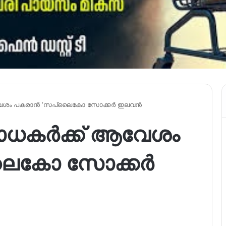
േശം പകരാൻ ‘സപ്ലൈകോ സോക്കർ ഇലവൻ
ധകർക്ക് ആവേശം
ലൈകോ സോക്കർ