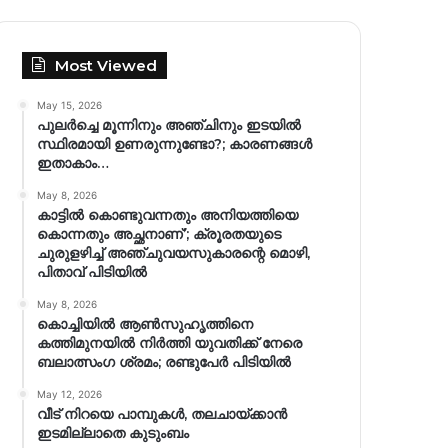
Most Viewed
May 15, 2026
പുലർച്ചെ മൂന്നിനും അഞ്ചിനും ഇടയിൽ
സ്ഥിരമായി ഉണരുന്നുണ്ടോ?; കാരണങ്ങള്‍
ഇതാകാം…
May 8, 2026
കാട്ടിൽ കൊണ്ടുവന്നതും അനിയത്തിയെ
കൊന്നതും അച്ഛനാണ്’; ക്രൂരതയുടെ
ചുരുളഴിച്ച് അഞ്ചുവയസുകാരന്റെ മൊഴി,
പിതാവ് പിടിയിൽ
May 8, 2026
കൊച്ചിയിൽ ആൺസുഹൃത്തിനെ
കത്തിമുനയിൽ നിർത്തി യുവതിക്ക് നേരെ
ബലാത്സംഗ​ ശ്രമം; രണ്ടുപേർ പിടിയിൽ
May 12, 2026
വീട് നിറയെ പാമ്പുകൾ, തലചായ്ക്കാൻ
ഇടമില്ലാതെ കുടുംബം