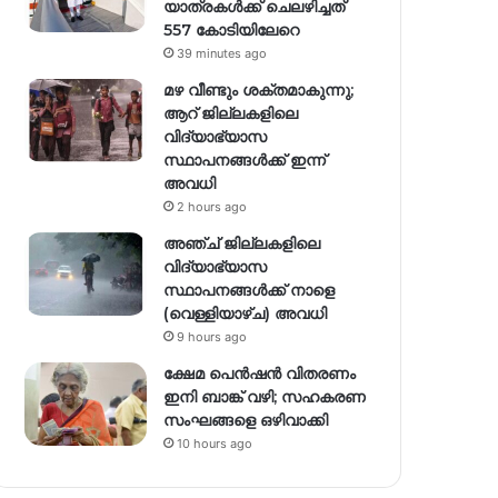
യാത്രകള്‍ക്ക് ചെലഴിച്ചത്
557 കോടിയിലേറെ
39 minutes ago
മഴ വീണ്ടും ശക്തമാകുന്നു;
ആറ് ജില്ലകളിലെ
വിദ്യാഭ്യാസ
സ്ഥാപനങ്ങള്‍ക്ക് ഇന്ന്
അവധി
2 hours ago
അഞ്ച് ജില്ലകളിലെ
വിദ്യാഭ്യാസ
സ്ഥാപനങ്ങൾക്ക് നാളെ
(വെള്ളിയാഴ്ച) അവധി
9 hours ago
ക്ഷേമ പെൻഷൻ വിതരണം
ഇനി ബാങ്ക് വഴി; സഹകരണ
സംഘങ്ങളെ ഒഴിവാക്കി
10 hours ago