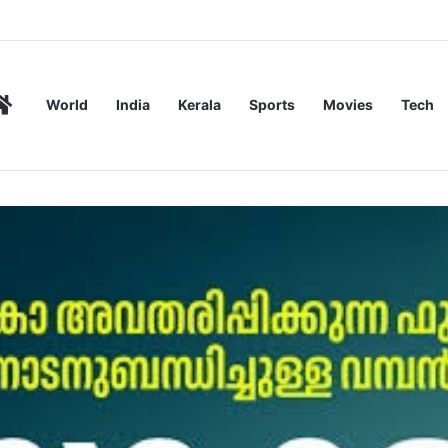
ക് നാളെ (വെള്ളിയാഴ്ച) അവധി
Home
World
India
Kerala
Sports
Movies
Tech