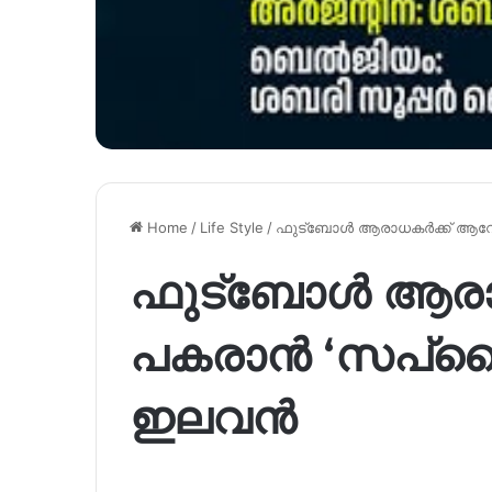
Home
/
Life Style
/
ഫുട്ബോൾ ആരാധകർക്ക് ആവ
ഫുട്ബോൾ ആരാ
പകരാൻ ‘സപ്
ഇലവൻ