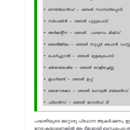
• നെതർലാൻഡ് – ശബരി സാമ്പാർപ്പൊടി

• സ്പെയിൻ – ശബരി പുട്ടുപൊടി

• അർജന്റീന – ശബരി  പായസം മിക്സ്

• ബെൽജിയം – ശബരി സൂപ്പർ ഫൈൻ ഡസ്റ്റ് 
• പോർച്ചുഗൽ – ശബരി മുളകുപൊടി

• ക്രൊയേഷ്യ – ശബരി വെളിച്ചെണ്ണ

• ഇംഗ്ലണ്ട് – ശബരി ഉപ്പ്

• മൊറോക്കോ – ശബരി ഹോട്ടൽ ബ്ലെൻഡ് ട
• ഫ്രാൻസ് – ശബരി ഗോൾഡ് ടീ
പദ്ധതിയുടെ മറ്റൊരു പ്രധാന ആകർഷണം, ഈ 1
നേടുകയാണെങ്കിൽ ആ ടീമുമായി ബന്ധപ്പെടുത്തി