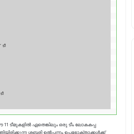
ടീ

ീ

1 ടീമുകളിൽ ഏതെങ്കിലും ഒരു ടീം ലോകകപ്പ
യിരിക്കുന്ന ശബരി ഉൽപ്പന്നം ഉപഭോക്താക്കൾക്ക്