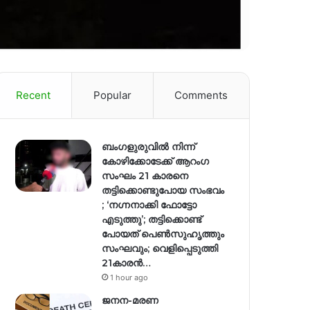
Recent
Popular
Comments
ബംഗളുരുവിൽ നിന്ന്
കോഴിക്കോടേക്ക് ആറംഗ
സംഘം 21 കാരനെ
തട്ടിക്കൊണ്ടുപോയ സംഭവം
; ‘നഗ്നനാക്കി ഫോട്ടോ
എടുത്തു’; തട്ടിക്കൊണ്ട്
പോയത് പെണ്‍സുഹൃത്തും
സംഘവും; വെളിപ്പെടുത്തി
21കാരന്‍…
1 hour ago
ജനന-മരണ