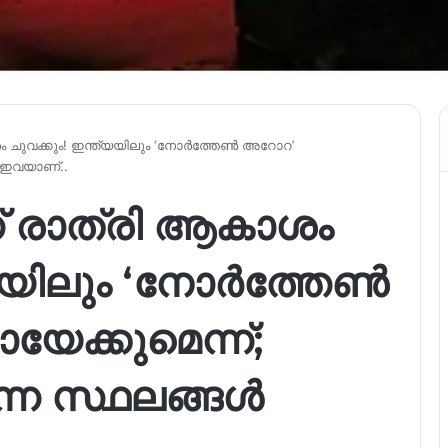
ം ചുവക്കും! ഇന്ത്യയിലും ‘നോർത്തേൺ അറോറ’
ൾ ഇവയാണ്..
ന് രാത്രി ആകാശം
്യയിലും ‘നോർത്തേൺ
േക്കുമെന്ന്;
്ന സ്ഥലങ്ങൾ