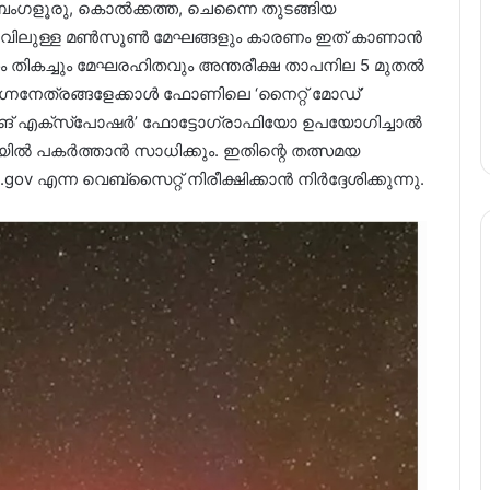
ംഗളൂരു, കൊൽക്കത്ത, ചെന്നൈ തുടങ്ങിയ
വിലുള്ള മൺസൂൺ മേഘങ്ങളും കാരണം ഇത് കാണാൻ
ശം തികച്ചും മേഘരഹിതവും അന്തരീക്ഷ താപനില 5 മുതൽ
ഗ്നനേത്രങ്ങളേക്കാൾ ഫോണിലെ ‘നൈറ്റ് മോഡ്’
് എക്സ്പോഷർ’ ഫോട്ടോഗ്രാഫിയോ ഉപയോഗിച്ചാൽ
ൽ പകർത്താൻ സാധിക്കും. ഇതിന്റെ തത്സമയ
 എന്ന വെബ്‌സൈറ്റ് നിരീക്ഷിക്കാൻ നിർദ്ദേശിക്കുന്നു.