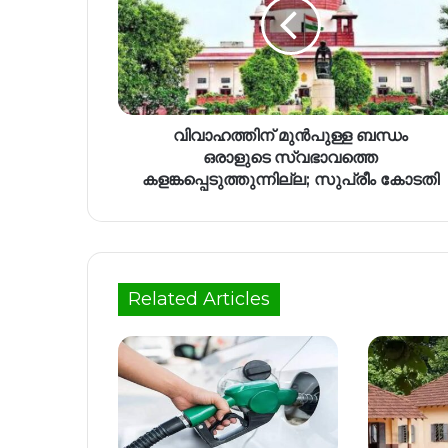
വിവാഹത്തിന് മുൻപുള്ള ബന്ധം
ഒരാളുടെ സ്വഭാവത്തെ
കളങ്കപ്പെടുത്തുന്നില്ല; സുപ്രീം കോടതി
Related Articles