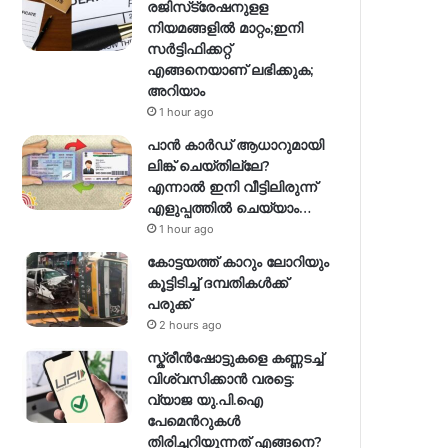
രജിസ്‌ട്രേഷനുളള
നിയമങ്ങളില്‍ മാറ്റം;ഇനി
സര്‍ട്ടിഫിക്കറ്റ്
എങ്ങനെയാണ് ലഭിക്കുക;
അറിയാം
1 hour ago
പാൻ കാർഡ് ആധാറുമായി
ലിങ്ക് ചെയ്തില്ലേ?
എന്നാൽ ഇനി വീട്ടിലിരുന്ന്
എളുപ്പത്തിൽ ചെയ്യാം…
1 hour ago
കോട്ടയത്ത് കാറും ലോറിയും
കൂട്ടിടിച്ച് ദമ്പതികള്‍ക്ക്
പരുക്ക്
2 hours ago
സ്ക്രീൻഷോട്ടുകളെ കണ്ണടച്ച്
വിശ്വസിക്കാൻ വരട്ടെ:
വ്യാജ യു.പി.ഐ
പേമെന്‍റുകൾ
തിരിച്ചറിയുന്നത് എങ്ങനെ?