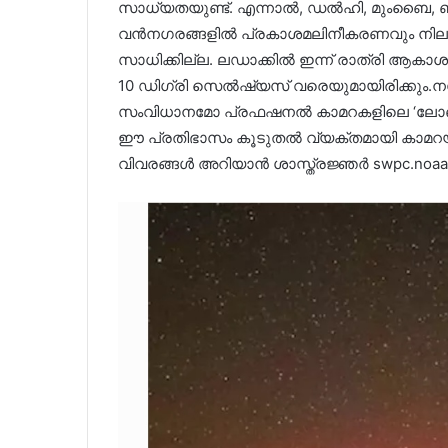
സാധ്യതയുണ്ട്. എന്നാൽ, ഡൽഹി, മുംബൈ, ബ
വൻനഗരങ്ങളിൽ പ്രകാശമലിനീകരണവും നില
സാധിക്കില്ല. ലഡാക്കിൽ ഇന്ന് രാത്രി ആകാ
10 ഡിഗ്രി സെൽഷ്യസ് വരെയുമായിരിക്കും.ന
സംവിധാനമോ പ്രഫഷനൽ കാമറകളിലെ ‘ലോങ
ഈ പ്രതിഭാസം കൂടുതൽ വ്യക്തമായി കാമറയി
വിവരങ്ങൾ അറിയാൻ ശാസ്ത്രജ്ഞർ swpc.noaa.gov