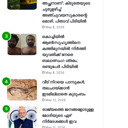
അച്ഛനാണ്’; ക്രൂരതയുടെ
ചുരുളഴിച്ച്
അഞ്ചുവയസുകാരന്റെ
മൊഴി, പിതാവ് പിടിയിൽ
May 8, 2026
കൊച്ചിയിൽ
ആൺസുഹൃത്തിനെ
കത്തിമുനയിൽ നിർത്തി
യുവതിക്ക് നേരെ
ബലാത്സംഗ​ ശ്രമം;
രണ്ടുപേർ പിടിയിൽ
May 8, 2026
വീട് നിറയെ പാമ്പുകൾ,
തലചായ്ക്കാൻ
ഇടമില്ലാതെ കുടുംബം
May 12, 2026
രാജ്യത്തെ ജനങ്ങളോടുള്ള
മോദിയുടെ ഏഴ്
നിര്‍ദേശങ്ങള്‍ ഇവ
May 11, 2026