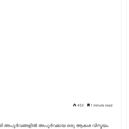
453
1 minute read
ത്രി അപൂർവങ്ങളിൽ അപൂർവമായ ഒരു ആകശ വിസ്മയം