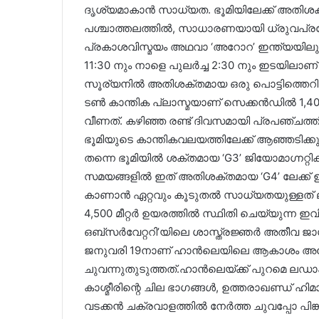
ദൃശ്യമാകാൻ സാധ്യത. ഭൂമിയിലേക്ക് അതിശക്ത
പശ്ചാത്തലത്തിൽ, സാധാരണയായി ധ്രുവപ്രദ
പ്രകാശവിസ്മയം അഥവാ ‘അറോറ’ ഇന്ത്യയിലും ദൃ
11:30 നും നാളെ പുലർച്ച 2:30 നും ഇടയില
സൂര്യനിൽ അതിശക്തമായ ഒരു പൊട്ടിത്തെറിയ
ടൺ കാന്തിക പ്ലാസ്മയാണ് സെക്കൻഡിൽ 1,400
വീണത്. കഴിഞ്ഞ രണ്ട് ദിവസമായി പ്രപഞ്ചത്ത
ഭൂമിയുടെ കാന്തികവലയത്തിലേക്ക് ആഞ്ഞടിക്
തന്നെ ഭൂമിയിൽ ശക്തമായ ‘G3’ ജിയോമാഗ്നറ്റിക് കൊ
സമയങ്ങളിൽ ഇത് അതിശക്തമായ ‘G4’ ലേക്ക്
കാണാൻ ഏറ്റവും കൂടുതൽ സാധ്യതയുള്ളത് ലഡ
4,500 മീറ്റർ ഉയരത്തിൽ സ്ഥിതി ചെയ്യുന്ന 
ഒബ്‌സർവേറ്ററി’യിലെ ശാസ്ത്രജ്ഞർ അതീവ ജാഗ്
ജനുവരി 19നാണ് ഹാൻലെയിലെ ആകാശം അറ
ചുവന്നുതുടുത്തത്.ഹാൻലെയ്ക്ക് പുറമെ ലഡാ
കാശ്മീരിന്റെ ചില ഭാഗങ്ങൾ, ഉത്തരാഖണ്ഡ് ഹി
വടക്കൻ ചക്രവാളത്തിൽ നേർത്ത ചുവപ്പോ പിങ