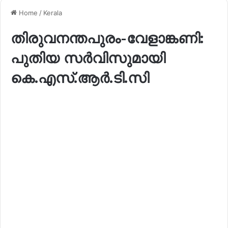
Home
/
Kerala
തിരുവനന്തപുരം-വേളാങ്കണി:
പുതിയ സർവിസുമായി
കെ.എസ്.ആർ.ടി.സി