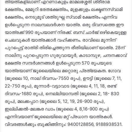
തിയതികളിലാണ് എറണാകുളം മാമലശ്ശേരി ശ്രീരാമ
ക്ഷേത്രം, മേമുറി ഭരതക്ഷേത്രം, മുളക്കുളം ലക്ഷ്മണസ്വാമി
ക്ഷേത്രം, നെടുമൂട് ശത്രുഘ്ന സ്വാമി ക്ഷേത്രം എന്നിവ
ഉൾപ്പെടുന്ന നാലമ്പലദർശന യാത്ര. ഒരു ദിവസത്തെ ഈ
യാത്രക്ക് 990 രൂപയാണ് നിരക്ക്. ബസ് ചാർജ് ഒഴികെയുള്ള
ചെലവുകൾ യാത്രക്കാർ വഹിക്കണം. രാവിലെ മൂന്നിന്
പുറപ്പെട്ട് രാത്രി തിരിച്ചെത്തുന്ന രീതിയിലാണ് യാത്ര. 28ന്
നാലിനു പുറപ്പെടുന്ന ഗുരുവായൂർ, കാടാമ്പുഴ, ചന്ദനക്കാവ്
ക്ഷേത്ര സന്ദർശനങ്ങൾ ഉൾപ്പെടുന്ന 570 രൂപയുടെ
യാത്രയാണ് ജൂലൈയിലെ മറ്റൊരു പ്രത്യേകത. ഗോവ
(ജൂലൈ 10, നാല് ദിവസം-7550 രൂപ), ഊട്ടി (ജൂലൈ 7, 11,
22-750 രൂപ), മൂന്നാർ-വട്ടാവാട (ജൂലൈ 4, 11, 18, രണ്ട്
ദിവസം-1680 രൂപ), നെല്ലിയാമ്പതി (ജൂലൈ 2, 18- 830
രൂപ), മലക്കപ്പാറ (ജൂലൈ 5, 12, 19, 26-900 രൂപ),
ഇല്ലിക്കൽ-മലങ്കര ഡാം (ജൂലൈ 4, 8,16-900 രൂപ)
എന്നിവയാണ് ജൂലൈയിലെ മറ്റ് പ്രധാന യാത്രകൾ.
വിവരങ്ങൾക്കും ബുക്കിങ്ങിനും: 9400128856, 9188938531.