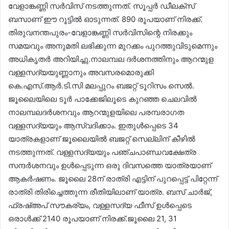
വേളാങ്കണ്ണി സർവിസ് നടത്തുന്നത്. സൂപ്പർ ഡീലക്സ്
ബസാണ് ഈ റൂട്ടിൽ ഓടുന്നത്. 890 രൂപയാണ് നിരക്ക്.
തിരുവനന്തപുരം-വേളാങ്കണ്ണി സർവിസിന്റെ നിരക്കും
സമയവും അനുമതി ലഭിക്കുന്ന മുറക്കം പുറത്തുവിടുമെന്നും
അധികൃതർ അറിയിച്ചു.നാലമ്പല ദർശനത്തിനും ആറന്മുള
വള്ളസദ്യയുണ്ണാനും അവസരമൊരുക്കി
കെ.എസ്.ആർ.ടി.സി മലപ്പുറം ബജറ്റ് ടൂറിസം സെൽ.
ജൂലൈയിലെ ടൂർ പാക്കേജിലൂടെ കുറഞ്ഞ ചെലവിൽ
നാലമ്പലദർശനവും ആറന്മുളയിലെ പരമ്പരാഗത
വള്ളസദ്യയും ആസ്വദിക്കാം. ഇതുൾപ്പെടെ 34
യാത്രകളാണ് ജൂലൈയിൽ ബജറ്റ് സെല്ലിന് കീഴിൽ
നടത്തുന്നത്. വള്ളസദ്യയും പഞ്ചപാണ്ഡവക്ഷേത്ര
സന്ദർശനവും ഉൾപ്പെടുന്ന ഒരു ദിവസത്തെ യാത്രയാണ്
ആകർഷണം. ജൂലൈ 28ന് രാത്രി എട്ടിന് പുറപ്പെട്ട് പിറ്റേന്ന്
രാത്രി തിരിച്ചെത്തുന്ന രീതിയിലാണ് യാത്ര. ബസ് ചാർജ്,
ഫ്രഷ്അപ് സൗകര്യം, വള്ളസദ്യ ഫീസ് ഉൾപ്പെടെ
ഒരാൾക്ക് 2140 രൂപയാണ് നിരക്ക്.ജൂലൈ 21, 31