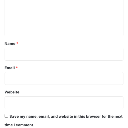
m
e
n
t
*
Name
*
Email
*
Website
Save my name, email, and website in this browser for the next
time I comment.