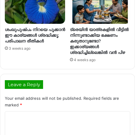
ശംഖുപുഷ്പം നിറയെ പൂക്കാൻ
ട്രെയിൻ യാത്രകളിൽ വീട്ടിൽ
ഈ കാര്യങ്ങൾ ശ്രദ്ധിക്കൂ;
നിന്നുണ്ടാക്കിയ ഭക്ഷണം
പരിപാലന രീതികൾ
കരുതാറുണ്ടോ?
ഇക്കാര്യങ്ങൾ
3 weeks ago
ശ്രദ്ധിച്ചില്ലെങ്കിൽ വൻ പിഴ
4 weeks ago
Leave a Reply
Your email address will not be published.
Required fields are
marked
*
C
o
m