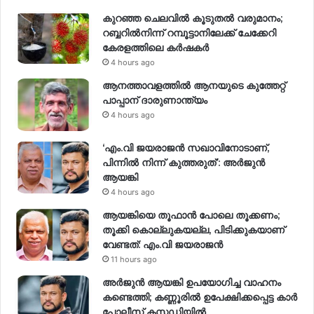
കുറഞ്ഞ ചെലവിൽ കൂടുതൽ വരുമാനം;
റബ്ബറിൽനിന്ന് റമ്പൂട്ടാനിലേക്ക് ചേക്കേറി
കേരളത്തിലെ കർഷകർ
4 hours ago
ആനത്താവളത്തിൽ ആനയുടെ കുത്തേറ്റ്
പാപ്പാന് ദാരുണാന്ത്യം
4 hours ago
‘എം.വി ജയരാജന്‍ സഖാവിനോടാണ്,
പിന്നില്‍ നിന്ന് കുത്തരുത്’: അര്‍ജുന്‍
ആയങ്കി
4 hours ago
ആയങ്കിയെ തൂഫാൻ പോലെ തൂക്കണം;
തൂക്കി കൊല്ലുകയല്ല, പിടിക്കുകയാണ്
വേണ്ടത്: എം.വി ജയരാജൻ
11 hours ago
അർജുൻ ആയങ്കി ഉപയോഗിച്ച വാഹനം
കണ്ടെത്തി; കണ്ണൂരിൽ ഉപേക്ഷിക്കപ്പെട്ട കാർ
പോലീസ് കസ്റ്റഡിയിൽ