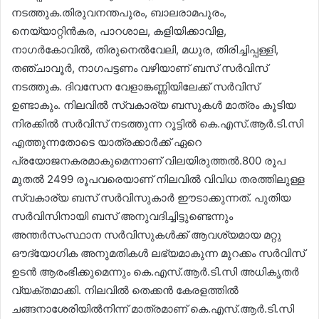
നടത്തുക.തിരുവനന്തപുരം, ബാലരാമപുരം,
നെയ്യാറ്റിൻകര, പാറശാല, കളിയിക്കാവിള,
നാഗർകോവിൽ, തിരുനെൽവേലി, മധുര, തിരിച്ചിപ്പള്ളി,
തഞ്ചാവൂർ, നാഗപട്ടണം വഴിയാണ് ബസ് സർവിസ്
നടത്തുക. ദിവസേന വേളാങ്കണ്ണിയിലേക്ക് സർവിസ്
ഉണ്ടാകും. നിലവിൽ സ്വകാര്യ ബസുകൾ മാത്രം കൂടിയ
നിരക്കിൽ സർവിസ് നടത്തുന്ന റൂട്ടിൽ കെ.എസ്.ആർ.ടി.സി
എത്തുന്നതോടെ യാത്രക്കാർക്ക് ഏറെ
പ്രയോജനകരമാകുമെന്നാണ് വിലയിരുത്തൽ.800 രൂപ
മുതൽ 2499 രൂപവരെയാണ് നിലവിൽ വിവിധ തരത്തിലുള്ള
സ്വകാര്യ ബസ് സർവിസുകാർ ഈടാക്കുന്നത്. പുതിയ
സർവിസിനായി ബസ് അനുവദിച്ചിട്ടുണ്ടെന്നും
അന്തർസംസ്ഥാന സർവിസുകൾക്ക് ആവശ്യമായ മറ്റു
ഔദ്യോഗിക അനുമതികൾ ലഭ്യമാകുന്ന മുറക്കം സർവിസ്
ഉടൻ ആരംഭിക്കുമെന്നും കെ.എസ്.ആർ.ടി.സി അധികൃതർ
വ്യക്തമാക്കി. നിലവിൽ തെക്കൻ കേരളത്തിൽ
ചങ്ങനാശേരിയിൽനിന്ന് മാത്രമാണ് കെ.എസ്.ആർ.ടി.സി