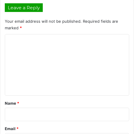
Leave a Reply
Your email address will not be published.
Required fields are
marked
*
C
o
m
m
e
n
t
*
Name
*
Email
*