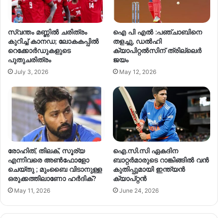
സ്വന്തം മണ്ണിൽ ചരിത്രം
ഐ പി എൽ :പഞ്ചാബിനെ
കുറിച്ച് കാനഡ; ലോകകപ്പിൽ
തളച്ചു, ഡൽഹി
റെക്കോർഡുകളുടെ
ക്യാപിറ്റൽസിന് ത്രില്ലെർ
പുതുചരിത്രം
ജയം
July 3, 2026
May 12, 2026
രോഹിത്, തിലക്, സൂര്യ
ഐ.സി.സി ഏകദിന
എന്നിവരെ അൺഫോളോ
ബാറ്റർമാരുടെ റാങ്കിങ്ങിൽ വൻ
ചെയ്തു ; മുംബൈ വിടാനുള്ള
കുതിപ്പുമായി ഇന്ത്യൻ
ഒരുക്കത്തിലാണോ ഹർദിക്?
ക്യാപ്റ്റൻ
May 11, 2026
June 24, 2026