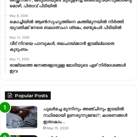
അച്ഛനാണ്’; ക്രൂരതയുടെ ചുരുളഴിച്ച് അഞ്ചുവയസുകാരന്റെ
മൊഴി, പിതാവ് പിടിയിൽ
May 8, 2026
കൊച്ചിയിൽ ആൺസുഹൃത്തിനെ കത്തിമുനയിൽ നിർത്തി
യുവതിക്ക് നേരെ ബലാത്സംഗ​ ശ്രമം; രണ്ടുപേർ പിടിയിൽ
May 12, 2026
വീട് നിറയെ പാമ്പുകൾ, തലചായ്ക്കാൻ ഇടമില്ലാതെ
കുടുംബം
May 11, 2026
രാജ്യത്തെ ജനങ്ങളോടുള്ള മോദിയുടെ ഏഴ് നിര്‍ദേശങ്ങള്‍
ഇവ
Popular Posts
പുലർച്ചെ മൂന്നിനും അഞ്ചിനും ഇടയിൽ
സ്ഥിരമായി ഉണരുന്നുണ്ടോ?; കാരണങ്ങള്‍
ഇതാകാം…
May 15, 2026