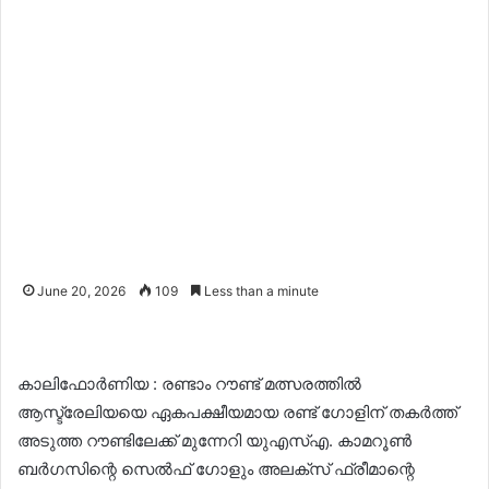
June 20, 2026
109
Less than a minute
കാലിഫോർണിയ : രണ്ടാം റൗണ്ട് മത്സരത്തിൽ
ആസ്ട്രേലിയയെ ഏകപക്ഷീയമായ രണ്ട് ഗോളിന് തകർത്ത്
അടുത്ത റൗണ്ടിലേക്ക് മുന്നേറി യുഎസ്എ. കാമറൂൺ
ബർഗസിന്റെ സെൽഫ് ഗോളും അലക്സ് ഫ്രീമാന്റെ