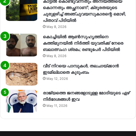
കാട്ടിൽ കൊണ്ടുവന്നതും അനിയത്തിയെ
കൊന്നതും അച്ഛനാണ്’; ക്രൂരതയുടെ
ചുരുളഴിച്ച് അഞ്ചുവയസുകാരന്റെ മൊഴി,
പിതാവ് പിടിയിൽ
May 8, 2026
കൊച്ചിയിൽ ആൺസുഹൃത്തിനെ
കത്തിമുനയിൽ നിർത്തി യുവതിക്ക് നേരെ
ബലാത്സംഗ​ ശ്രമം; രണ്ടുപേർ പിടിയിൽ
May 8, 2026
വീട് നിറയെ പാമ്പുകൾ, തലചായ്ക്കാൻ
ഇടമില്ലാതെ കുടുംബം
May 12, 2026
രാജ്യത്തെ ജനങ്ങളോടുള്ള മോദിയുടെ ഏഴ്
നിര്‍ദേശങ്ങള്‍ ഇവ
May 11, 2026