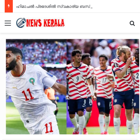
ഹിമാചല്‍ പ്രദേശില്‍ സ്വകാര്യ ബസ് മറിഞ്ഞ് എട്ട് പേര്‍ മരിച്ചു
Menu
Se