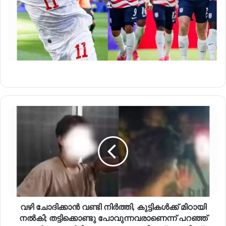
വഴി ചോദിക്കാൻ വണ്ടി നിർത്തി, കുട്ടികൾക്ക് മിഠായി
നൽകി; തട്ടിക്കൊണ്ടു പോവുന്നവരാണെന്ന് പറഞ്ഞ്