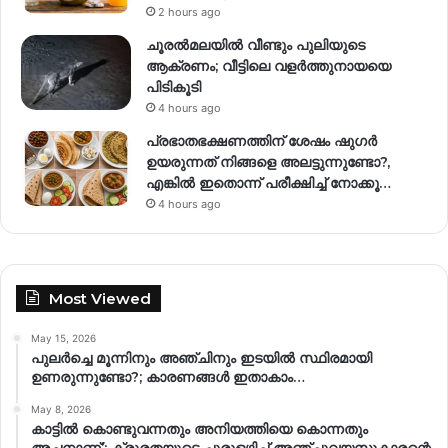
2 hours ago
ചൂരൽമലയിൽ വീണ്ടും പുലിയുടെ
ആക്രണം; വീട്ടിലെ വളർത്തുനായയെ
പിടികൂടി
4 hours ago
പ്രഭാതഭക്ഷണത്തിന് ശേഷം ഷുഗർ
ഉയരുന്നത് നിങ്ങളെ അലട്ടുന്നുണ്ടോ?,
എങ്കിൽ ഇതൊന്ന് പരീക്ഷിച്ച് നോക്കൂ…
4 hours ago
Most Viewed
May 15, 2026
പുലർച്ചെ മൂന്നിനും അഞ്ചിനും ഇടയിൽ സ്ഥിരമായി
ഉണരുന്നുണ്ടോ?; കാരണങ്ങള്‍ ഇതാകാം…
May 8, 2026
കാട്ടിൽ കൊണ്ടുവന്നതും അനിയത്തിയെ കൊന്നതും