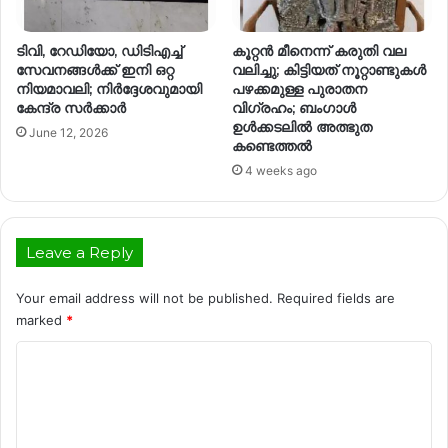
ടിവി, റേഡിയോ, ഡിടിഎച്ച്
കൂറ്റന്‍ മീനെന്ന് കരുതി വല
സേവനങ്ങൾക്ക് ഇനി ഒറ്റ
വലിച്ചു; കിട്ടിയത് നൂറ്റാണ്ടുകള്‍
നിയമാവലി; നിർദ്ദേശവുമായി
പഴക്കമുള്ള പുരാതന
കേന്ദ്ര സർക്കാർ
വിഗ്രഹം; ബംഗാള്‍
ഉള്‍ക്കടലില്‍ അത്ഭുത
June 12, 2026
കണ്ടെത്തല്‍
4 weeks ago
Leave a Reply
Your email address will not be published.
Required fields are
marked
*
C
o
m
m