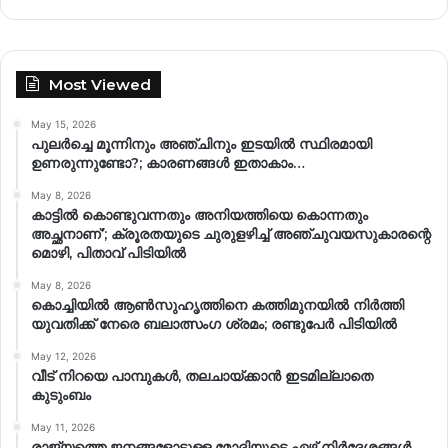
Most Viewed
May 15, 2026
പുലർച്ചെ മൂന്നിനും അഞ്ചിനും ഇടയിൽ സ്ഥിരമായി
ഉണരുന്നുണ്ടോ?; കാരണങ്ങള്‍ ഇതാകാം…
May 8, 2026
കാട്ടിൽ കൊണ്ടുവന്നതും അനിയത്തിയെ കൊന്നതും
അച്ഛനാണ്’; ക്രൂരതയുടെ ചുരുളഴിച്ച് അഞ്ചുവയസുകാരന്റെ
മൊഴി, പിതാവ് പിടിയിൽ
May 8, 2026
കൊച്ചിയിൽ ആൺസുഹൃത്തിനെ കത്തിമുനയിൽ നിർത്തി
യുവതിക്ക് നേരെ ബലാത്സംഗ​ ശ്രമം; രണ്ടുപേർ പിടിയിൽ
May 12, 2026
വീട് നിറയെ പാമ്പുകൾ, തലചായ്ക്കാൻ ഇടമില്ലാതെ
കുടുംബം
May 11, 2026
രാജ്യത്തെ ജനങ്ങളോടുള്ള മോദിയുടെ ഏഴ് നിര്‍ദേശങ്ങള്‍