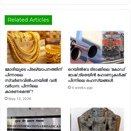
Related Articles
മോദിയുടെ പ്രഖ്യാപനത്തിന്
റെയിൽവേ ട്രാക്കിലെ ‘കോഡ്
പിന്നാലെ
ഭാഷ’;ട്രെയിൻ ഹോണുകൾക്ക്
സ്വര്‍ണവില്‍പനയില്‍ വന്‍
പിന്നിലെ രഹസ്യങ്ങൾ
വര്‍ധന; പിന്നിലെ
4 weeks ago
കാരണമെന്ത് ?
May 13, 2026