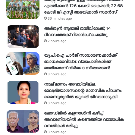
എത്തിക്കാൻ 126 കോടി കൈമാറി; 22.68
കോടി ജിഎസ്ടി അടയ്ക്കാൻ സമൻസ്
36 minutes ago
അർജുൻ ആയങ്കി ജയിലിലേക്ക്; 14
ദിവസത്തേക്ക് റിമാൻഡ് ചെയ്തു
2 hours ago
യു.പി.ഐ ചാർജ് സാധാരണക്കാർക്ക്
ബാധകമാവില്ല: വ്യാപാരികൾക്ക്
മാത്രമെന്ന് നിർമലാ സീതാരാമൻ
3 hours ago
നാല് മാസം അവധിയില്ല,
മേലുദ്യോഗസ്ഥന്റെ മാനസിക പീഡനം;
മൈസൂരുവിൽ യുവതി ജീവനൊടുക്കി
3 hours ago
ലോഡ്ജിൽ കളനാശിനി കഴിച്ച്
അവശനിലയിൽ കണ്ടെത്തിയ വയോധിക
ദമ്പതികൾ മരിച്ചു
3 hours ago