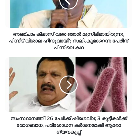
അഞ്ചാം ക്ലാസ് വരെ ഞാൻ മുസ്‌ലിമായിരുന്നു,
പിന്നീട് വിശാല ഹിന്ദുവായി'; സലിംകുമാറെന്ന പേരിന്
പിന്നിലെ കഥ
സംസ്ഥാനത്ത് 126 പേർക്ക് ഷിഗെല്ല; 3 കുട്ടികൾക്ക്
രോ​ഗബാധ, പരിശോധന കർശനമാക്കി ആരോ​
ഗ്യവകുപ്പ്